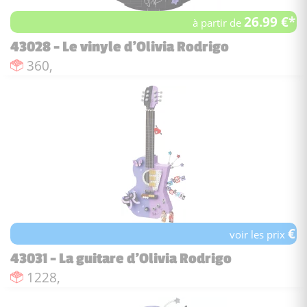
26.99 €*
à partir de
43028 - Le vinyle d'Olivia Rodrigo
Nombre de pièces :
360,
€
voir les prix
43031 - La guitare d'Olivia Rodrigo
Nombre de pièces :
1228,