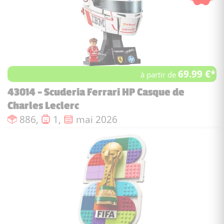
69.99 €*
à partir de
43014 - Scuderia Ferrari HP Casque de
Charles Leclerc
Nombre de pièces :
Nombre de figurines :
Date de sortie :
886,
1,
mai 2026