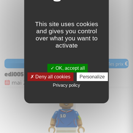
This site uses cookies
and gives you control
over what you want to
activate
€
voir les prix
OK, accept all
edi005 - Vini Jr.
Deny all cookies
Personalize
Date de sortie :
mai 2026
Privacy policy