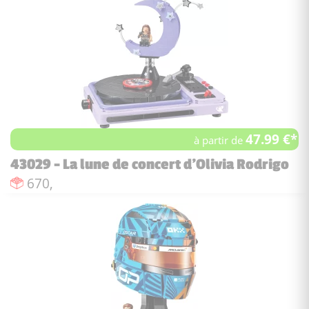
47.99 €*
à partir de
43029 - La lune de concert d'Olivia Rodrigo
Nombre de pièces :
670,