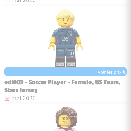
€
voir les prix
edi009 - Soccer Player - Female, US Team,
Stars Jersey
Date de sortie :
mai 2026