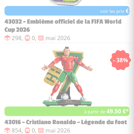
€
voir les prix
43032 - Emblème officiel de la FIFA World
Cup 2026
Nombre de pièces :
Nombre de figurines :
Date de sortie :
298,
0,
mai 2026
- 38%
49.50 €*
à partir de
43016 - Cristiano Ronaldo - Légende du foot
Nombre de pièces :
Nombre de figurines :
Date de sortie :
854,
0,
mai 2026