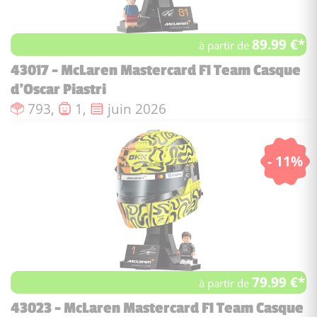
89.99 €*
à partir de
43017 - McLaren Mastercard F1 Team Casque
d'Oscar Piastri
Nombre de pièces :
Nombre de figurines :
Date de sortie :
793,
1,
juin 2026
- 11%
79.99 €*
à partir de
43023 - McLaren Mastercard F1 Team Casque