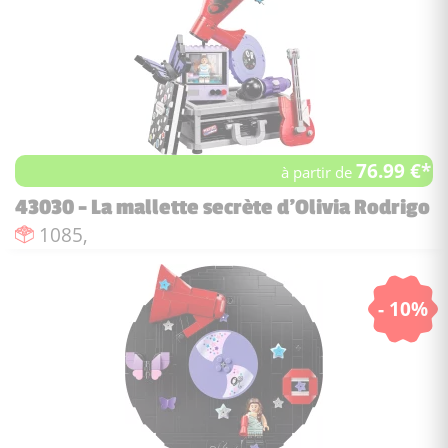
76.99 €*
à partir de
43030 - La mallette secrète d'Olivia Rodrigo
Nombre de pièces :
1085,
- 10%