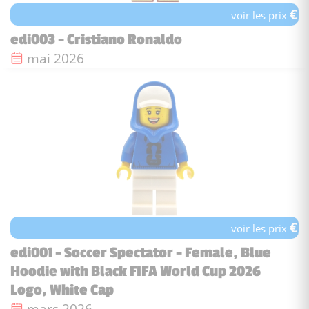
€
voir les prix
edi003 - Cristiano Ronaldo
Date de sortie :
mai 2026
€
voir les prix
edi001 - Soccer Spectator - Female, Blue
Hoodie with Black FIFA World Cup 2026
Logo, White Cap
Date de sortie :
mars 2026