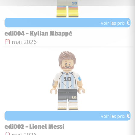
€
voir les prix
edi004 - Kylian Mbappé
Date de sortie :
mai 2026
€
voir les prix
edi002 - Lionel Messi
Date de sortie :
mai 2026