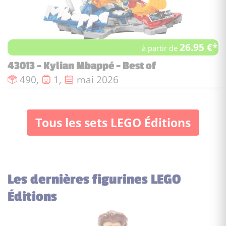
26.95 €*
à partir de
43013 - Kylian Mbappé - Best of
Nombre de pièces :
Nombre de figurines :
Date de sortie :
490,
1,
mai 2026
Tous les sets LEGO Éditions
Les dernières figurines LEGO
Éditions