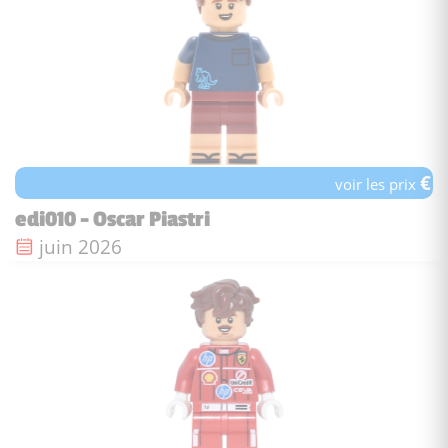
€
voir les prix
edi010 - Oscar Piastri
Date de sortie :
juin 2026