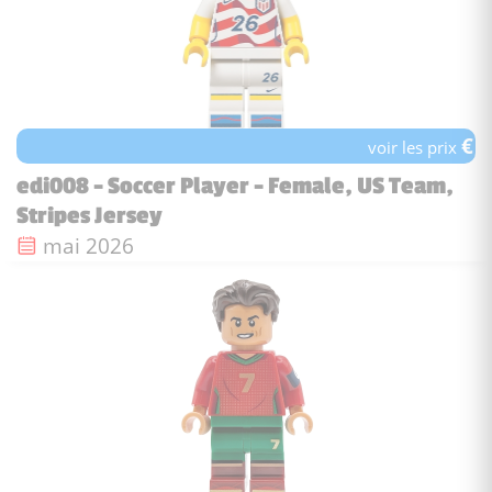
€
voir les prix
edi008 - Soccer Player - Female, US Team,
Stripes Jersey
Date de sortie :
mai 2026