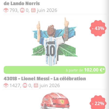
de Lando Norris
Nombre de pièces :
Nombre de figurines :
Date de sortie :
793,
0,
juin 2026
- 43%
102.00 €*
à partir de
43018 - Lionel Messi - La célébration
Nombre de pièces :
Nombre de figurines :
Date de sortie :
1427,
0,
juin 2026
- 22%