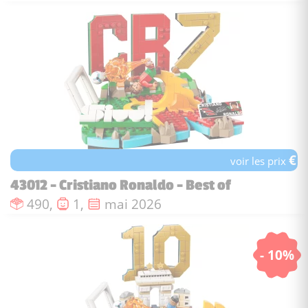
€
voir les prix
43012 - Cristiano Ronaldo - Best of
Nombre de pièces :
Nombre de figurines :
Date de sortie :
490,
1,
mai 2026
- 10%