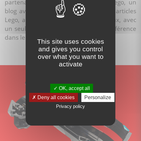
partenaires, de nouvelles gammes Lego, un
blog avec des reviews de sets et des articles
Lego, ainsi que sur les réseaux sociaux, avec
un seul objectif: devenir un site de référence
dans le monde du Lego.
This site uses cookies
and gives you control
over what you want to
activate
OK, accept all
Deny all cookies
Personalize
Privacy policy