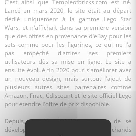
C'est ainsi que Templeofbricks.com est né.
Lancé en mars 2020, le site était au départ
dédié uniquement à la gamme Lego Star
Wars, et n'affichait dans sa première version
que des offres en provenance d'eBay pour les
sets comme pour les figurines, ce qui ne l'a
pas empêché d'attirer ses premiers
utilisateurs dès sa mise en ligne. Le site a
ensuite évolué fin 2020 pour s'améliorer avec
un nouveau design, mais surtout l'ajout de
plusieurs autres sites partenaires comme
Amazon, Fnac, Cdiscount et le site officiel Lego
pour étendre l'offre de prix disponible.
Depuis, Temple of Bricks continue de se
développer avec de nouveaux marchands