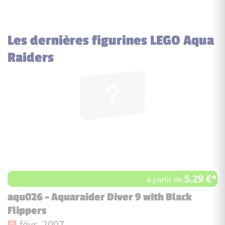
Les dernières figurines LEGO Aqua
Raiders
5.29 €*
à partir de
aqu026 - Aquaraider Diver 9 with Black
Flippers
Date de sortie :
févr. 2007