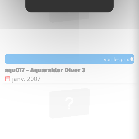
€
voir les prix
aqu017 - Aquaraider Diver 3
Date de sortie :
janv. 2007