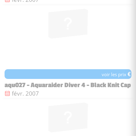
€
voir les prix
aqu027 - Aquaraider Diver 4 - Black Knit Cap
Date de sortie :
févr. 2007