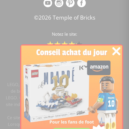
©2026 Temple of Bricks
Notez le site:
Comparateur de prix Lego
4.2
/5 -
15449
notes
LEGO, le logo LEGO, la figurine LEGO et les configurations
de briques sont des marques commerciales du groupe
LEGO. ©2020 The LEGO Group. Templeofbricks.com est un
site indépendant du groupe LEGO, il n'est pas sponsorisé ni
validé par LEGO.
Ce site est membre du programme Ebay Partner Network.
Lorsque vous cliquez sur un lien et faites un achat, ce site