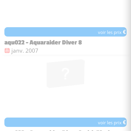
€
voir les prix
aqu022 - Aquaraider Diver 8
Date de sortie :
janv. 2007
€
voir les prix