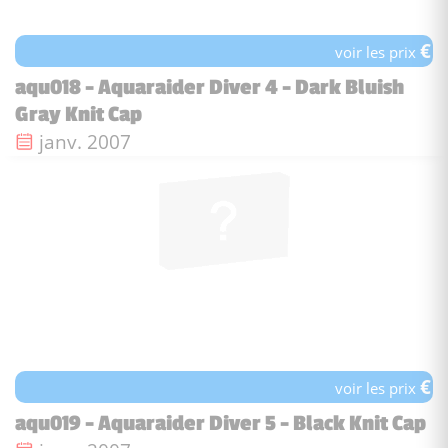
€
voir les prix
aqu018 - Aquaraider Diver 4 - Dark Bluish
Gray Knit Cap
Date de sortie :
janv. 2007
€
voir les prix
aqu019 - Aquaraider Diver 5 - Black Knit Cap