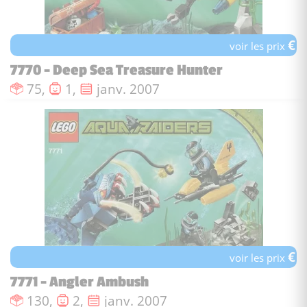
€
voir les prix
7770 - Deep Sea Treasure Hunter
Nombre de pièces :
Nombre de figurines :
Date de sortie :
75,
1,
janv. 2007
€
voir les prix
7771 - Angler Ambush
Nombre de pièces :
Nombre de figurines :
Date de sortie :
130,
2,
janv. 2007