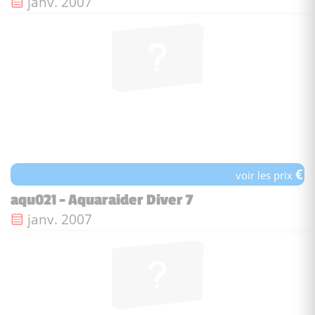
Date de sortie :
janv. 2007
€
voir les prix
aqu021 - Aquaraider Diver 7
Date de sortie :
janv. 2007