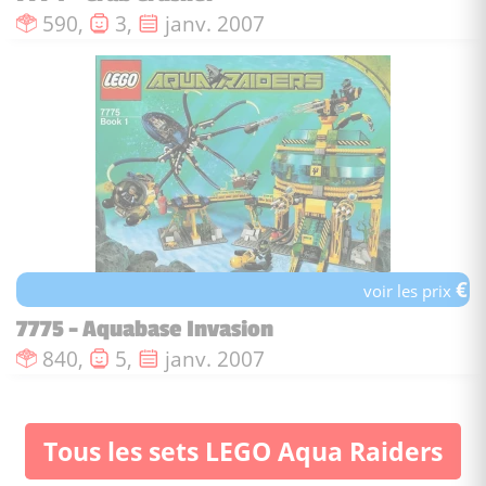
Nombre de pièces :
Nombre de figurines :
Date de sortie :
590,
3,
janv. 2007
€
voir les prix
7775 - Aquabase Invasion
Nombre de pièces :
Nombre de figurines :
Date de sortie :
840,
5,
janv. 2007
Tous les sets LEGO Aqua Raiders