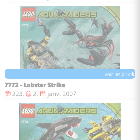
€
voir les prix
7772 - Lobster Strike
Nombre de pièces :
Nombre de figurines :
Date de sortie :
223,
2,
janv. 2007