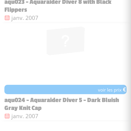
aqu023 - Aquaraider Diver 8 with Black
Flippers
Date de sortie :
janv. 2007
€
voir les prix
aqu024 - Aquaraider Diver 5 - Dark Bluish
Gray Knit Cap
Date de sortie :
janv. 2007