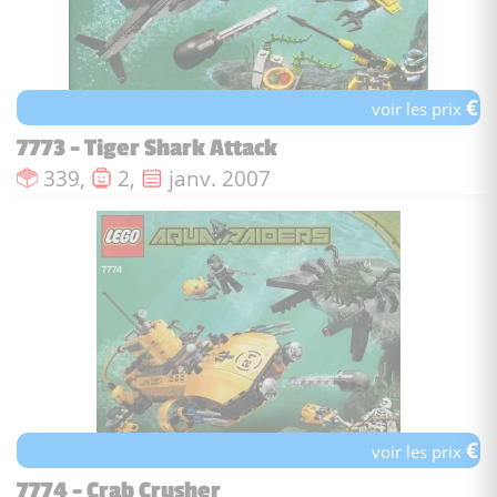
€
voir les prix
7773 - Tiger Shark Attack
Nombre de pièces :
Nombre de figurines :
Date de sortie :
339,
2,
janv. 2007
€
voir les prix
7774 - Crab Crusher