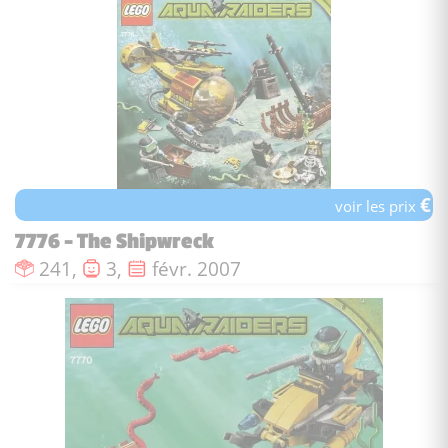
€
voir les prix
7776 - The Shipwreck
Nombre de pièces :
Nombre de figurines :
Date de sortie :
241,
3,
févr. 2007