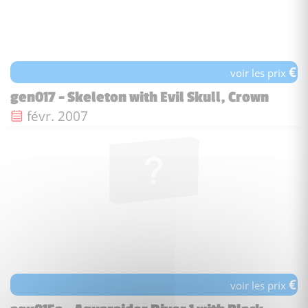
€
voir les prix
gen017 - Skeleton with Evil Skull, Crown
Date de sortie :
févr. 2007
€
voir les prix