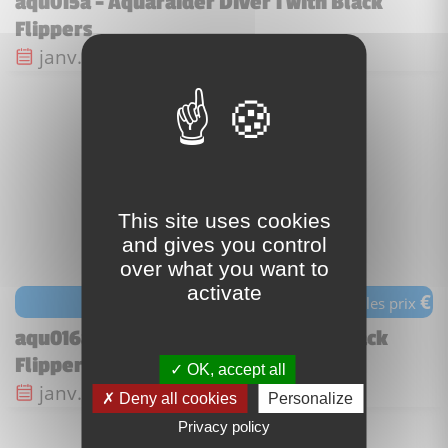
aqu015a - Aquaraider Diver 1 with Black
Flippers
Date de sortie :
janv. 2007
This site uses cookies
and gives you control
over what you want to
activate
€
voir les prix
aqu016a - Aquaraider Diver 2 with Black
Flippers
OK, accept all
Date de sortie :
janv. 2007
Deny all cookies
Personalize
Privacy policy