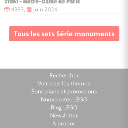
21061 - Notre-Dame de Paris
Nombre de pièces :
Date de sortie :
4383,
juin 2024
Tous les sets Série monuments
Rechercher
Voir tous les thèmes
Bons plans et promotions
Nouveautés LEGO
Blog LEGO
Newsletter
A propos