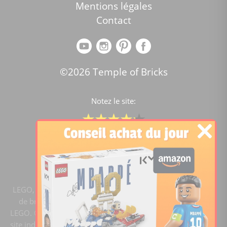
Mentions légales
Contact
©2026 Temple of Bricks
Notez le site:
Comparateur de prix Lego
4.2
/5 -
15451
notes
LEGO, le logo LEGO, la figurine LEGO et les configurations
de briques sont des marques commerciales du groupe
LEGO. ©2020 The LEGO Group. Templeofbricks.com est un
site indépendant du groupe LEGO, il n'est pas sponsorisé ni