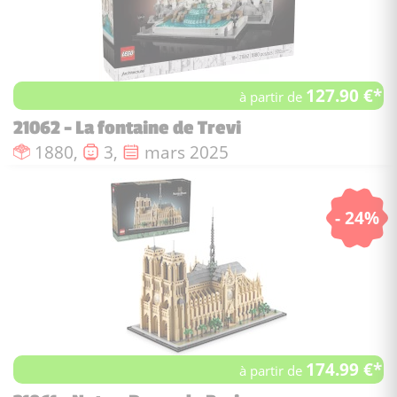
127.90 €*
à partir de
21062 - La fontaine de Trevi
Nombre de pièces :
Nombre de figurines :
Date de sortie :
1880,
3,
mars 2025
- 24%
174.99 €*
à partir de