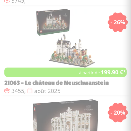
Nombre de pièces :
3745,
- 26%
199.90 €*
à partir de
21063 - Le château de Neuschwanstein
Nombre de pièces :
Date de sortie :
3455,
août 2025
- 20%