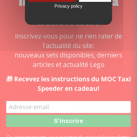
Inscrivez-vous à la
Privacy policy
newsletter!
Inscrivez-vous pour ne rien rater de
l'actualité du site:
nouveaux sets disponibles, derniers
articles et actualité Lego
🎁 Recevez les instructions du MOC Taxi
Speeder en cadeau!
En vous inscrivant, vous acceptez de recevoir la newsletter