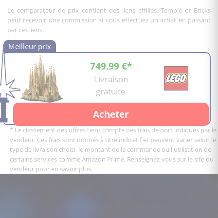
Le comparateur de prix contient des liens affiliés. Temple of Bricks
peut recevoir une commission si vous effectuez un achat en passant
par ces liens.
749.99 €*
Livraison
gratuite
Acheter
* Le classement des offres tient compte des frais de port indiqués par le
vendeur. Ces frais sont donnés à titre indicatif et peuvent varier selon le
type de livraison choisi, le montant de la commande ou l'utilisation de
certains services comme Amazon Prime. Renseignez-vous sur le site du
vendeur pour en savoir plus.