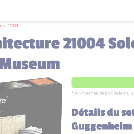
te
›
21004
hitecture 21004 So
 Museum
* Prix hors frais de port de la meil
Détails du s
Guggenheim