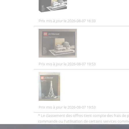
Prix mis à jour le 2026-08-07 16:33
Prix mis à jour le 2026-08-07 19:53
Prix mis à jour le 2026-08-07 19:53
* Le classement des offres tient compte des frais de po
commande ou l'utilisation de certains services comm