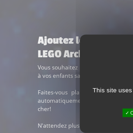
Ajoutez le set 2100
LEGO Architecture
Vous souhaitez ajouter le
set Lego
à vos enfants sans vous ruiner?
This site uses
Faites-vous plaisir grâce à Temp
automatiquement les
meilleurs pr
cher!
O
N'attendez plus pour vous faire plais