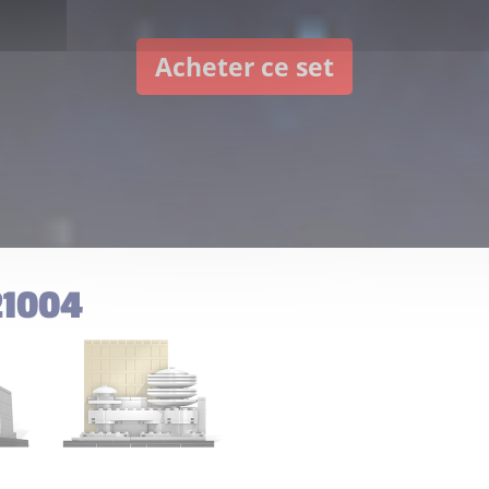
Acheter ce set
21004