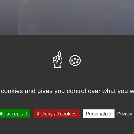
4 Solomon Guggenheim Museum
 21004 Solomon Guggenheim Museum
à votre col
 cookies and gives you control over what you w
leofbricks.com! Notre site est un
comparateu
ix du marché
pour acheter le set Lego 21004 S
K, accept all
Deny all cookies
Personalize
Privacy 
ir et ajouter ce set à votre collection
LEGO Archit