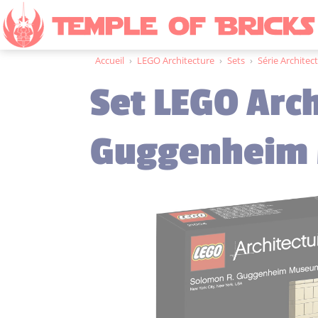
Accueil
›
LEGO Architecture
›
Sets
›
Série Architec
Set LEGO Arc
Guggenheim