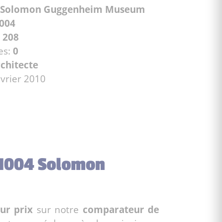
Solomon Guggenheim Museum
004
:
208
es:
0
rchitecte
évrier 2010
 21004 Solomon
ur prix
sur notre
comparateur de