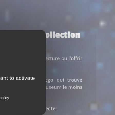
 à votre collection
lection LEGO Architecture ou l'offrir
ant to activate
r de prix 100% Lego
qui trouve
olomon Guggenheim Museum le moins
policy
ecture Série Architecte
!