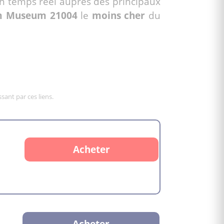
n temps réel auprès des principaux
m Museum 21004
le
moins cher
du
sant par ces liens.
Acheter
Acheter