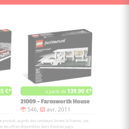
35 €*
139.90 €*
à partir de
21009 - Farnsworth House
ie :
Nombre de pièces :
Date de sortie :
546,
avr. 2011
le produit, auprès des vendeurs livrant la France. Les
er les offres disponibles dans d’autres pays.