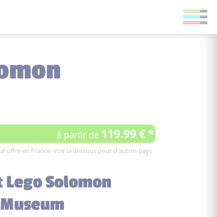
lomon
119.99 € *
à partir de
leur offre en France. Voir ci-dessous pour d'autres pays
et Lego Solomon
 Museum