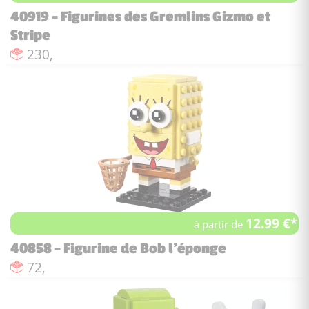
40919 - Figurines des Gremlins Gizmo et
Stripe
Nombre de pièces :
230,
12.99 €*
à partir de
40858 - Figurine de Bob l'éponge
Nombre de pièces :
72,