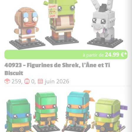
24.99 €*
à partir de
40923 - Figurines de Shrek, l'Âne et Ti
Biscuit
Nombre de pièces :
Nombre de figurines :
Date de sortie :
259,
0,
juin 2026