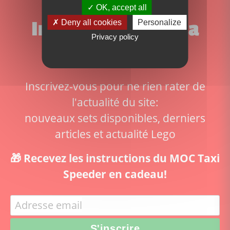
OK, accept all
Inscrivez-vous à la
Deny all cookies
Personalize
Privacy policy
newsletter!
Inscrivez-vous pour ne rien rater de
l'actualité du site:
nouveaux sets disponibles, derniers
articles et actualité Lego
🎁 Recevez les instructions du MOC Taxi
Speeder en cadeau!