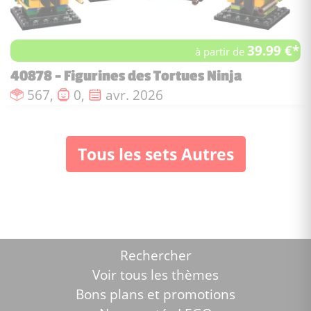
39.99 €*
à partir de
40878 - Figurines des Tortues Ninja
Nombre de pièces :
Nombre de figurines :
Date de sortie :
567,
0,
avr. 2026
Tous les sets Autres
Rechercher
Voir tous les thèmes
Bons plans et promotions