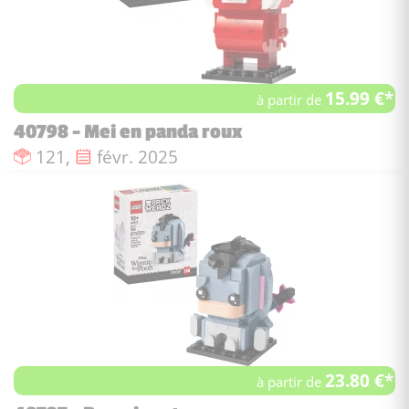
15.99 €*
à partir de
40798 - Mei en panda roux
Nombre de pièces :
Date de sortie :
121,
févr. 2025
23.80 €*
à partir de