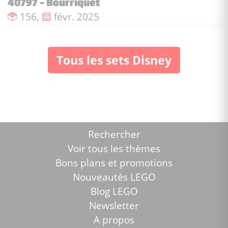
40797 - Bourriquet
Nombre de pièces :
Date de sortie :
156,
févr. 2025
Tous les sets Disney
Rechercher
Voir tous les thèmes
Bons plans et promotions
Nouveautés LEGO
Blog LEGO
Newsletter
A propos