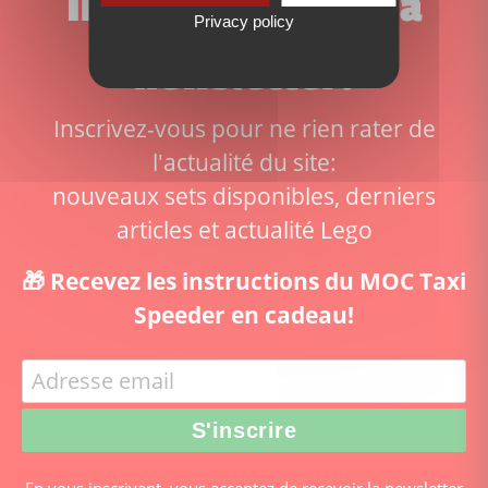
Inscrivez-vous à la
Privacy policy
newsletter!
Inscrivez-vous pour ne rien rater de
l'actualité du site:
nouveaux sets disponibles, derniers
articles et actualité Lego
🎁 Recevez les instructions du MOC Taxi
Speeder en cadeau!
En vous inscrivant, vous acceptez de recevoir la newsletter