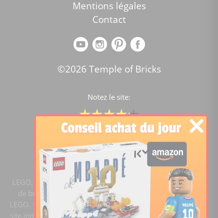
Mentions légales
Contact
©2026 Temple of Bricks
Notez le site:
Comparateur de prix Lego
4.2
/5 -
15446
notes
LEGO, le logo LEGO, la figurine LEGO et les configurations
de briques sont des marques commerciales du groupe
LEGO. ©2020 The LEGO Group. Templeofbricks.com est un
site indépendant du groupe LEGO, il n'est pas sponsorisé ni