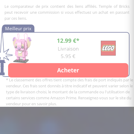
Le comparateur de prix contient des liens affiliés. Temple of Bricks
peut recevoir une commission si vous effectuez un achat en passant
par ces liens.
12.99 €*
Livraison
5.95 €
Acheter
* Le classement des offres tient compte des frais de port indiqués par le
vendeur. Ces frais sont donnés à titre indicatif et peuvent varier selon le
type de livraison choisi, le montant de la commande ou l'utilisation de
certains services comme Amazon Prime. Renseignez-vous sur le site du
vendeur pour en savoir plus.