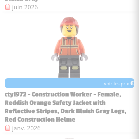
Date de sortie :
juin 2026
€
voir les prix
cty1972 - Construction Worker - Female,
Reddish Orange Safety Jacket with
Reflective Stripes, Dark Bluish Gray Legs,
Red Construction Helme
Date de sortie :
janv. 2026