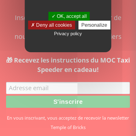
newsletter!
Inscrivez-vous pour ne rien rater de
OK, accept all
l'actualité du site:
Deny all cookies
Personalize
Privacy policy
nouveaux sets disponibles, derniers
articles et actualité Lego
🎁 Recevez les instructions du MOC Taxi
Speeder en cadeau!
En vous inscrivant, vous acceptez de recevoir la newsletter
Temple of Bricks