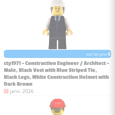
€
voir les prix
cty1971 - Construction Engineer / Architect -
Male, Black Vest with Blue Striped Tie,
Black Legs, White Construction Helmet with
Dark Brown
Date de sortie :
janv. 2026