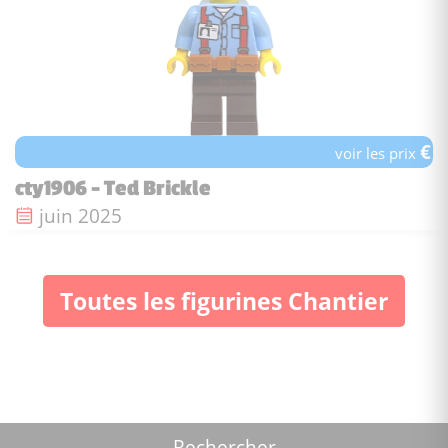
€
voir les prix
cty1906 - Ted Brickle
Date de sortie :
juin 2025
Toutes les figurines Chantier
Rechercher