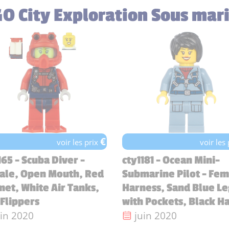
GO City Exploration Sous mar
€
voir les prix
voir les
165 - Scuba Diver -
cty1181 - Ocean Mini-
ale, Open Mouth, Red
Submarine Pilot - Fem
et, White Air Tanks,
Harness, Sand Blue Le
Flippers
with Pockets, Black Ha
te de sortie :
Date de sortie :
uin 2020
juin 2020