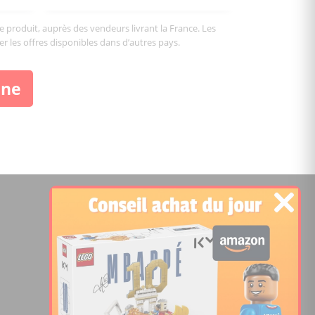
le produit, auprès des vendeurs livrant la France. Les
er les offres disponibles dans d’autres pays.
ine
©2026 Temple of Bricks
Notez le site:
Comparateur de prix Lego