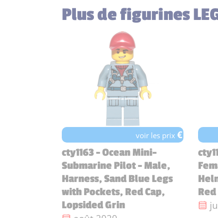
Plus de figurines LE
€
voir les prix
cty1163 - Ocean Mini-
cty1
Submarine Pilot - Male,
Fem
Harness, Sand Blue Legs
Helm
with Pockets, Red Cap,
Red 
Da
j
Lopsided Grin
Date de sortie :