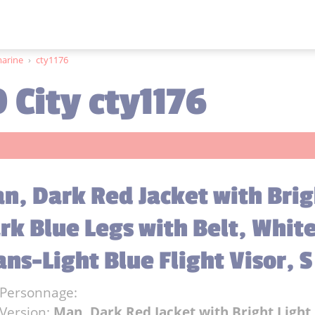
marine
›
cty1176
 City cty1176
n, Dark Red Jacket with Brigh
rk Blue Legs with Belt, Whit
ans-Light Blue Flight Visor, S
Personnage:
Version:
Man, Dark Red Jacket with Bright Light 