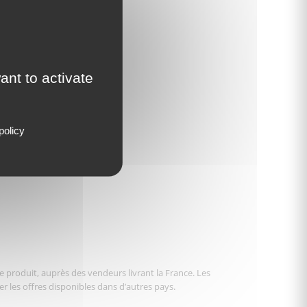
ant to activate
policy
le produit, auprès des vendeurs livrant la France. Les
er les offres disponibles dans d’autres pays.