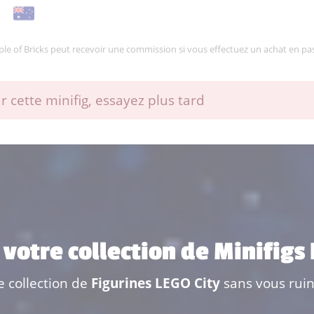
mple of Bricks peut recevoir une commission si vous effectuez un achat en pas
 cette minifig, essayez plus tard
 votre collection de Minifigs
e collection de
Figurines LEGO City
sans vous ruin