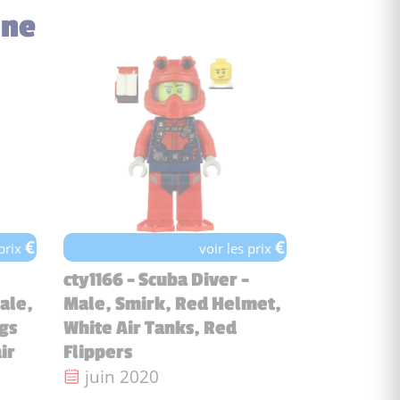
ine
€
€
 prix
voir les prix
cty1166 - Scuba Diver -
ale,
Male, Smirk, Red Helmet,
gs
White Air Tanks, Red
ir
Flippers
Date de sortie :
juin 2020