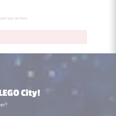
sant par ces liens.
 LEGO City!
er?