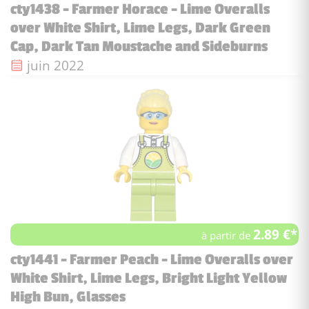
cty1438 - Farmer Horace - Lime Overalls
over White Shirt, Lime Legs, Dark Green
Cap, Dark Tan Moustache and Sideburns
Date de sortie :
juin 2022
2.89 €*
à partir de
cty1441 - Farmer Peach - Lime Overalls over
White Shirt, Lime Legs, Bright Light Yellow
High Bun, Glasses