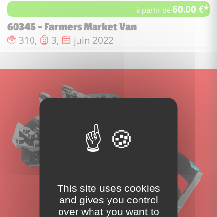
60.00 €*
à partir de
60345 - Farmers Market Van
Nombre de pièces :
Nombre de figurines :
Date de sortie :
310,
3,
juin 2022
This site uses cookies
and gives you control
over what you want to