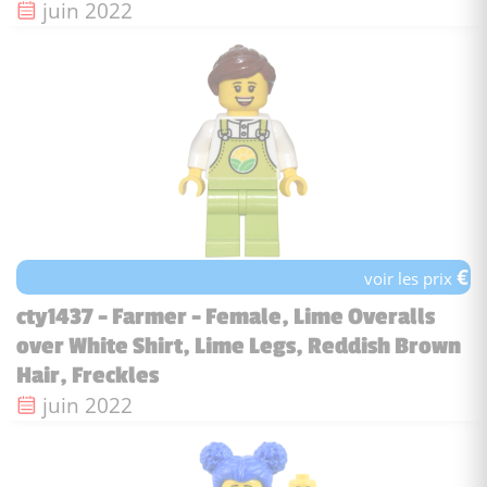
Date de sortie :
juin 2022
€
voir les prix
cty1437 - Farmer - Female, Lime Overalls
over White Shirt, Lime Legs, Reddish Brown
Hair, Freckles
Date de sortie :
juin 2022