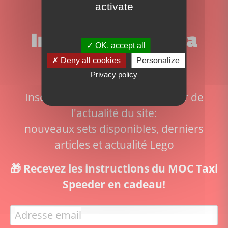
activate
Inscrivez-vous à la
OK, accept all
Deny all cookies
Personalize
newsletter!
Privacy policy
Inscrivez-vous pour ne rien rater de
l'actualité du site:
nouveaux sets disponibles, derniers
articles et actualité Lego
🎁 Recevez les instructions du MOC Taxi
Speeder en cadeau!