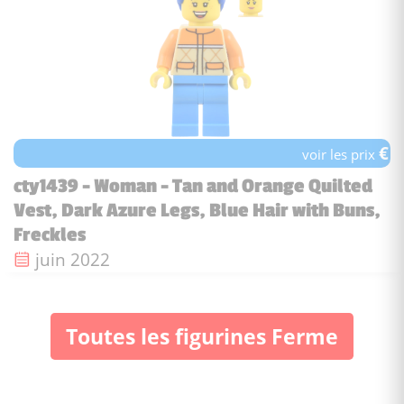
€
voir les prix
cty1439 - Woman - Tan and Orange Quilted
Vest, Dark Azure Legs, Blue Hair with Buns,
Freckles
Date de sortie :
juin 2022
Toutes les figurines Ferme