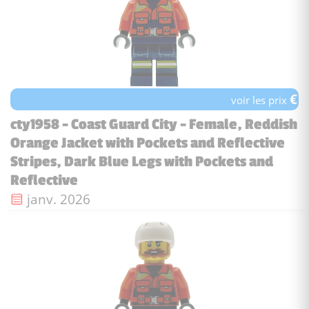
€
voir les prix
cty1958 - Coast Guard City - Female, Reddish
Orange Jacket with Pockets and Reflective
Stripes, Dark Blue Legs with Pockets and
Reflective
Date de sortie :
janv. 2026