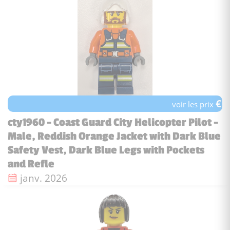
€
voir les prix
cty1960 - Coast Guard City Helicopter Pilot -
Male, Reddish Orange Jacket with Dark Blue
Safety Vest, Dark Blue Legs with Pockets
and Refle
Date de sortie :
janv. 2026