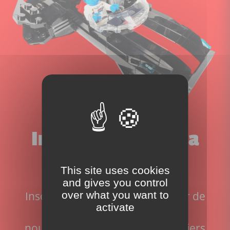
Inscrivez-vous à la
newsletter!
This site uses cookies
and gives you control
Inscrivez-vous pour ne rien rater de
over what you want to
activate
l'actualité du site:
nouveaux sets disponibles, derniers