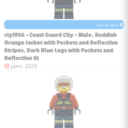
€
voir les prix
cty1956 - Coast Guard City - Male, Reddish
Orange Jacket with Pockets and Reflective
Stripes, Dark Blue Legs with Pockets and
Reflective St
Date de sortie :
janv. 2026