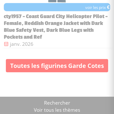
€
voir les prix
cty1957 - Coast Guard City Helicopter Pilot -
Female, Reddish Orange Jacket with Dark
Blue Safety Vest, Dark Blue Legs with
Pockets and Ref
Date de sortie :
janv. 2026
Toutes les figurines Garde Cotes
Rechercher
Voir tous les thèmes