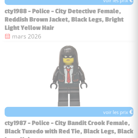
voir les prix
cty1988 - Police - City Detective Female,
Reddish Brown Jacket, Black Legs, Bright
Light Yellow Hair
Date de sortie :
mars 2026
€
voir les prix
cty1987 - Police - City Bandit Crook Female,
Black Tuxedo with Red Tie, Black Legs, Black