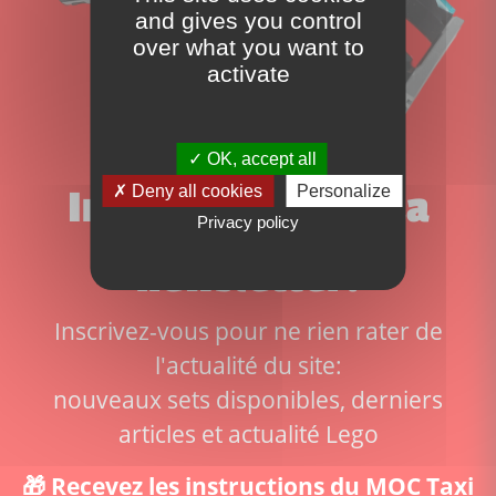
and gives you control
over what you want to
activate
OK, accept all
Deny all cookies
Personalize
Inscrivez-vous à la
Privacy policy
newsletter!
Inscrivez-vous pour ne rien rater de
l'actualité du site:
nouveaux sets disponibles, derniers
articles et actualité Lego
🎁 Recevez les instructions du MOC Taxi