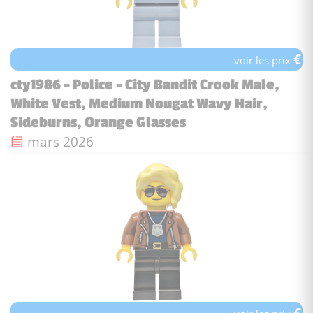
€
voir les prix
cty1986 - Police - City Bandit Crook Male,
White Vest, Medium Nougat Wavy Hair,
Sideburns, Orange Glasses
Date de sortie :
mars 2026
€