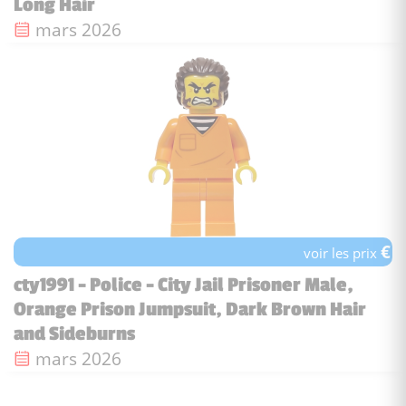
Long Hair
Date de sortie :
mars 2026
€
voir les prix
cty1991 - Police - City Jail Prisoner Male,
Orange Prison Jumpsuit, Dark Brown Hair
and Sideburns
Date de sortie :
mars 2026