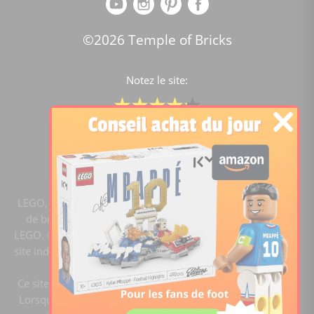
©2026 Temple of Bricks
Notez le site:
Comparateur de prix Lego
4.2
/5 -
15444
notes
LEGO, le logo LEGO, la figurine LEGO et les configurations
de briques sont des marques commerciales du groupe
LEGO. ©2020 The LEGO Group. Templeofbricks.com est un
site indépendant du groupe LEGO, il n'est pas sponsorisé ni
validé par LEGO.
Ce site est membre du programme Ebay Partner Network.
Lorsque vous cliquez sur un lien et faites un achat, ce site