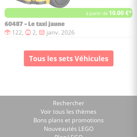
10.00 €*
à partir de
60487 - Le taxi jaune
Nombre de pièces :
Nombre de figurines :
Date de sortie :
122,
2,
janv. 2026
Tous les sets Véhicules
Rechercher
Voir tous les thèmes
Bons plans et promotions
Nouveautés LEGO