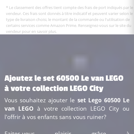
* Le classement des offres tient compte des frais de port indiqués par le
vendeur. Ces frais sont donnés à titre indicatif et peuvent varier selon le
type de livraison choisi, le montant de la commande ou l'utilisation de
certains services comme Amazon Prime. Renseignez-vous sur le site du
vendeur pour en savoir plus.
Ajoutez le set 60500 Le van LEGO
à votre collection LEGO City
Vous souhaitez ajouter le
set Lego 60500 Le
van LEGO
à votre collection LEGO City ou
l'offrir à vos enfants sans vous ruiner?
Faites-vous plaisir grâce à