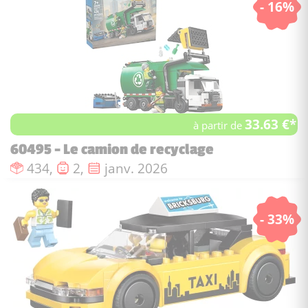
- 16%
33.63 €*
à partir de
60495 - Le camion de recyclage
Nombre de pièces :
Nombre de figurines :
Date de sortie :
434,
2,
janv. 2026
- 33%