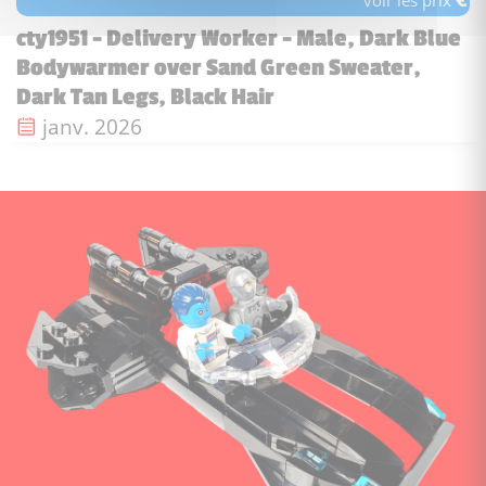
voir les prix
cty1951 - Delivery Worker - Male, Dark Blue
Bodywarmer over Sand Green Sweater,
Dark Tan Legs, Black Hair
Date de sortie :
janv. 2026