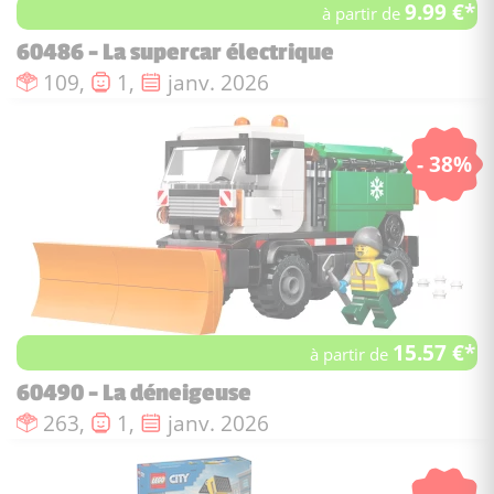
9.99 €*
à partir de
60486 - La supercar électrique
Nombre de pièces :
Nombre de figurines :
Date de sortie :
109,
1,
janv. 2026
- 38%
15.57 €*
à partir de
60490 - La déneigeuse
Nombre de pièces :
Nombre de figurines :
Date de sortie :
263,
1,
janv. 2026