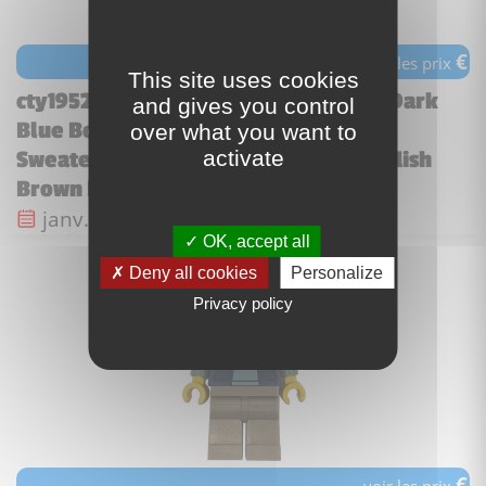
€
voir les prix
This site uses cookies
cty1952 - Delivery Worker - Female, Dark
and gives you control
Blue Bodywarmer over Sand Green
over what you want to
activate
Sweater, Bright Light Blue Legs, Reddish
Brown Hair, Hearing Aid
Date de sortie :
janv. 2026
OK, accept all
Deny all cookies
Personalize
Privacy policy
€