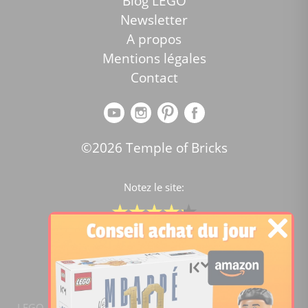
Blog LEGO
Newsletter
A propos
Mentions légales
Contact
©2026 Temple of Bricks
Notez le site:
Comparateur de prix Lego
4.2
/5 -
15446
notes
LEGO, le logo LEGO, la figurine LEGO et les configurations