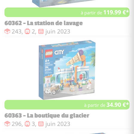
119.99 €*
à partir de
60362 - La station de lavage
Nombre de pièces :
Nombre de figurines :
Date de sortie :
243,
2,
juin 2023
34.90 €*
à partir de
60363 - La boutique du glacier
Nombre de pièces :
Nombre de figurines :
Date de sortie :
296,
3,
juin 2023