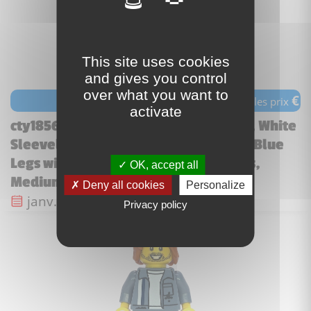
This site uses cookies
and gives you control
over what you want to
€
voir les prix
activate
cty1856 - Scrapyard Worker - Female, White
Sleeveless Shirt with Oil Stains, Sand Blue
Legs with Shirt Sleeves with Oil Stains,
OK, accept all
Medium Nouga
Deny all cookies
Personalize
Date de sortie :
janv. 2025
Privacy policy