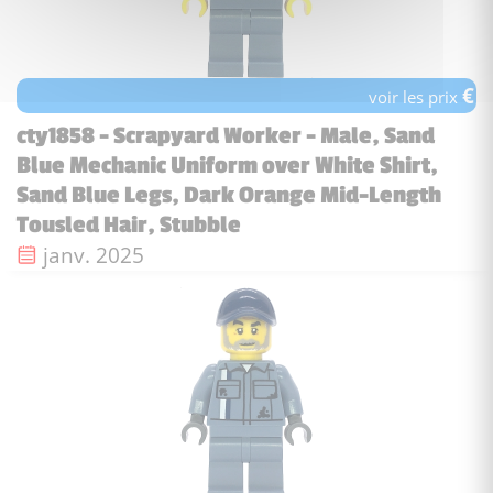
€
voir les prix
cty1858 - Scrapyard Worker - Male, Sand
Blue Mechanic Uniform over White Shirt,
Sand Blue Legs, Dark Orange Mid-Length
Tousled Hair, Stubble
Date de sortie :
janv. 2025