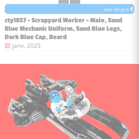
€
voir les prix
cty1857 - Scrapyard Worker - Male, Sand
Blue Mechanic Uniform, Sand Blue Legs,
Dark Blue Cap, Beard
Date de sortie :
janv. 2025