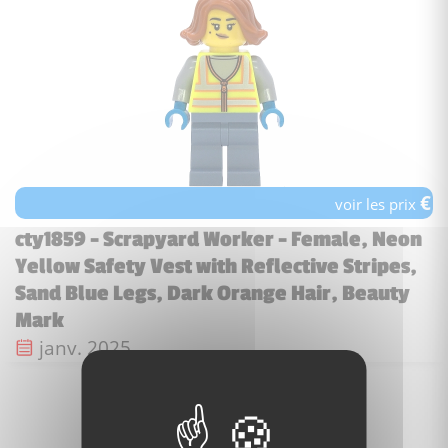
€
voir les prix
cty1859 - Scrapyard Worker - Female, Neon
Yellow Safety Vest with Reflective Stripes,
Sand Blue Legs, Dark Orange Hair, Beauty
Mark
Date de sortie :
janv. 2025