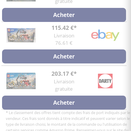
gratuite
Acheter
115.42 €*
Livraison
76.61 €
Acheter
203.17 €*
Livraison
gratuite
Acheter
* Le classement des offres tient compte des frais de port indiqués par le
vendeur. Ces frais sont donnés à titre indicatif et peuvent varier selon le
type de livraison choisi, le montant de la commande ou l'utilisation de
certains services comme Amazon Prime. Renseignez-vous sur le site du