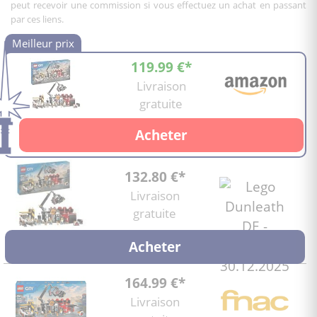
peut recevoir une commission si vous effectuez un achat en passant
par ces liens.
119.99 €*
Livraison
gratuite
Acheter
132.80 €*
Livraison
gratuite
Acheter
164.99 €*
Livraison