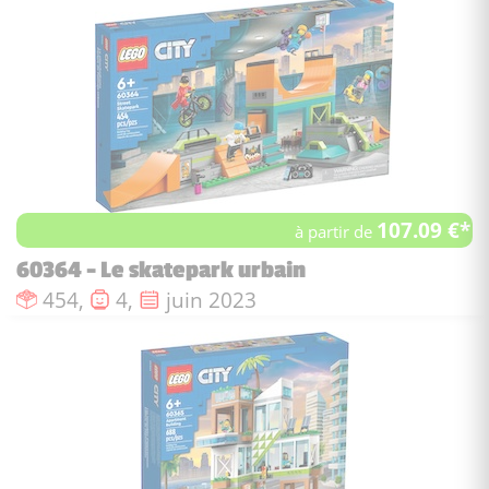
107.09 €*
à partir de
60364 - Le skatepark urbain
Nombre de pièces :
Nombre de figurines :
Date de sortie :
454,
4,
juin 2023