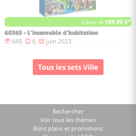
109.99 €*
à partir de
60365 - L'immeuble d'habitation
Nombre de pièces :
Nombre de figurines :
Date de sortie :
688,
6,
juin 2023
Tous les sets Ville
Rechercher
Voir tous les thèmes
Bons plans et promotions