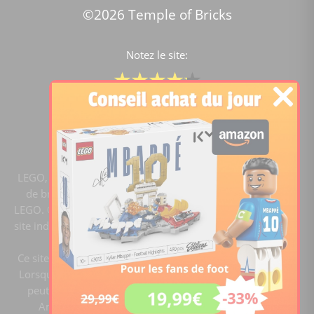
©2026 Temple of Bricks
Notez le site:
Comparateur de prix Lego
4.2
/5 -
15446
notes
LEGO, le logo LEGO, la figurine LEGO et les configurations
de briques sont des marques commerciales du groupe
LEGO. ©2020 The LEGO Group. Templeofbricks.com est un
site indépendant du groupe LEGO, il n'est pas sponsorisé ni
validé par LEGO.
Ce site est membre du programme Ebay Partner Network.
Lorsque vous cliquez sur un lien et faites un achat, ce site
peut recevoir une commission. En tant que Partenaire
Amazon, ce site réalise un bénéfice sur les achats