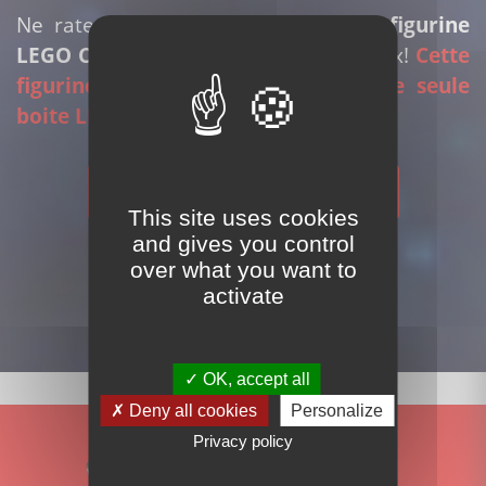
Ne ratez pas l'occasion d'obtenir la
figurine
LEGO Creator Expert
pour un bon prix!
Cette
figurine est rare et exclusive à une seule
boite LEGO Creator Expert!
Acheter cette figurine
This site uses cookies
and gives you control
over what you want to
activate
OK, accept all
Deny all cookies
Personalize
Privacy policy