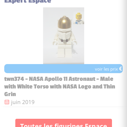
Expert Espace
€
voir les prix
twn374 - NASA Apollo 11 Astronaut - Male
with White Torso with NASA Logo and Thin
Grin
Date de sortie :
juin 2019
Toutes les figurines Espace