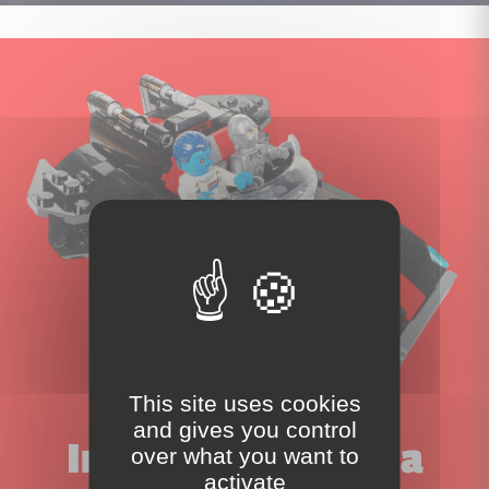
This site uses cookies
and gives you control
Inscrivez-vous à la
over what you want to
activate