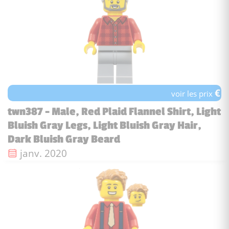
€
voir les prix
twn387 - Male, Red Plaid Flannel Shirt, Light
Bluish Gray Legs, Light Bluish Gray Hair,
Dark Bluish Gray Beard
Date de sortie :
janv. 2020