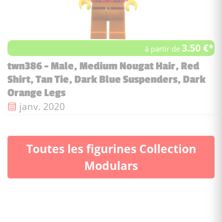
3.50 €*
à partir de
twn386 - Male, Medium Nougat Hair, Red
Shirt, Tan Tie, Dark Blue Suspenders, Dark
Orange Legs
Date de sortie :
janv. 2020
Toutes les figurines Collection
Modulars