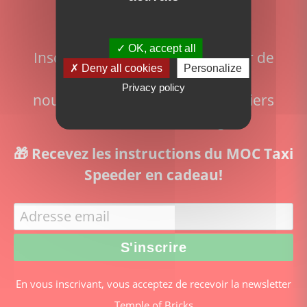
newsletter!
OK, accept all
Inscrivez-vous pour ne rien rater de
Deny all cookies
Personalize
l'actualité du site:
Privacy policy
nouveaux sets disponibles, derniers
articles et actualité Lego
🎁 Recevez les instructions du MOC Taxi
Speeder en cadeau!
En vous inscrivant, vous acceptez de recevoir la newsletter
Temple of Bricks