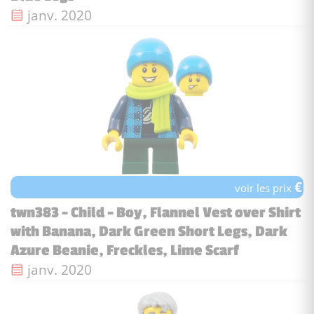
Date de sortie :
janv. 2020
€
voir les prix
twn383 - Child - Boy, Flannel Vest over Shirt
with Banana, Dark Green Short Legs, Dark
Azure Beanie, Freckles, Lime Scarf
Date de sortie :
janv. 2020