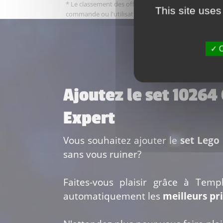
* Le classement des offres tient compte des frais de po
This site uses
commande ou l'utilisation de certains services comm
O
Ajoutez le set 10264
Expert
Vous souhaitez ajouter le
set Lego
sans vous ruiner?
Faites-vous plaisir grâce à Temp
automatiquement les
meilleurs pr