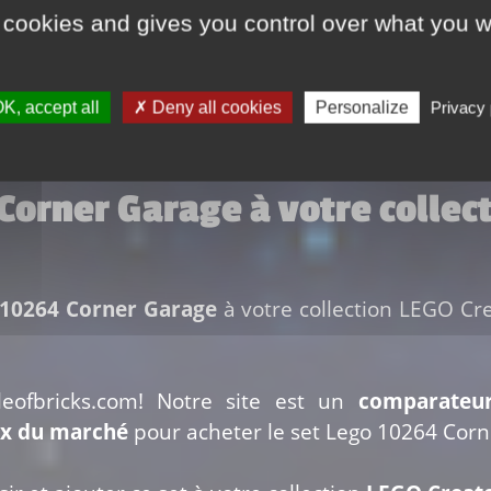
rt indiqués par le vendeur. Ces frais sont donnés à titre indicatif et peuvent 
 cookies and gives you control over what you w
e Amazon Prime. Renseignez-vous sur le site du vendeur pour en savoir plus
K, accept all
Deny all cookies
Personalize
Privacy 
 Corner Garage à votre collec
 10264 Corner Garage
à votre collection LEGO Crea
leofbricks.com! Notre site est un
comparateu
ix du marché
pour acheter le set Lego 10264 Corn