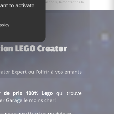
varier selon le type de livraison choisi, le montant de la
ant to activate
.
policy
tion LEGO Creator
tor Expert ou l'offrir à vos enfants
r de prix 100% Lego
qui trouve
er Garage le moins cher!