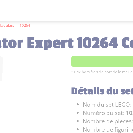
Modulars
›
10264
ator Expert 10264 
* Prix hors frais de port de la meil
Détails du se
Nom du set LEGO:
Numéro du set:
10
Nombre de pièces
Nombre de figurin