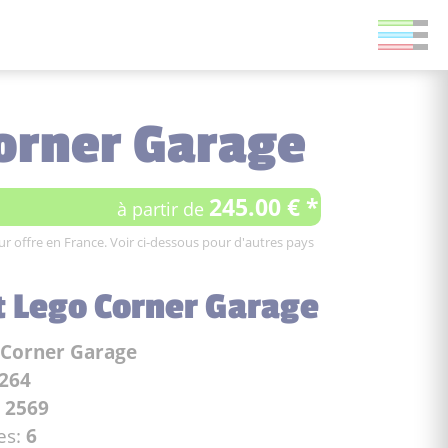
Corner Garage
245.00 € *
à partir de
leur offre en France. Voir ci-dessous pour d'autres pays
t Lego Corner Garage
Corner Garage
264
:
2569
es:
6