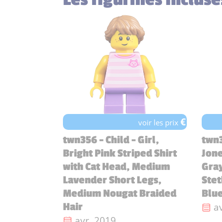
€
voir les prix
twn356 - Child - Girl,
twn3
Bright Pink Striped Shirt
Jone
with Cat Head, Medium
Gray
Lavender Short Legs,
Ste
Medium Nougat Braided
Blue
Da
a
Hair
Date de sortie :
avr. 2019