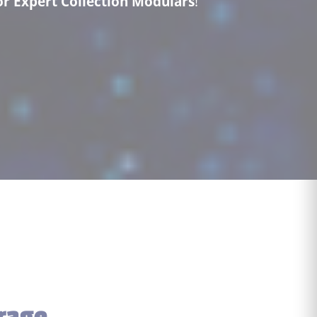
r Expert Collection Modulars
!
arage