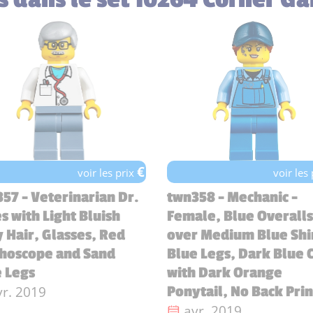
€
voir les prix
voir les
57 - Veterinarian Dr.
twn358 - Mechanic -
s with Light Bluish
Female, Blue Overalls
 Hair, Glasses, Red
over Medium Blue Shi
thoscope and Sand
Blue Legs, Dark Blue 
 Legs
with Dark Orange
te de sortie :
vr. 2019
Ponytail, No Back Prin
Date de sortie :
avr. 2019