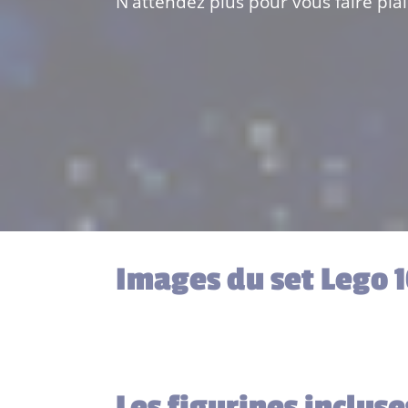
N'attendez plus pour vous faire plais
Images du set Lego 
Les figurines inclus