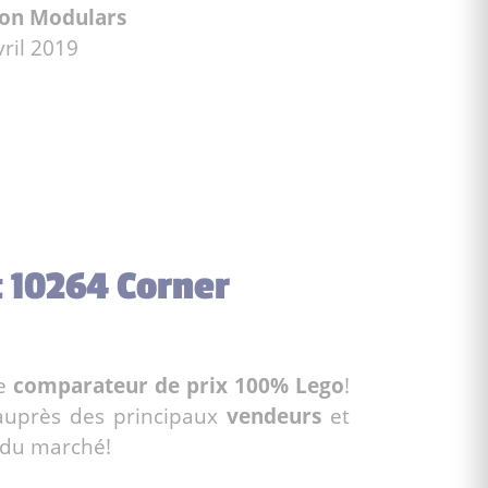
ion Modulars
vril 2019
t 10264 Corner
re
comparateur de prix 100% Lego
!
auprès des principaux
vendeurs
et
du marché!