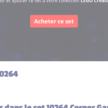
ir et ajouter ce set à votre collection
LEGO Creato
Acheter ce set
10264
es dans le set 10264 Corner G