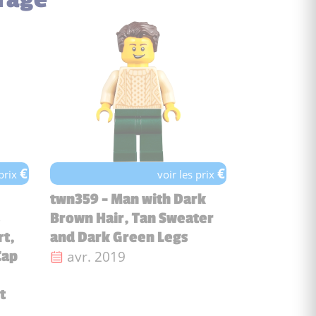
€
€
 prix
voir les prix
twn359 - Man with Dark
Brown Hair, Tan Sweater
rt,
and Dark Green Legs
Date de sortie :
avr. 2019
Cap
t