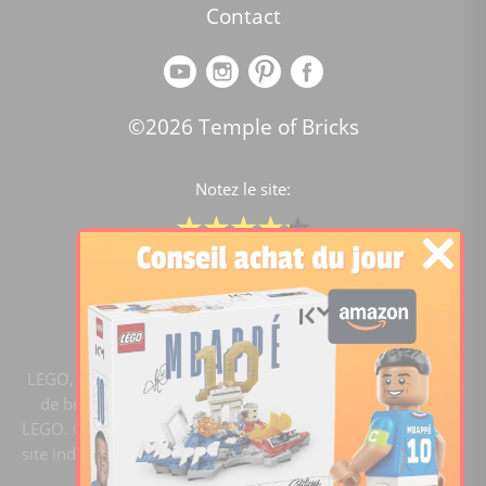
Contact
©2026 Temple of Bricks
Notez le site:
Comparateur de prix Lego
4.2
/5 -
15446
notes
LEGO, le logo LEGO, la figurine LEGO et les configurations
de briques sont des marques commerciales du groupe
LEGO. ©2020 The LEGO Group. Templeofbricks.com est un
site indépendant du groupe LEGO, il n'est pas sponsorisé ni
validé par LEGO.