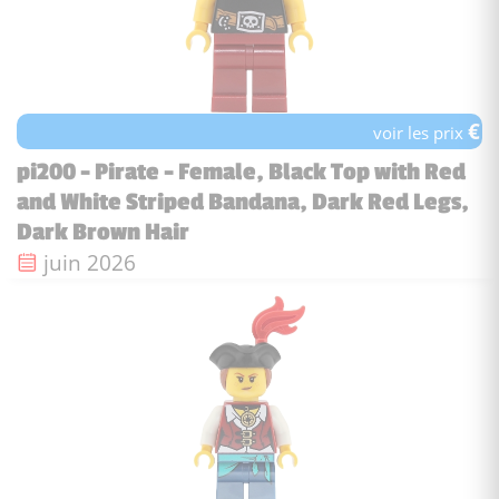
€
voir les prix
pi200 - Pirate - Female, Black Top with Red
and White Striped Bandana, Dark Red Legs,
Dark Brown Hair
Date de sortie :
juin 2026