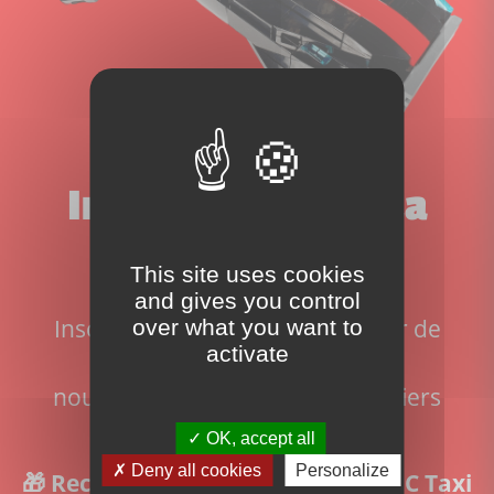
Inscrivez-vous à la
newsletter!
This site uses cookies
and gives you control
Inscrivez-vous pour ne rien rater de
over what you want to
activate
l'actualité du site:
nouveaux sets disponibles, derniers
articles et actualité Lego
OK, accept all
Deny all cookies
Personalize
🎁 Recevez les instructions du MOC Taxi