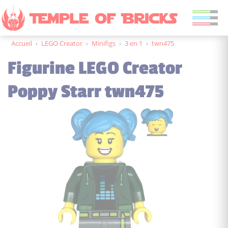
Accueil
›
LEGO Creator
›
Minifigs
›
3 en 1
›
twn475
Figurine LEGO Creator
Poppy Starr twn475