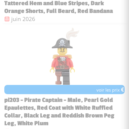
Tattered Hem and Blue Stripes, Dark
Orange Shorts, Full Beard, Red Bandana
Date de sortie :
juin 2026
€
voir les prix
pi203 - Pirate Captain - Male, Pearl Gold
Epaulettes, Red Coat with White Ruffled
Collar, Black Leg and Reddish Brown Peg
Leg, White Plum