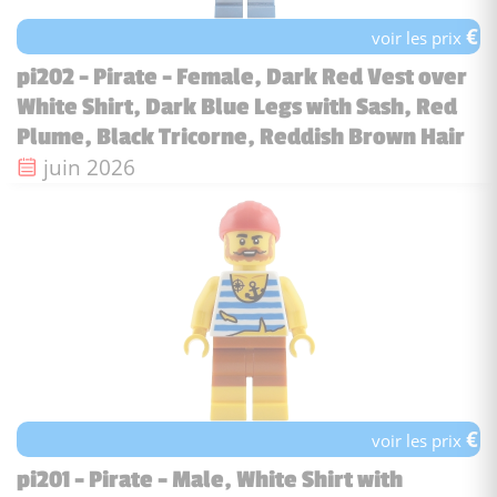
€
voir les prix
pi202 - Pirate - Female, Dark Red Vest over
White Shirt, Dark Blue Legs with Sash, Red
Plume, Black Tricorne, Reddish Brown Hair
Date de sortie :
juin 2026
€
voir les prix
pi201 - Pirate - Male, White Shirt with