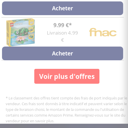
Acheter
9.99 €*
Livraison 4.99
€
Acheter
Voir plus d'offres
* Le classement des offres tient compte des frais de port indiqués par le
vendeur. Ces frais sont donnés à titre indicatif et peuvent varier selon le
type de livraison choisi, le montant de la commande ou l'utilisation de
certains services comme Amazon Prime. Renseignez-vous sur le site du
vendeur pour en savoir plus.