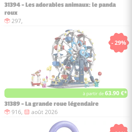
31394 - Les adorables animaux: le panda
roux
Nombre de pièces :
297,
- 29%
63.90 €*
à partir de
31389 - La grande roue légendaire
Nombre de pièces :
Date de sortie :
916,
août 2026