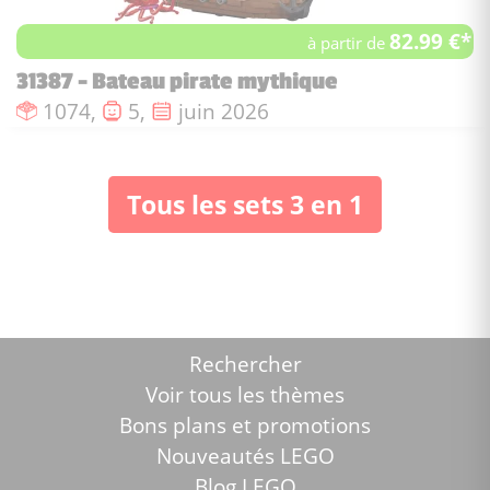
82.99 €*
à partir de
31387 - Bateau pirate mythique
Nombre de pièces :
Nombre de figurines :
Date de sortie :
1074,
5,
juin 2026
Tous les sets 3 en 1
Rechercher
Voir tous les thèmes
Bons plans et promotions
Nouveautés LEGO
Blog LEGO