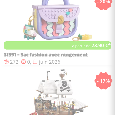
- 20%
23.90 €*
à partir de
31391 - Sac fashion avec rangement
Nombre de pièces :
Nombre de figurines :
Date de sortie :
272,
0,
juin 2026
- 17%