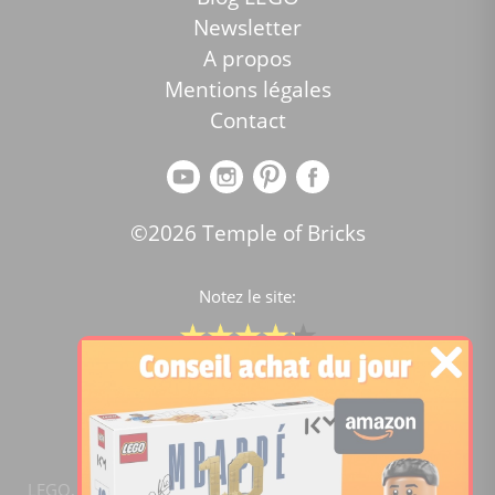
Newsletter
A propos
Mentions légales
Contact
©2026 Temple of Bricks
Notez le site:
Comparateur de prix Lego
4.2
/5 -
15450
notes
LEGO, le logo LEGO, la figurine LEGO et les configurations