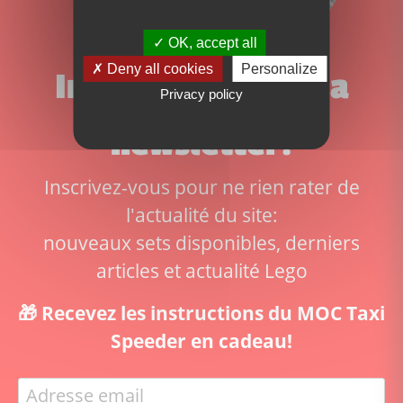
OK, accept all
Deny all cookies
Personalize
Inscrivez-vous à la
Privacy policy
newsletter!
Inscrivez-vous pour ne rien rater de
l'actualité du site:
nouveaux sets disponibles, derniers
articles et actualité Lego
🎁 Recevez les instructions du MOC Taxi
Speeder en cadeau!