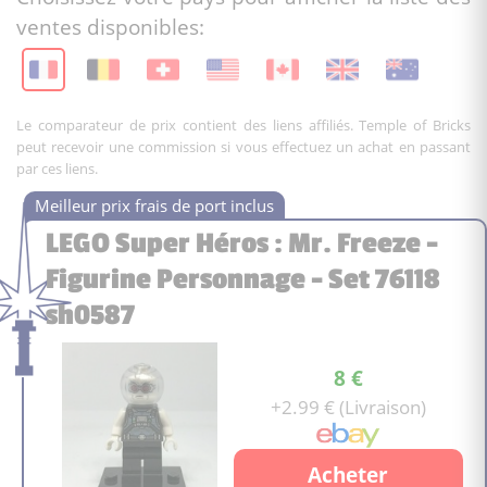
ventes disponibles:
Le comparateur de prix contient des liens affiliés. Temple of Bricks
peut recevoir une commission si vous effectuez un achat en passant
par ces liens.
LEGO Super Héros : Mr. Freeze -
Figurine Personnage - Set 76118
sh0587
8 €
+2.99 € (Livraison)
Acheter