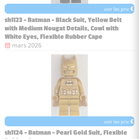
€
voir les prix
sh1123 - Batman - Black Suit, Yellow Belt
with Medium Nougat Details, Cowl with
White Eyes, Flexible Rubber Cape
Date de sortie :
mars 2026
€
voir les prix
sh1124 - Batman - Pearl Gold Suit, Flexible