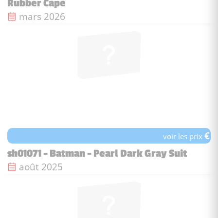
Rubber Cape
Date de sortie :
mars 2026
€
voir les prix
sh01071 - Batman - Pearl Dark Gray Suit
Date de sortie :
août 2025