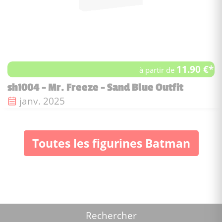
11.90 €*
à partir de
sh1004 - Mr. Freeze - Sand Blue Outfit
Date de sortie :
janv. 2025
Toutes les figurines Batman
Rechercher