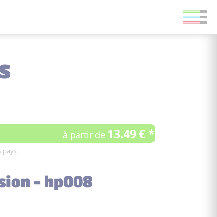
s
13.49 € *
à partir de
s pays.
sion - hp008