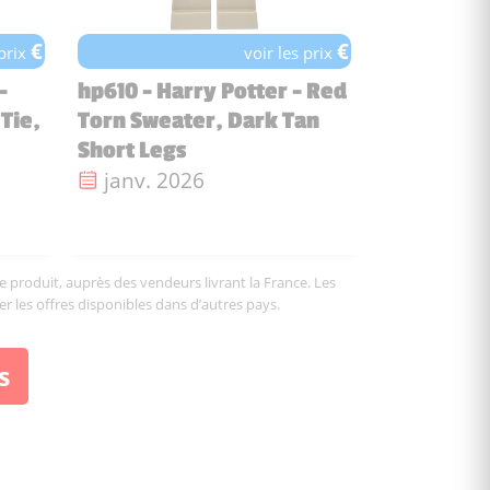
€
€
 prix
voir les prix
-
hp610 - Harry Potter - Red
Tie,
Torn Sweater, Dark Tan
Short Legs
Date de sortie :
janv. 2026
le produit, auprès des vendeurs livrant la France. Les
er les offres disponibles dans d’autres pays.
s