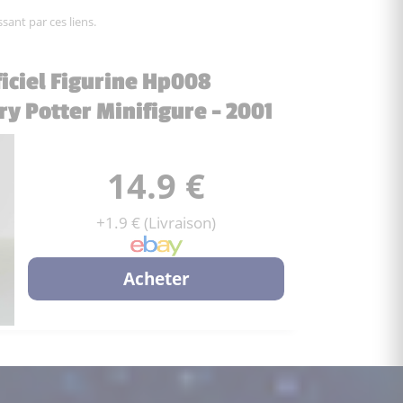
sant par ces liens.
ficiel Figurine Hp008
 Potter Minifigure - 2001
14.9 €
+1.9 € (Livraison)
Acheter