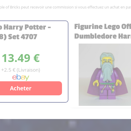
mple of Bricks peut recevoir une commission si vous effectuez un achat en pas
Figurine Lego Of
o Harry Potter -
Dumbledore Harry
) Set 4707
13.49 €
+2.5 € (Livraison)
Acheter