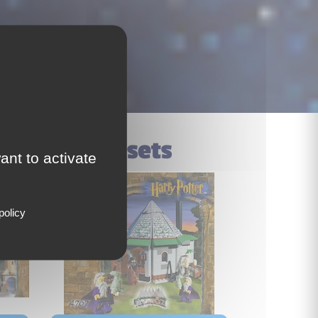
le dans ces sets
ant to activate
policy