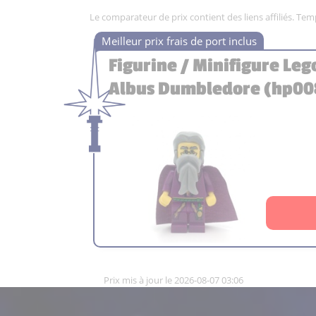
Le comparateur de prix contient des liens affiliés. Te
Figurine / Minifigure Leg
Albus Dumbledore (hp008
Prix mis à jour le 2026-08-07 03:06