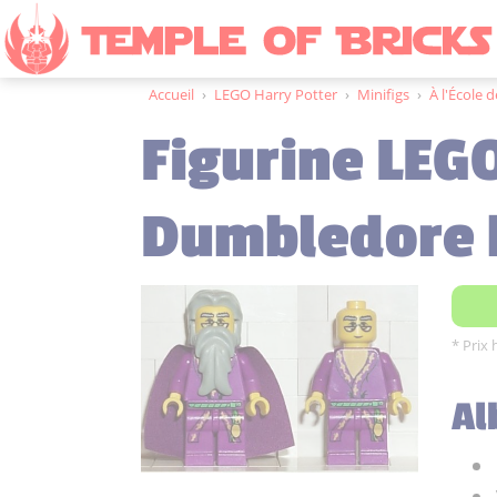
Accueil
›
LEGO Harry Potter
›
Minifigs
›
À l'École d
Figurine LEGO
Dumbledore 
* Prix 
Al