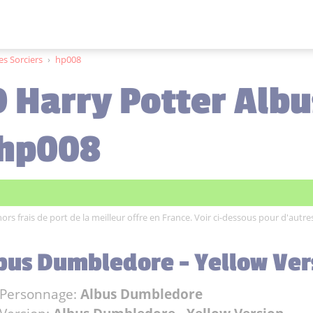
es Sorciers
›
hp008
 Harry Potter Albu
hp008
hors frais de port de la meilleur offre en France. Voir ci-dessous pour d'autre
bus Dumbledore - Yellow Ver
Personnage:
Albus Dumbledore