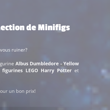
lection de Minifigs
vous ruiner?
igurine
Albus Dumbledore - Yellow
e
figurines LEGO Harry Potter
et
our un bon prix!