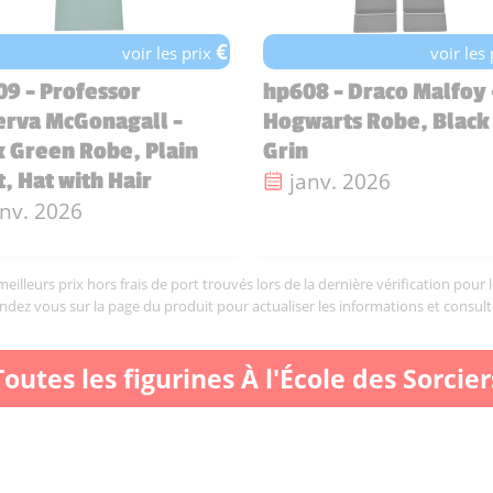
€
voir les prix
voir les
9 - Professor
hp608 - Draco Malfoy 
erva McGonagall -
Hogwarts Robe, Black 
 Green Robe, Plain
Grin
Date de sortie :
janv. 2026
t, Hat with Hair
te de sortie :
anv. 2026
illeurs prix hors frais de port trouvés lors de la dernière vérification pour 
endez vous sur la page du produit pour actualiser les informations et consult
Toutes les figurines À l'École des Sorcier