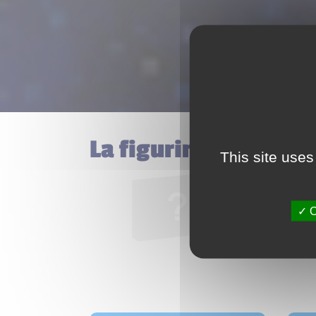
La figurine Albus Du
This site uses
O