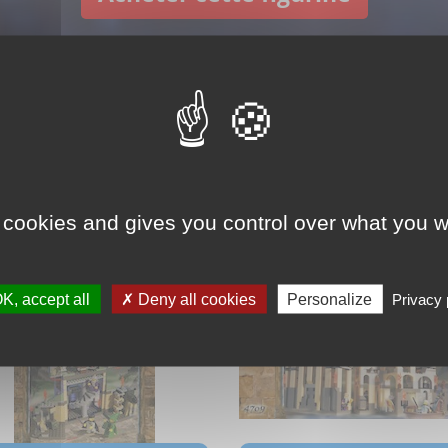
mbledore hp008 est disponib
 cookies and gives you control over what you w
K, accept all
Deny all cookies
Personalize
Privacy 