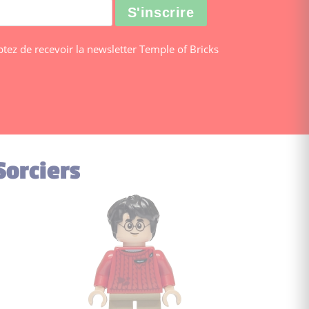
ptez de recevoir la newsletter Temple of Bricks
Sorciers