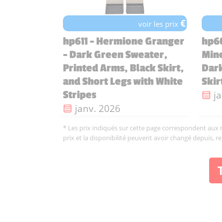
€
voir les prix
hp611 - Hermione Granger
hp60
- Dark Green Sweater,
Min
Printed Arms, Black Skirt,
Dark
and Short Legs with White
Skir
Da
j
Stripes
Date de sortie :
janv. 2026
* Les prix indiqués sur cette page correspondent aux me
prix et la disponibilité peuvent avoir changé depuis, r