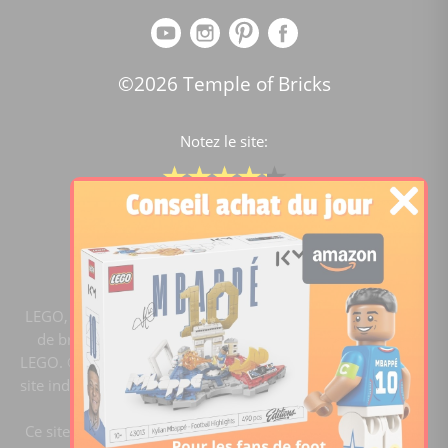
©2026 Temple of Bricks
Notez le site:
Comparateur de prix Lego
4.2
/5 -
15447
notes
LEGO, le logo LEGO, la figurine LEGO et les configurations
de briques sont des marques commerciales du groupe
LEGO. ©2020 The LEGO Group. Templeofbricks.com est un
site indépendant du groupe LEGO, il n'est pas sponsorisé ni
validé par LEGO.
Ce site est membre du programme Ebay Partner Network.