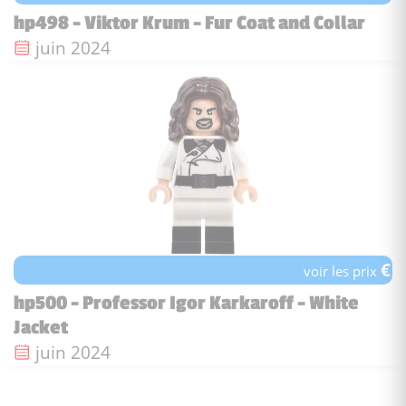
hp498 - Viktor Krum - Fur Coat and Collar
Date de sortie :
juin 2024
€
voir les prix
hp500 - Professor Igor Karkaroff - White
Jacket
Date de sortie :
juin 2024