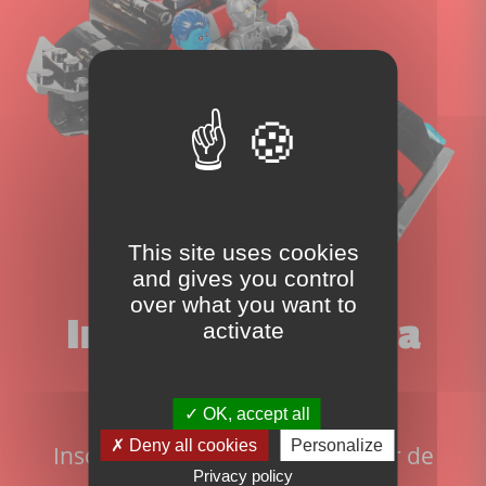
This site uses cookies
and gives you control
over what you want to
Inscrivez-vous à la
activate
newsletter!
OK, accept all
Deny all cookies
Personalize
Inscrivez-vous pour ne rien rater de
Privacy policy