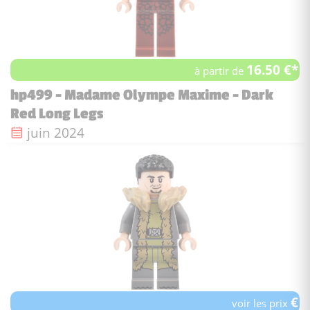
16.50 €*
à partir de
hp499 - Madame Olympe Maxime - Dark
Red Long Legs
Date de sortie :
juin 2024
€
voir les prix