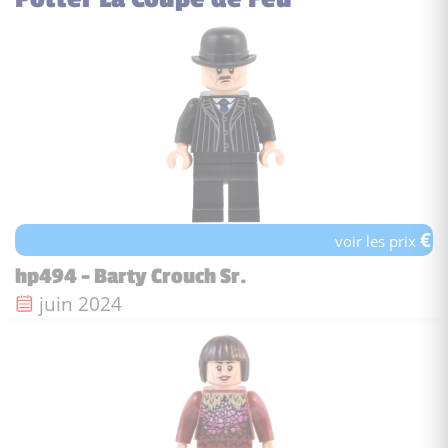
€
voir les prix
hp494 - Barty Crouch Sr.
Date de sortie :
juin 2024