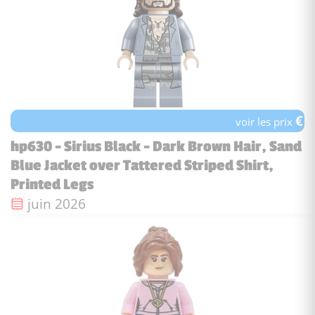
€
voir les prix
hp630 - Sirius Black - Dark Brown Hair, Sand
Blue Jacket over Tattered Striped Shirt,
Printed Legs
Date de sortie :
juin 2026