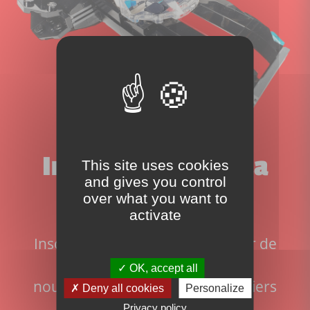
Inscrivez-vous à la
This site uses cookies
and gives you control
over what you want to
newsletter!
activate
Inscrivez-vous pour ne rien rater de
l'actualité du site:
OK, accept all
nouveaux sets disponibles, derniers
Deny all cookies
Personalize
articles et actualité Lego
Privacy policy