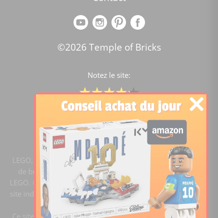
©2026 Temple of Bricks
Notez le site:
Comparateur de prix Lego
4.2
/5 -
15451
notes
LEGO, le logo LEGO, la figurine LEGO et les configurations
de briques sont des marques commerciales du groupe
LEGO. ©2020 The LEGO Group. Templeofbricks.com est un
site indépendant du groupe LEGO, il n'est pas sponsorisé ni
validé par LEGO.
Ce site est membre du programme Ebay Partner Network.