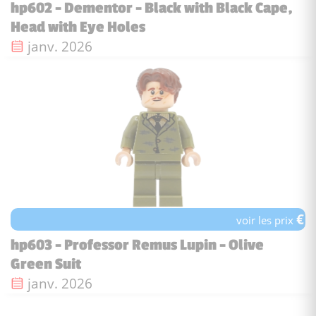
hp602 - Dementor - Black with Black Cape,
Head with Eye Holes
Date de sortie :
janv. 2026
€
voir les prix
hp603 - Professor Remus Lupin - Olive
Green Suit
Date de sortie :
janv. 2026