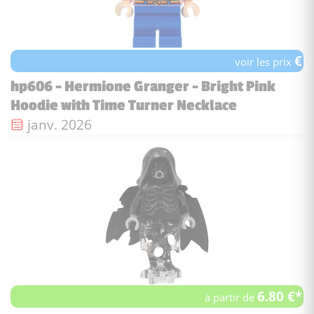
€
voir les prix
hp606 - Hermione Granger - Bright Pink
Hoodie with Time Turner Necklace
Date de sortie :
janv. 2026
6.80 €*
à partir de