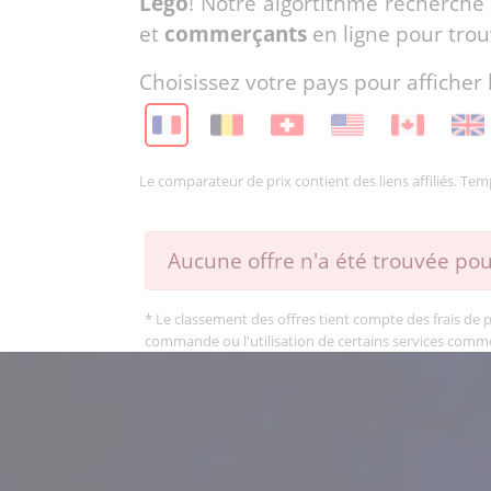
Lego
! Notre algortithme recherche
et
commerçants
en ligne pour trou
Choisissez votre pays pour afficher 
Le comparateur de prix contient des liens affiliés. Te
Aucune offre n'a été trouvée pou
* Le classement des offres tient compte des frais de po
commande ou l'utilisation de certains services comm