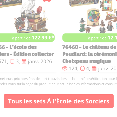
122.99 €*
12.
à partir de
à partir de
6 - L'école des
76460 - Le château de
iers - Édition collector
Poudlard: la cérémoni
ombre de pièces :
Nombre de figurines :
Date de sortie :
571,
3,
janv. 2026
Choixpeau magique
Nombre de pièces :
Nombre de fi
Date de 
124,
4,
janv. 2
illeurs prix hors frais de port trouvés lors de la dernière vérification pour 
endez vous sur la page du produit pour actualiser les informations et consult
Tous les sets À l'École des Sorciers