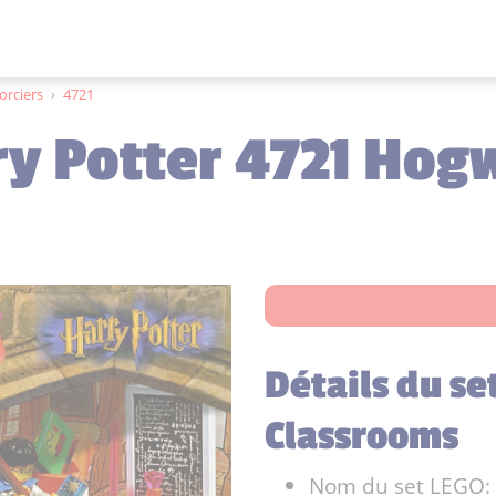
Sorciers
›
4721
ry Potter 4721 Hog
Détails du s
Classrooms
Nom du set LEGO: