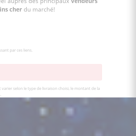
el auprès des principaux
vendeurs
ns cher
du marché!
sant par ces liens.
varier selon le type de livraison choisi, le montant de la
.