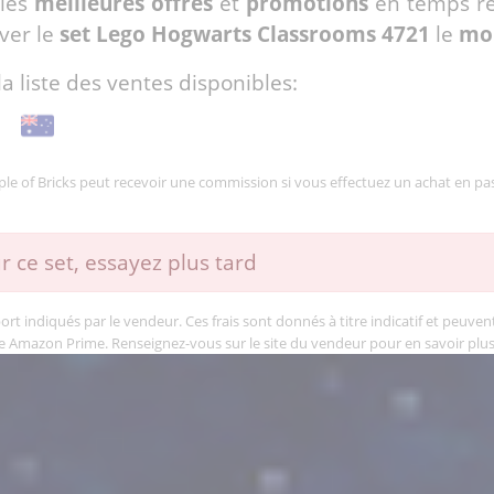
 les
meilleures offres
et
promotions
en temps ré
ver le
set Lego Hogwarts Classrooms 4721
le
moi
la liste des ventes disponibles:
mple of Bricks peut recevoir une commission si vous effectuez un achat en pas
r ce set, essayez plus tard
rt indiqués par le vendeur. Ces frais sont donnés à titre indicatif et peuvent 
e Amazon Prime. Renseignez-vous sur le site du vendeur pour en savoir plus