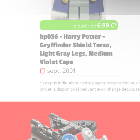
6.99 €*
à partir de
hp036 - Harry Potter -
Gryffindor Shield Torso,
Light Gray Legs, Medium
Violet Cape
Date de sortie :
sept. 2001
* Les prix indiqués sur cette page correspondent aux me
prix et la disponibilité peuvent avoir changé depuis, r