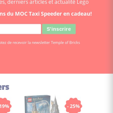
, derniers articles et actualité Lego
ions du MOC Taxi Speeder en cadeau!
ptez de recevoir la newsletter Temple of Bricks
ers
 19%
- 25%