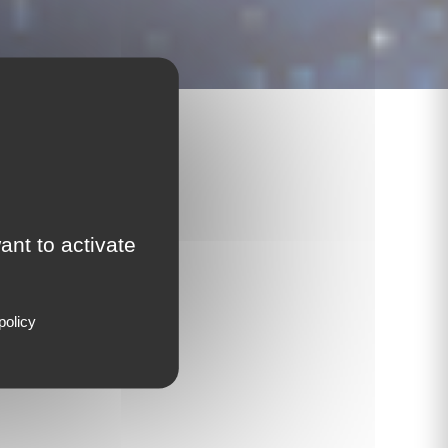
ant to activate
Classrooms
policy