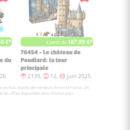
10 €*
187.99 €*
à partir de
76454 - Le château de
e du
Poudlard: la tour
principale
gurines :
sortie :
Nombre de pièces :
Nombre de figurines :
Date de sortie :
026
2135,
12,
juin 2025
le produit, auprès des vendeurs livrant la France. Les
er les offres disponibles dans d’autres pays.