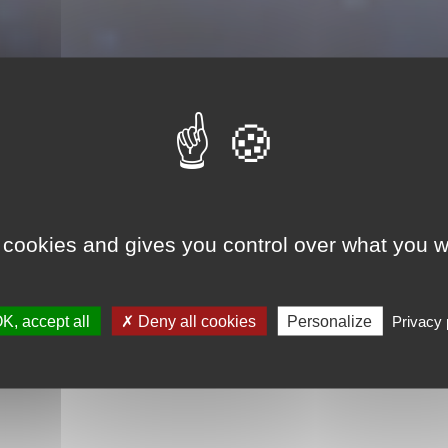
4721
 cookies and gives you control over what you w
es dans le set 4721 Hogwarts 
K, accept all
Deny all cookies
Personalize
Privacy 