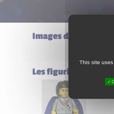
Images du set Lego 
This site uses
Les figurines inclus
O