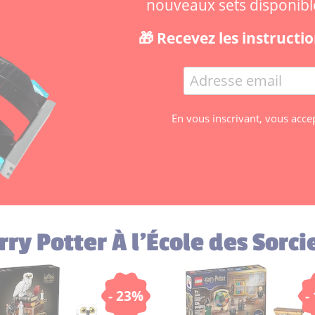
nouveaux sets disponibles
🎁 Recevez les instruct
En vous inscrivant, vous acce
ry Potter À l'École des Sorci
- 23%
-