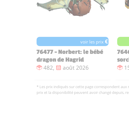
€
voir les prix
76477 - Norbert: le bébé
7646
dragon de Hagrid
sorc
Nombre de pièces :
Date de sortie :
N
482,
août 2026
1
* Les prix indiqués sur cette page correspondent aux me
prix et la disponibilité peuvent avoir changé depuis, r