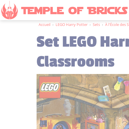
Accueil
›
LEGO Harry Potter
›
Sets
›
À l'École des 
Set LEGO Har
Classrooms