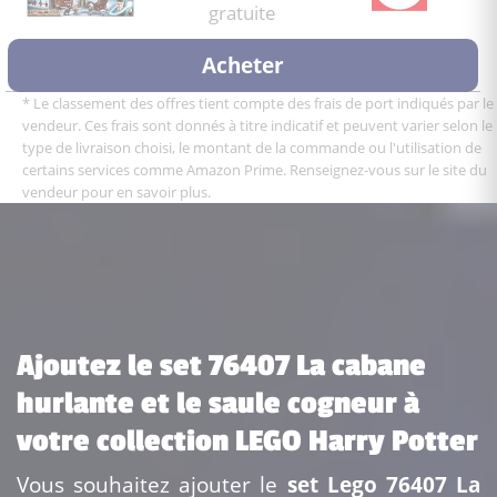
gratuite
Acheter
* Le classement des offres tient compte des frais de port indiqués par le
vendeur. Ces frais sont donnés à titre indicatif et peuvent varier selon le
type de livraison choisi, le montant de la commande ou l'utilisation de
certains services comme Amazon Prime. Renseignez-vous sur le site du
vendeur pour en savoir plus.
Ajoutez le set 76407 La cabane
hurlante et le saule cogneur à
votre collection LEGO Harry Potter
Vous souhaitez ajouter le
set Lego 76407 La