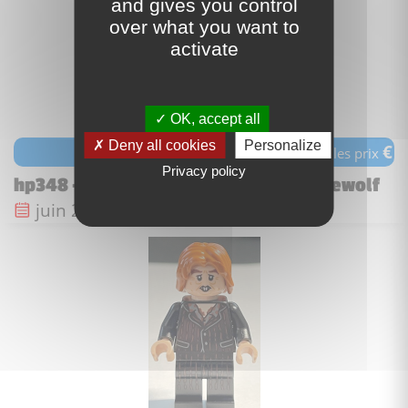
and gives you control
over what you want to
activate
OK, accept all
Deny all cookies
Personalize
€
voir les prix
Privacy policy
hp348 - Professor Remus Lupin - Werewolf
Date de sortie :
juin 2022