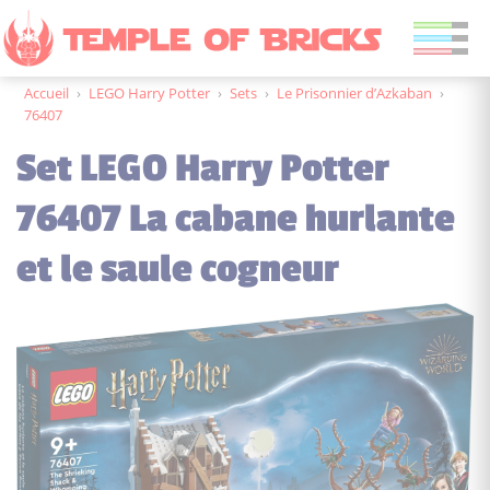
Accueil
›
LEGO Harry Potter
›
Sets
›
Le Prisonnier d’Azkaban
›
76407
Set LEGO Harry Potter
76407 La cabane hurlante
et le saule cogneur