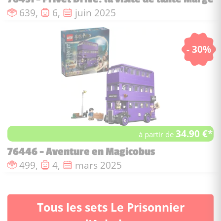
Nombre de pièces :
Nombre de figurines :
Date de sortie :
639,
6,
juin 2025
- 30%
34.90 €*
à partir de
76446 - Aventure en Magicobus
Nombre de pièces :
Nombre de figurines :
Date de sortie :
499,
4,
mars 2025
Tous les sets Le Prisonnier