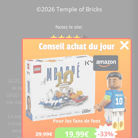
©2026 Temple of Bricks
Notez le site:
Comparateur de prix Lego
4.2
/5 -
15451
notes
LEGO, le logo LEGO, la figurine LEGO et les configurations
de briques sont des marques commerciales du groupe
LEGO. ©2020 The LEGO Group. Templeofbricks.com est un
site indépendant du groupe LEGO, il n'est pas sponsorisé ni
validé par LEGO.
Ce site est membre du programme Ebay Partner Network.
Lorsque vous cliquez sur un lien et faites un achat, ce site
peut recevoir une commission. En tant que Partenaire
Amazon, ce site réalise un bénéfice sur les achats