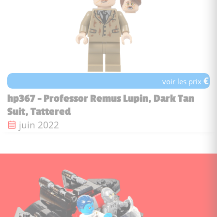
€
voir les prix
hp367 - Professor Remus Lupin, Dark Tan
Suit, Tattered
Date de sortie :
juin 2022