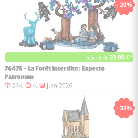
- 20%
23.90 €*
à partir de
76475 - La Forêt interdite: Expecto
Patronum
Nombre de pièces :
Nombre de figurines :
Date de sortie :
244,
4,
juin 2026
- 33%