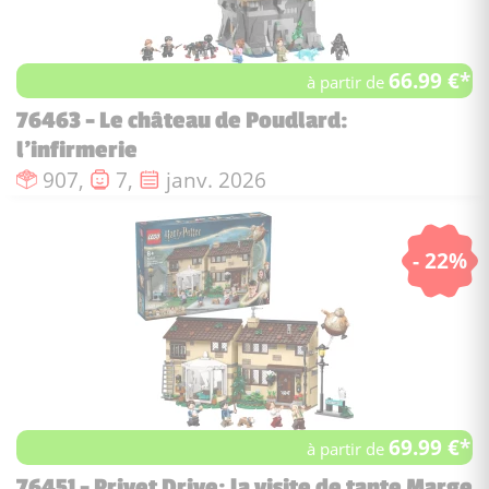
66.99 €*
à partir de
76463 - Le château de Poudlard:
l'infirmerie
Nombre de pièces :
Nombre de figurines :
Date de sortie :
907,
7,
janv. 2026
- 22%
69.99 €*
à partir de
76451 - Privet Drive: la visite de tante Marge