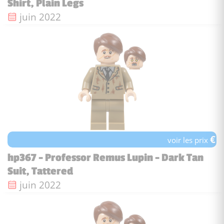
Shirt, Plain Legs
Date de sortie :
juin 2022
€
voir les prix
hp367 - Professor Remus Lupin - Dark Tan
Suit, Tattered
Date de sortie :
juin 2022