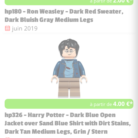
2.00 €*
à partir de
hp180 - Ron Weasley - Dark Red Sweater,
Dark Bluish Gray Medium Legs
Date de sortie :
juin 2019
4.00 €*
à partir de
hp326 - Harry Potter - Dark Blue Open
Jacket over Sand Blue Shirt with Dirt Stains,
Dark Tan Medium Legs, Grin / Stern