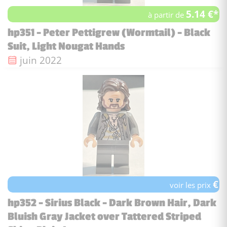
5.14 €*
à partir de
hp351 - Peter Pettigrew (Wormtail) - Black
Suit, Light Nougat Hands
Date de sortie :
juin 2022
€
voir les prix
hp352 - Sirius Black - Dark Brown Hair, Dark
Bluish Gray Jacket over Tattered Striped