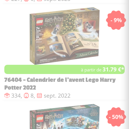
- 9%
31.79 €*
à partir de
76404 - Calendrier de l'avent Lego Harry
Potter 2022
Nombre de pièces :
Nombre de figurines :
Date de sortie :
334,
8,
sept. 2022
- 50%