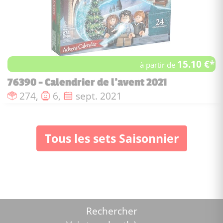
15.10 €*
à partir de
76390 - Calendrier de l'avent 2021
Nombre de pièces :
Nombre de figurines :
Date de sortie :
274,
6,
sept. 2021
Tous les sets Saisonnier
Rechercher