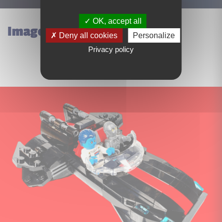
OK, accept all
Images du set Lego 76456
Deny all cookies
Personalize
Privacy policy