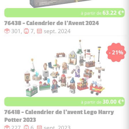
63.22 €*
à partir de
76438 - Calendrier de l'Avent 2024
Nombre de pièces :
Nombre de figurines :
Date de sortie :
301,
7,
sept. 2024
- 21%
30.00 €*
à partir de
76418 - Calendrier de l'avent Lego Harry
Potter 2023
Nombre de pièces :
Nombre de figurines :
Date de sortie :
227,
6,
sept. 2023