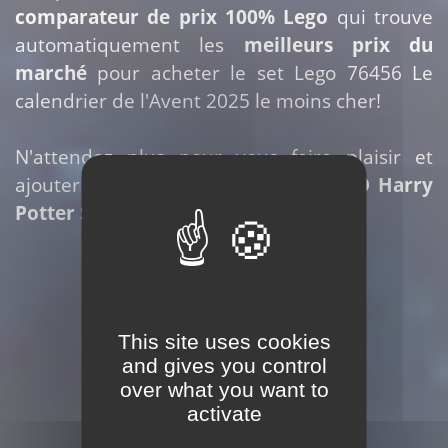
comparateur de prix 100% Lego
qui trouve
automatiquement les
meilleurs prix du
marché
pour acheter le set Lego 76456 Le
calendrier de l'Avent 2025 le moins cher!
N'attendez plus pour vous faire plaisir et
ajouter ce set à votre collection
LEGO Harry
Potter Saisonnier
!
Acheter ce set
This site uses cookies
and gives you control
over what you want to
activate