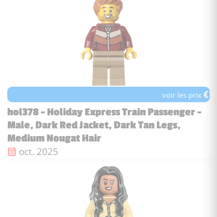
€
voir les prix
hol378 - Holiday Express Train Passenger -
Male, Dark Red Jacket, Dark Tan Legs,
Medium Nougat Hair
Date de sortie :
oct. 2025