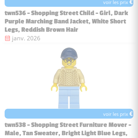
€
voir les prix
twn536 - Shopping Street Child - Girl, Dark
Purple Marching Band Jacket, White Short
Legs, Reddish Brown Hair
Date de sortie :
janv. 2026
€
voir les prix
twn538 - Shopping Street Furniture Mover -
Male, Tan Sweater, Bright Light Blue Legs,