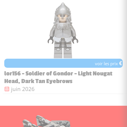
€
voir les prix
lor156 - Soldier of Gondor - Light Nougat
Head, Dark Tan Eyebrows
Date de sortie :
juin 2026