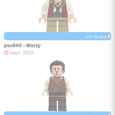
€
voir les prix
poc049 - Marty
Date de sortie :
sept. 2025