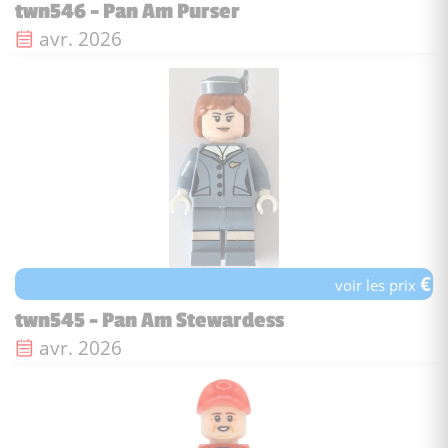
twn546 - Pan Am Purser
Date de sortie :
avr. 2026
€
voir les prix
twn545 - Pan Am Stewardess
Date de sortie :
avr. 2026