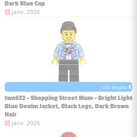
Dark Blue Cap
Date de sortie :
janv. 2026
€
voir les prix
twn532 - Shopping Street Mum - Bright Light
Blue Denim Jacket, Black Legs, Dark Brown
Hair
Date de sortie :
janv. 2026