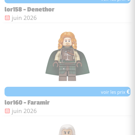
lor158 - Denethor
Date de sortie :
juin 2026
€
voir les prix
lor160 - Faramir
Date de sortie :
juin 2026