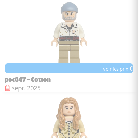
€
voir les prix
poc047 - Cotton
Date de sortie :
sept. 2025