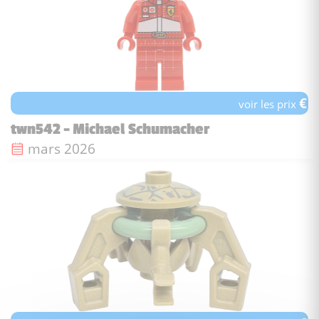
€
voir les prix
twn542 - Michael Schumacher
Date de sortie :
mars 2026