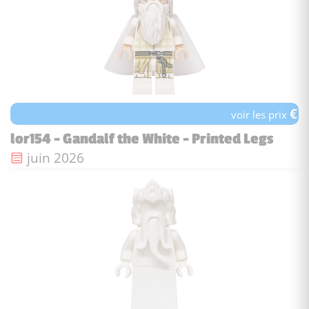
€
voir les prix
lor154 - Gandalf the White - Printed Legs
Date de sortie :
juin 2026