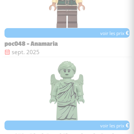
€
voir les prix
poc048 - Anamaria
Date de sortie :
sept. 2025
€
voir les prix