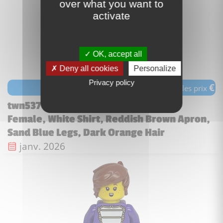
over what you want to
activate
OK, accept all
Deny all cookies
Personalize
Privacy policy
€
voir les prix
twn537 - Shopping Street Carpenter -
Female, White Shirt, Reddish Brown Apron,
Sand Blue Legs, Dark Orange Hair
Date de sortie :
janv. 2026