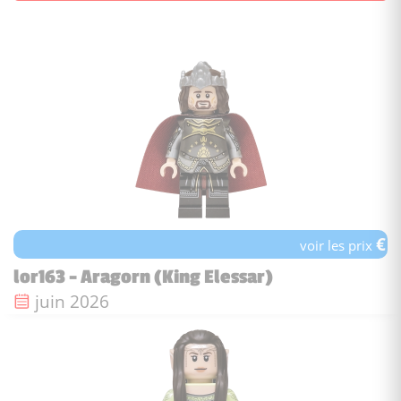
€
voir les prix
lor163 - Aragorn (King Elessar)
Date de sortie :
juin 2026