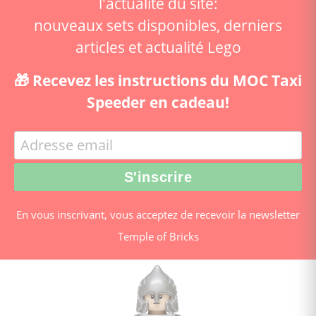
l'actualité du site:
nouveaux sets disponibles, derniers
articles et actualité Lego
🎁 Recevez les instructions du MOC Taxi
Speeder en cadeau!
En vous inscrivant, vous acceptez de recevoir la newsletter
Temple of Bricks