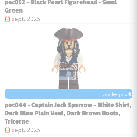
poc052 - Black Pearl Figurehead - Sand
Green
Date de sortie :
sept. 2025
€
voir les prix
poc044 - Captain Jack Sparrow - White Shirt,
Dark Blue Plain Vest, Dark Brown Boots,
Tricorne
Date de sortie :
sept. 2025