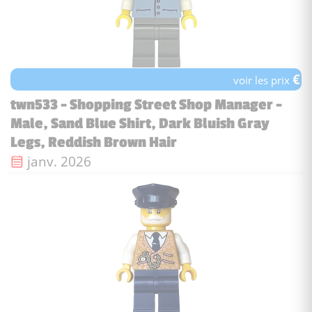
€
voir les prix
twn533 - Shopping Street Shop Manager -
Male, Sand Blue Shirt, Dark Bluish Gray
Legs, Reddish Brown Hair
Date de sortie :
janv. 2026