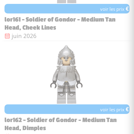
€
voir les prix
lor161 - Soldier of Gondor - Medium Tan
Head, Cheek Lines
Date de sortie :
juin 2026
€
voir les prix
lor162 - Soldier of Gondor - Medium Tan
Head, Dimples