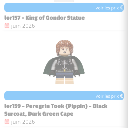
€
voir les prix
lor157 - King of Gondor Statue
Date de sortie :
juin 2026
€
voir les prix
lor159 - Peregrin Took (Pippin) - Black
Surcoat, Dark Green Cape
Date de sortie :
juin 2026