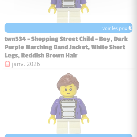
€
voir les prix
twn534 - Shopping Street Child - Boy, Dark
Purple Marching Band Jacket, White Short
Legs, Reddish Brown Hair
Date de sortie :
janv. 2026