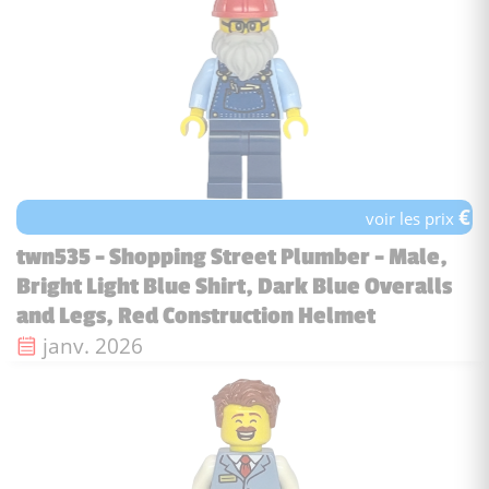
€
voir les prix
twn535 - Shopping Street Plumber - Male,
Bright Light Blue Shirt, Dark Blue Overalls
and Legs, Red Construction Helmet
Date de sortie :
janv. 2026