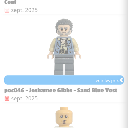
Coat
Date de sortie :
sept. 2025
€
voir les prix
poc046 - Joshamee Gibbs - Sand Blue Vest
Date de sortie :
sept. 2025