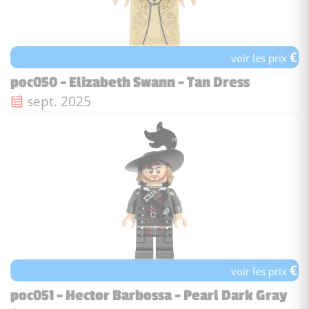
€
voir les prix
poc050 - Elizabeth Swann - Tan Dress
Date de sortie :
sept. 2025
€
voir les prix
poc051 - Hector Barbossa - Pearl Dark Gray