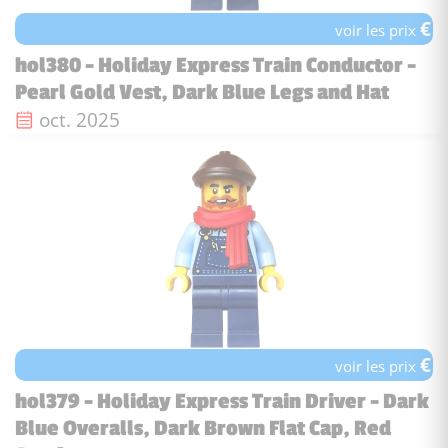
€
voir les prix
hol380 - Holiday Express Train Conductor -
Pearl Gold Vest, Dark Blue Legs and Hat
Date de sortie :
oct. 2025
€
voir les prix
hol379 - Holiday Express Train Driver - Dark
Blue Overalls, Dark Brown Flat Cap, Red