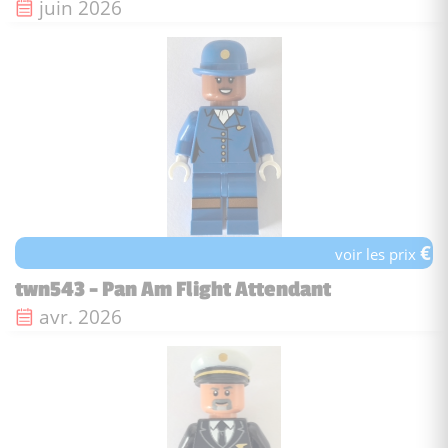
Date de sortie :
juin 2026
€
voir les prix
twn543 - Pan Am Flight Attendant
Date de sortie :
avr. 2026