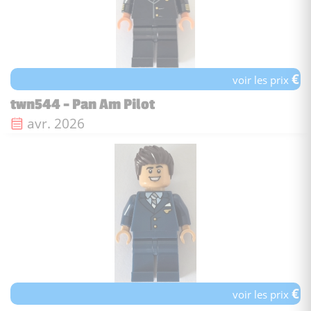
€
voir les prix
twn544 - Pan Am Pilot
Date de sortie :
avr. 2026
€
voir les prix