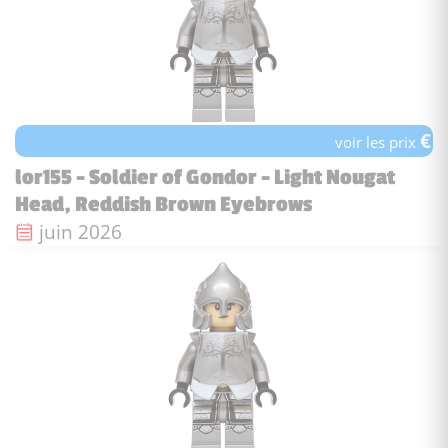
€
voir les prix
lor155 - Soldier of Gondor - Light Nougat
Head, Reddish Brown Eyebrows
Date de sortie :
juin 2026