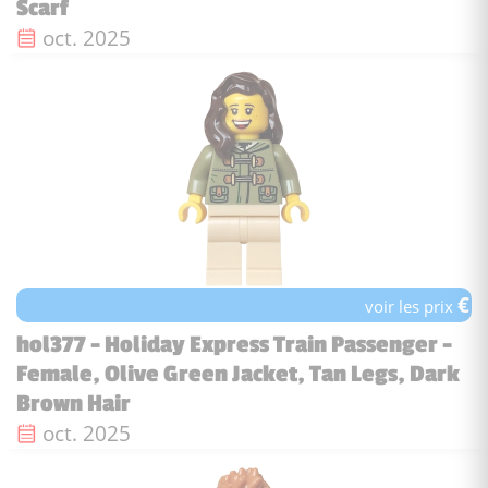
Scarf
Date de sortie :
oct. 2025
€
voir les prix
hol377 - Holiday Express Train Passenger -
Female, Olive Green Jacket, Tan Legs, Dark
Brown Hair
Date de sortie :
oct. 2025