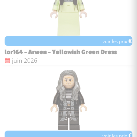
€
voir les prix
lor164 - Arwen - Yellowish Green Dress
Date de sortie :
juin 2026
€
voir les prix