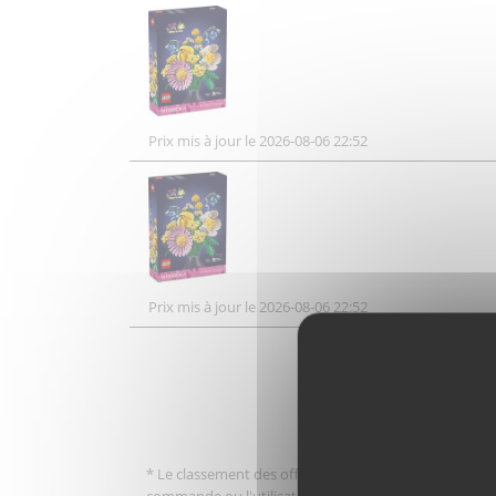
Prix mis à jour le 2026-08-06 22:52
Prix mis à jour le 2026-08-06 22:52
* Le classement des offres tient compte des frais de po