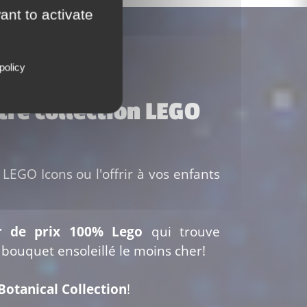
.
ant to activate
policy
tre collection LEGO
 LEGO Icons ou l'offrir à vos enfants
r de prix 100% Lego
qui trouve
 bouquet ensoleillé le moins cher!
Botanical Collection
!