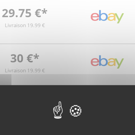
29.75 €*
Livraison 19.99 €
30 €*
Livraison 19.99 €
Voir plus d'offres
rt indiqués par le vendeur. Ces frais sont donnés à titre indicatif et peuvent 