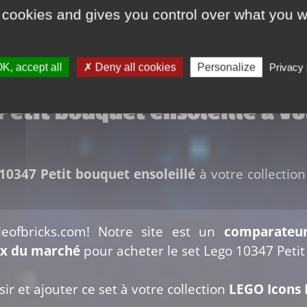
e Amazon Prime. Renseignez-vous sur le site du vendeur pour en savoir plus
 cookies and gives you control over what you w
K, accept all
Deny all cookies
Personalize
Privacy 
 Petit bouquet ensoleillé à vo
10347 Petit bouquet ensoleillé
à votre collection
leofbricks.com! Notre site est un
comparateu
ix du marché
pour acheter le set Lego 10347 Petit
ir et ajouter ce set à votre collection
LEGO Icons 