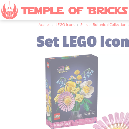
Accueil
›
LEGO Icons
›
Sets
›
Botanical Collection
Set LEGO Icon