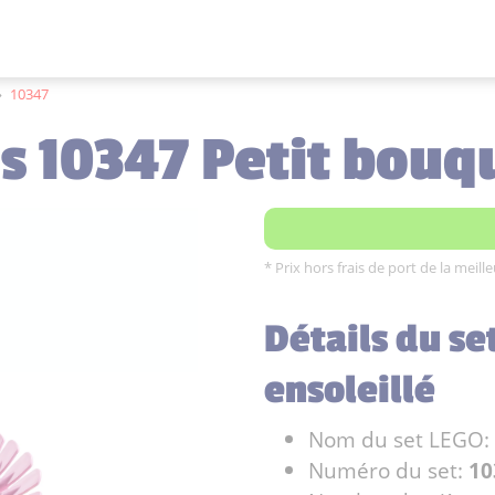
›
10347
s 10347 Petit bouq
* Prix hors frais de port de la meil
Détails du se
ensoleillé
Nom du set LEGO:
Numéro du set:
10