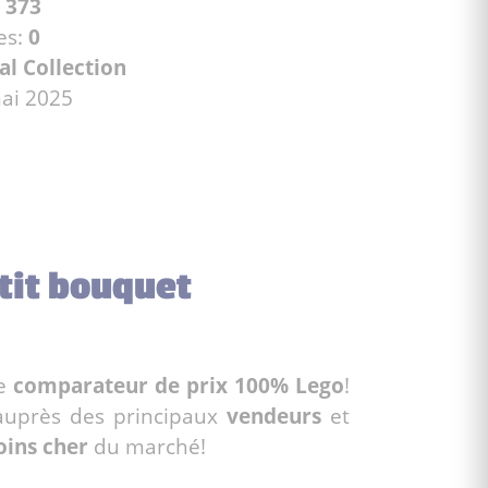
:
373
es:
0
al Collection
mai 2025
etit bouquet
re
comparateur de prix 100% Lego
!
auprès des principaux
vendeurs
et
ins cher
du marché!