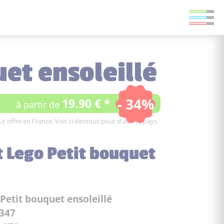
uet ensoleillé
- 34%
19.90 € *
à partir de
leur offre en France. Voir ci-dessous pour d'autres pays
t Lego Petit bouquet
Petit bouquet ensoleillé
347