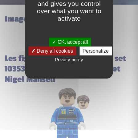
and gives you control
over what you want to
Images du set Lego 10353
activate
OK, accept all
Deny all cookies
Personalize
Les figurines incluses dans le set
Privacy policy
10353 Williams Racing FW14B et
Nigel Mansell