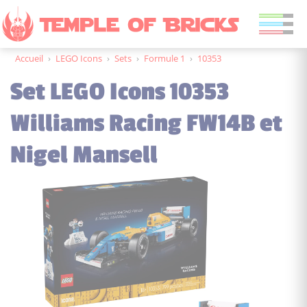
Accueil
›
LEGO Icons
›
Sets
›
Formule 1
›
10353
Set LEGO Icons 10353
Williams Racing FW14B et
Nigel Mansell