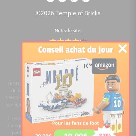
©2026 Temple of Bricks
Notez le site:
Comparateur de prix Lego
4.2
/5 -
15455
notes
LEGO, le logo LEGO, la figurine LEGO et les configurations
de briques sont des marques commerciales du groupe
LEGO. ©2020 The LEGO Group. Templeofbricks.com est un
site indépendant du groupe LEGO, il n'est pas sponsorisé ni
validé par LEGO.
Ce site est membre du programme Ebay Partner Network.
Lorsque vous cliquez sur un lien et faites un achat, ce site
peut recevoir une commission. En tant que Partenaire