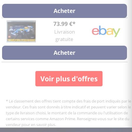
Acheter
73.99 €*
Livraison
gratuite
Acheter
Voir plus d'offres
* Le classement des offres tient compte des frais de port indiqués par le
vendeur. Ces frais sont donnés à titre indicatif et peuvent varier selon le
type de livraison choisi, le montant de la commande ou l'utilisation de
certains services comme Amazon Prime. Renseignez-vous sur le site du
vendeur pour en savoir plus.