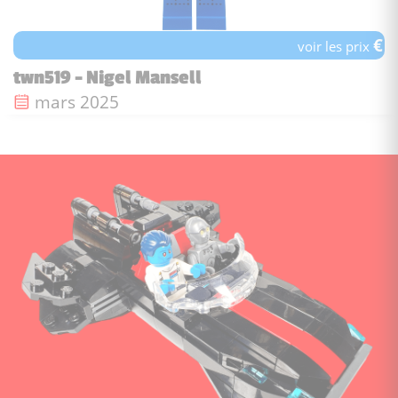
€
voir les prix
twn519 - Nigel Mansell
Date de sortie :
mars 2025