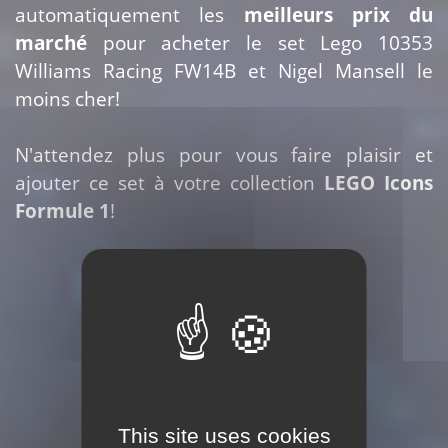
automatiquement les
meilleurs prix du
marché
pour acheter le set Lego 10353
Williams Racing FW14B et Nigel Mansell le
moins cher!
N'attendez plus pour vous faire plaisir et
ajouter ce set à votre collection
LEGO Icons
Formule 1
!
Acheter ce set
This site uses cookies