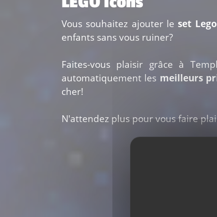
LEGO Icons
Vous souhaitez ajouter le
set Leg
enfants sans vous ruiner?
Faites-vous plaisir grâce à Temp
automatiquement les
meilleurs p
cher!
N'attendez plus pour vous faire plais