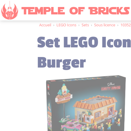
Accueil
›
LEGO Icons
›
Sets
›
Sous licence
›
10352
Set LEGO Icon
Burger