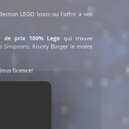
lection LEGO Icons ou l'offrir à vos
r de prix 100% Lego
qui trouve
e Simpsons: Krusty Burger le moins
Sous licence
!