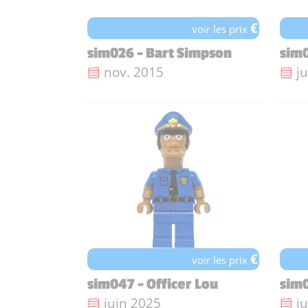
€
voir les prix
sim026 - Bart Simpson
sim0
Date de sortie :
Da
nov. 2015
j
€
voir les prix
sim047 - Officer Lou
sim
Date de sortie :
Da
juin 2025
j