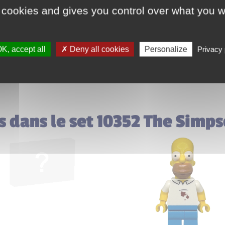
 cookies and gives you control over what you w
10352
K, accept all
Deny all cookies
Personalize
Privacy 
es dans le set 10352 The Simp