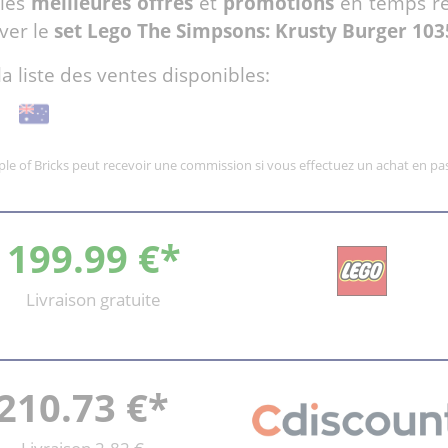
 les
meilleures offres
et
promotions
en temps ré
ver le
set Lego The Simpsons: Krusty Burger 103
la liste des ventes disponibles:
mple of Bricks peut recevoir une commission si vous effectuez un achat en pas
199.99 €*
Livraison gratuite
210.73 €*