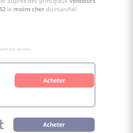
el auprès des principaux
vendeurs
52
le
moins cher
du marché!
sant par ces liens.
Acheter
Acheter