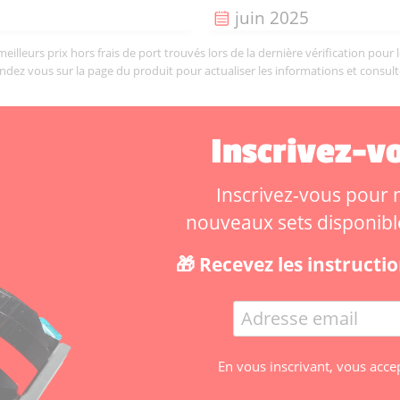
Date de sortie :
juin 2025
illeurs prix hors frais de port trouvés lors de la dernière vérification pour 
endez vous sur la page du produit pour actualiser les informations et consult
Inscrivez-vo
Inscrivez-vous pour ne
nouveaux sets disponibles
🎁 Recevez les instruct
En vous inscrivant, vous acce