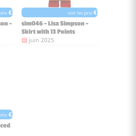
€
€
 prix
voir les prix
on -
sim046 - Lisa Simpson -
Skirt with 13 Points
Date de sortie :
juin 2025
€
 prix
iced