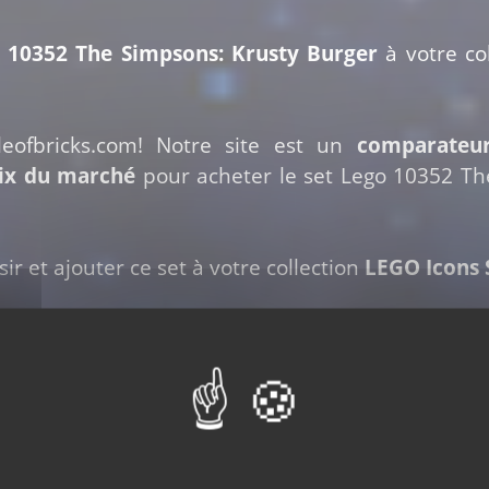
o 10352 The Simpsons: Krusty Burger
à votre col
leofbricks.com! Notre site est un
comparateu
rix du marché
pour acheter le set Lego 10352 Th
ir et ajouter ce set à votre collection
LEGO Icons 
Acheter ce set