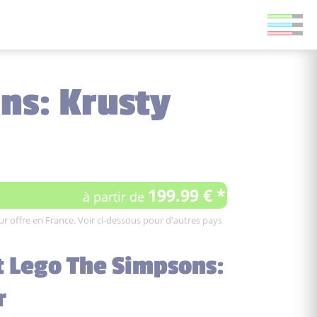
ns: Krusty
199.99 € *
à partir de
leur offre en France. Voir ci-dessous pour d'autres pays
t Lego The Simpsons:
r