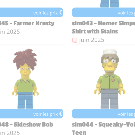
€
voir les prix
voir les
45 - Farmer Krusty
sim043 - Homer Simps
te de sortie :
uin 2025
Shirt with Stains
Date de sortie :
juin 2025
€
voir les prix
voir les
048 - Sideshow Bob
sim044 - Squeaky-Vo
te de sortie :
uin 2025
Teen