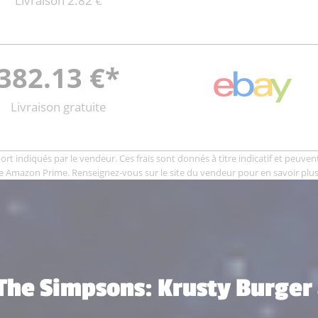
Livraison 2.82 €
382.13 €*
Livraison gratuite
rt indiqués par le vendeur. Ces frais sont donnés à titre indicatif et peuvent 
e Amazon Prime. Renseignez-vous sur le site du vendeur pour en savoir plus
 The Simpsons: Krusty Burger 