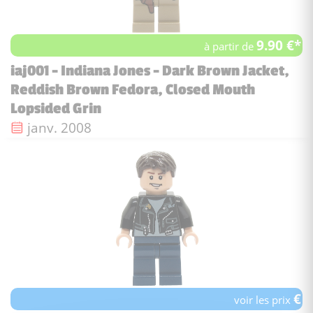
9.90 €*
à partir de
iaj001 - Indiana Jones - Dark Brown Jacket,
Reddish Brown Fedora, Closed Mouth
Lopsided Grin
Date de sortie :
janv. 2008
€
voir les prix