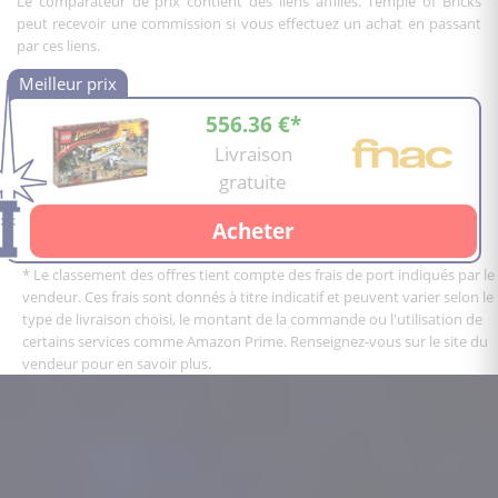
Le comparateur de prix contient des liens affiliés. Temple of Bricks
peut recevoir une commission si vous effectuez un achat en passant
par ces liens.
556.36 €*
Livraison
gratuite
Acheter
* Le classement des offres tient compte des frais de port indiqués par le
vendeur. Ces frais sont donnés à titre indicatif et peuvent varier selon le
type de livraison choisi, le montant de la commande ou l'utilisation de
certains services comme Amazon Prime. Renseignez-vous sur le site du
vendeur pour en savoir plus.