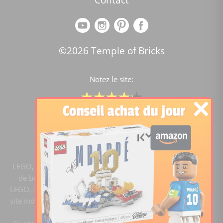
©2026 Temple of Bricks
Notez le site:
Comparateur de prix Lego
4.2
/5 -
15445
notes
LEGO, le logo LEGO, la figurine LEGO et les configurations
de briques sont des marques commerciales du groupe
LEGO. ©2020 The LEGO Group. Templeofbricks.com est un
site indépendant du groupe LEGO, il n'est pas sponsorisé ni
validé par LEGO.