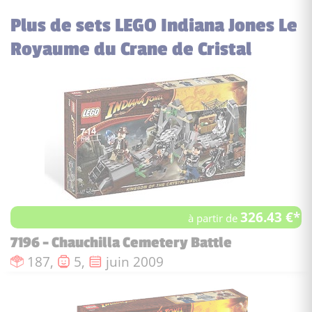
Plus de sets LEGO Indiana Jones Le
Royaume du Crane de Cristal
326.43 €*
à partir de
7196 - Chauchilla Cemetery Battle
Nombre de pièces :
Nombre de figurines :
Date de sortie :
187,
5,
juin 2009