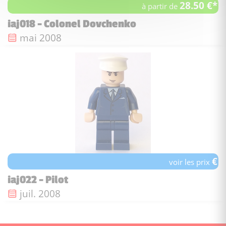
28.50 €*
à partir de
iaj018 - Colonel Dovchenko
Date de sortie :
mai 2008
€
voir les prix
iaj022 - Pilot
Date de sortie :
juil. 2008