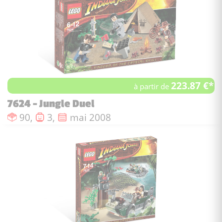
223.87 €*
à partir de
7624 - Jungle Duel
Nombre de pièces :
Nombre de figurines :
Date de sortie :
90,
3,
mai 2008