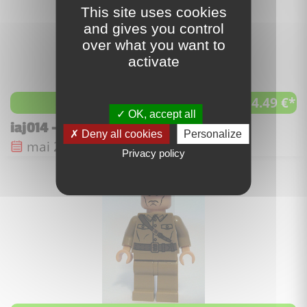
This site uses cookies
and gives you control
over what you want to
activate
4.49 €*
à partir de
OK, accept all
iaj014 - Irina Spalko
Deny all cookies
Personalize
Date de sortie :
mai 2008
Privacy policy