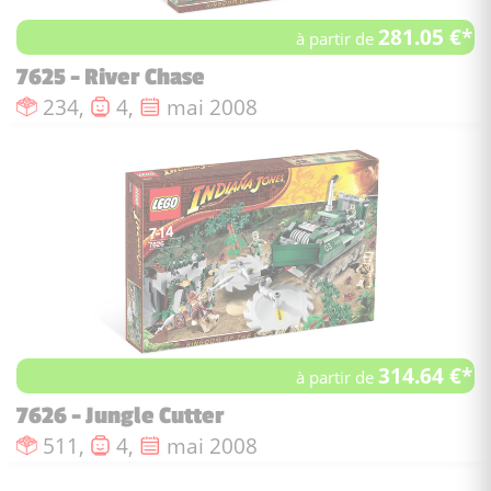
281.05 €*
à partir de
7625 - River Chase
Nombre de pièces :
Nombre de figurines :
Date de sortie :
234,
4,
mai 2008
314.64 €*
à partir de
7626 - Jungle Cutter
Nombre de pièces :
Nombre de figurines :
Date de sortie :
511,
4,
mai 2008