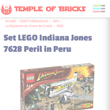
Accueil
›
LEGO Indiana Jones
›
Sets
›
Le Royaume du Crane de Cristal
›
7628
Set LEGO Indiana Jones
7628 Peril in Peru