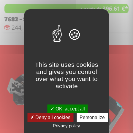
396.61 €*
à partir de
7682 - Shanghai Chase
Nombre de pièces :
Nombre de figurines :
Date de sortie :
244,
5,
janv. 2009
This site uses cookies
and gives you control
over what you want to
activate
OK, accept all
Deny all cookies
Personalize
Privacy policy