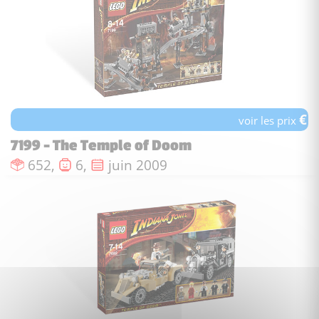
€
voir les prix
7199 - The Temple of Doom
Nombre de pièces :
Nombre de figurines :
Date de sortie :
652,
6,
juin 2009