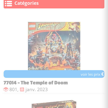
Catégories
€
voir les prix
77014 - The Temple of Doom
Nombre de pièces :
Date de sortie :
801,
janv. 2023