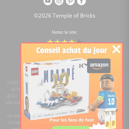
©2026 Temple of Bricks
Notez le site:
Comparateur de prix Lego
4.2
/5 -
15450
notes
LEGO, le logo LEGO, la figurine LEGO et les configurations
de briques sont des marques commerciales du groupe
LEGO. ©2020 The LEGO Group. Templeofbricks.com est un
site indépendant du groupe LEGO, il n'est pas sponsorisé ni
validé par LEGO.
Ce site est membre du programme Ebay Partner Network.
Lorsque vous cliquez sur un lien et faites un achat, ce site
peut recevoir une commission. En tant que Partenaire