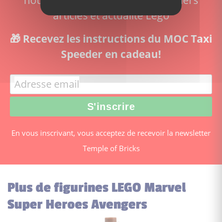
articles et actualité Lego
🎁 Recevez les instructions du MOC Taxi
Speeder en cadeau!
En vous inscrivant, vous acceptez de recevoir la newsletter
Temple of Bricks
Plus de figurines LEGO Marvel
Super Heroes Avengers