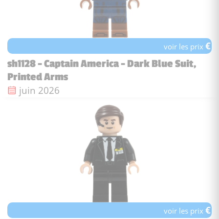
€
voir les prix
sh1128 - Captain America - Dark Blue Suit,
Printed Arms
Date de sortie :
juin 2026
€
voir les prix