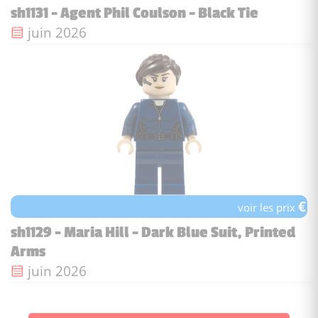
sh1131 - Agent Phil Coulson - Black Tie
Date de sortie :
juin 2026
€
voir les prix
sh1129 - Maria Hill - Dark Blue Suit, Printed
Arms
Date de sortie :
juin 2026