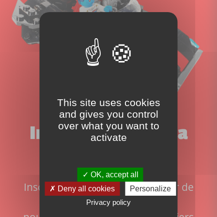
This site uses cookies
and gives you control
over what you want to
Inscrivez-vous à la
activate
newsletter!
OK, accept all
Inscrivez-vous pour ne rien rater de
Deny all cookies
Personalize
l'actualité du site:
Privacy policy
nouveaux sets disponibles, derniers