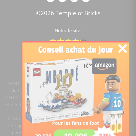
©2026 Temple of Bricks
Notez le site:
Comparateur de prix Lego
4.2
/5 -
15451
notes
LEGO, le logo LEGO, la figurine LEGO et les configurations
de briques sont des marques commerciales du groupe
LEGO. ©2020 The LEGO Group. Templeofbricks.com est un
site indépendant du groupe LEGO, il n'est pas sponsorisé ni
validé par LEGO.
Ce site est membre du programme Ebay Partner Network.
Lorsque vous cliquez sur un lien et faites un achat, ce site
peut recevoir une commission. En tant que Partenaire