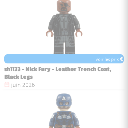
€
voir les prix
sh1133 - Nick Fury - Leather Trench Coat,
Black Legs
Date de sortie :
juin 2026