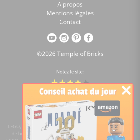
A propos
Mentions légales
Contact
©2026 Temple of Bricks
Notez le site:
Comparateur de prix Lego
4.2
/5 -
15447
notes
LEGO, le logo LEGO, la figurine LEGO et les configurations
de briques sont des marques commerciales du groupe