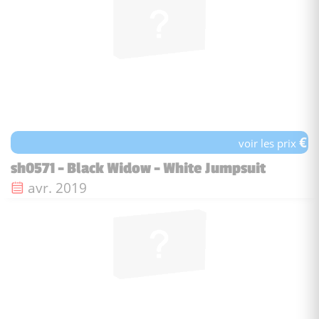
€
voir les prix
sh0571 - Black Widow - White Jumpsuit
Date de sortie :
avr. 2019