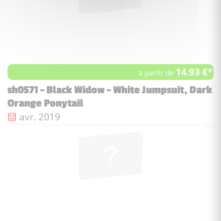
14.93 €*
à partir de
sh0571 - Black Widow - White Jumpsuit, Dark
Orange Ponytail
Date de sortie :
avr. 2019