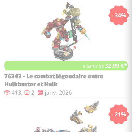
- 34%
32.99 €*
à partir de
76343 - Le combat légendaire entre
Hulkbuster et Hulk
Nombre de pièces :
Nombre de figurines :
Date de sortie :
413,
2,
janv. 2026
- 21%