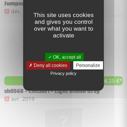
Jumpsuit
Date de sortie :
déc. 2019
This site uses cookies
and gives you control
over what you want to
activate
OK, accept all
Deny all cookies
Personalize
Privacy policy
4.25 €*
à partir de
sh0568 - Chitauri - Light Bluish Gray
Date de sortie :
avr. 2019