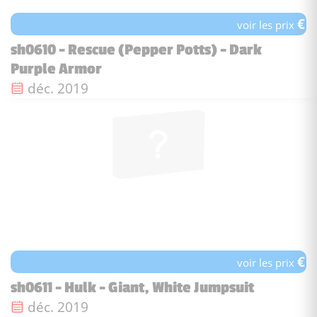
€
voir les prix
sh0610 - Rescue (Pepper Potts) - Dark
Purple Armor
Date de sortie :
déc. 2019
€
voir les prix
sh0611 - Hulk - Giant, White Jumpsuit
Date de sortie :
déc. 2019