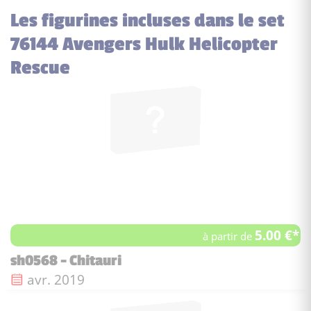
Les figurines incluses dans le set
76144 Avengers Hulk Helicopter
Rescue
5.00 €*
à partir de
sh0568 - Chitauri
Date de sortie :
avr. 2019