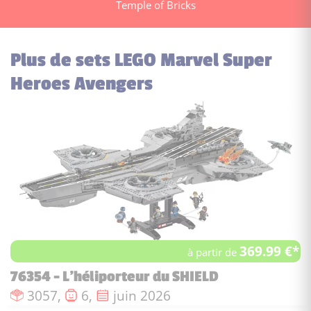
Temple of Bricks
Plus de sets LEGO Marvel Super
Heroes Avengers
369.99 €*
à partir de
76354 - L'héliporteur du SHIELD
Nombre de pièces :
Nombre de figurines :
Date de sortie :
3057,
6,
juin 2026