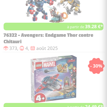
39.28 €*
à partir de
76322 - Avengers: Endgame Thor contre
Chitauri
Nombre de pièces :
Nombre de figurines :
Date de sortie :
373,
4,
août 2025
- 30%
24.49 €*