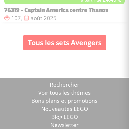
à partir de
76319 - Captain America contre Thanos
Nombre de pièces :
Date de sortie :
107,
août 2025
Tous les sets Avengers
Rechercher
Voir tous les thèmes
Bons plans et promotions
Nouveautés LEGO
Blog LEGO
Newsletter