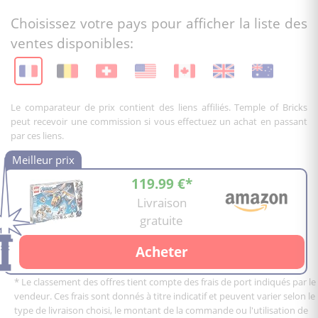
Choisissez votre pays pour afficher la liste des
ventes disponibles:
Le comparateur de prix contient des liens affiliés. Temple of Bricks
peut recevoir une commission si vous effectuez un achat en passant
par ces liens.
119.99 €*
Livraison
gratuite
Acheter
* Le classement des offres tient compte des frais de port indiqués par le
vendeur. Ces frais sont donnés à titre indicatif et peuvent varier selon le
type de livraison choisi, le montant de la commande ou l'utilisation de