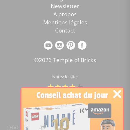
Newsletter
A propos
Mentions légales
Contact
©2026 Temple of Bricks
Notez le site:
Comparateur de prix Lego
4.2
/5 -
15454
notes
LEGO, le logo LEGO, la figurine LEGO et les configurations