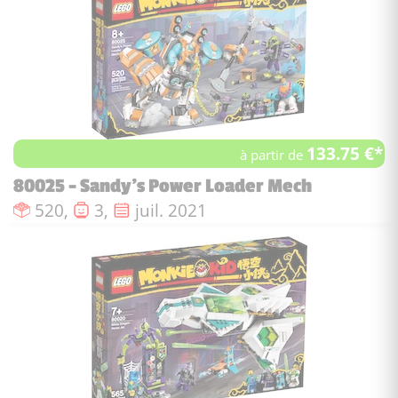
133.75 €*
à partir de
80025 - Sandy's Power Loader Mech
Nombre de pièces :
Nombre de figurines :
Date de sortie :
520,
3,
juil. 2021