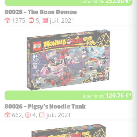
252.90 €*
à partir de
80028 - The Bone Demon
Nombre de pièces :
Nombre de figurines :
Date de sortie :
1375,
5,
juil. 2021
120.76 €*
à partir de
80026 - Pigsy's Noodle Tank
Nombre de pièces :
Nombre de figurines :
Date de sortie :
662,
4,
juil. 2021