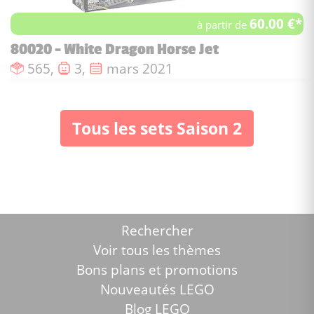
60.00 €*
à partir de
80020 - White Dragon Horse Jet
Nombre de pièces :
Nombre de figurines :
Date de sortie :
565,
3,
mars 2021
Tous les sets Saison 2
Rechercher
Voir tous les thèmes
Bons plans et promotions
Nouveautés LEGO
Blog LEGO