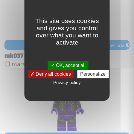
This site uses cookies
and gives you control
over what you want to
activate
€
voir les prix
mk037 - Rui
Date de sortie :
mars 2021
OK, accept all
Deny all cookies
Personalize
Privacy policy