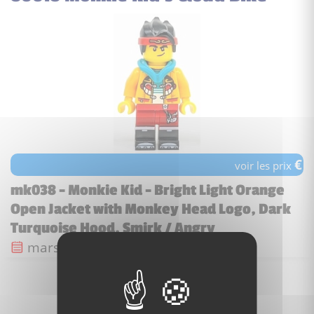
€
voir les prix
mk038 - Monkie Kid - Bright Light Orange
Open Jacket with Monkey Head Logo, Dark
Turquoise Hood, Smirk / Angry
Date de sortie :
mars 2021