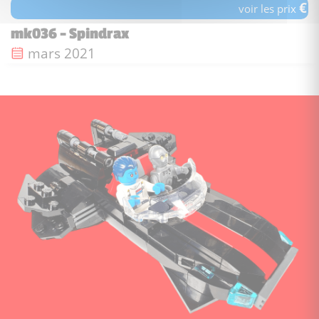
€
voir les prix
mk036 - Spindrax
Date de sortie :
mars 2021