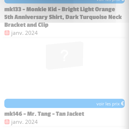
mk133 - Monkie Kid - Bright Light Orange
5th Anniversary Shirt, Dark Turquoise Neck
Bracket and Clip
Date de sortie :
janv. 2024
€
voir les prix
mk146 - Mr. Tang - Tan Jacket
Date de sortie :
janv. 2024