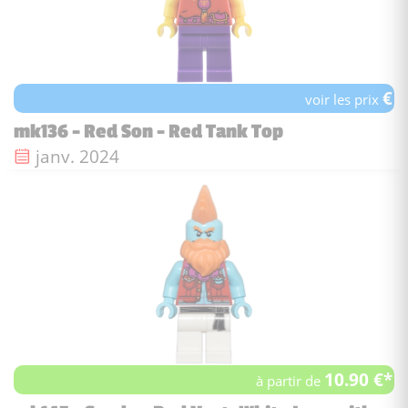
€
voir les prix
mk136 - Red Son - Red Tank Top
Date de sortie :
janv. 2024
10.90 €*
à partir de