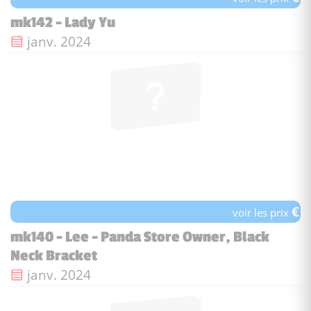
mk142 - Lady Yu
Date de sortie :
janv. 2024
€
voir les prix
mk140 - Lee - Panda Store Owner, Black
Neck Bracket
Date de sortie :
janv. 2024