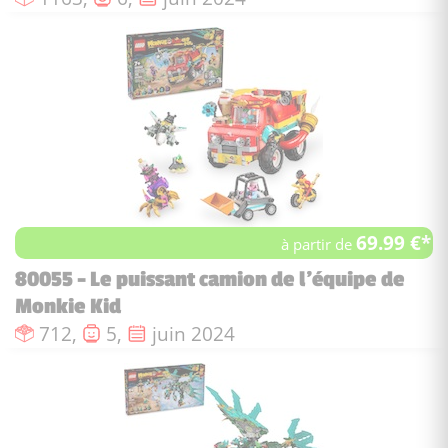
69.99 €*
à partir de
80055 - Le puissant camion de l'équipe de
Monkie Kid
Nombre de pièces :
Nombre de figurines :
Date de sortie :
712,
5,
juin 2024