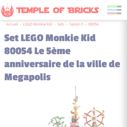
Accueil
›
LEGO Monkie Kid
›
Sets
›
Saison 5
›
80054
Set LEGO Monkie Kid
80054 Le 5ème
anniversaire de la ville de
Megapolis