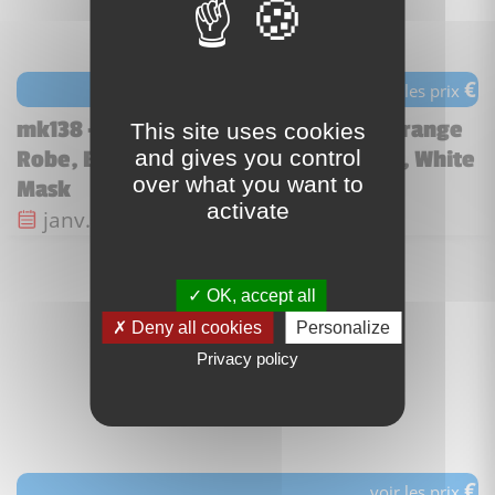
€
voir les prix
mk138 - Monkey King - Bright Light Orange
This site uses cookies
and gives you control
Robe, Black Animal Stripes, Red Sash, White
over what you want to
Mask
activate
Date de sortie :
janv. 2024
OK, accept all
Deny all cookies
Personalize
Privacy policy
€
voir les prix