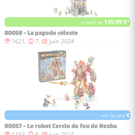
139.99 €*
à partir de
80058 - La pagode céleste
Nombre de pièces :
Nombre de figurines :
Date de sortie :
1621,
7,
juin 2024
€
voir les prix
80057 - Le robot Cercle de feu de Nezha
Nombre de pièces :
Nombre de figurines :
Date de sortie :
1163,
6,
juin 2024