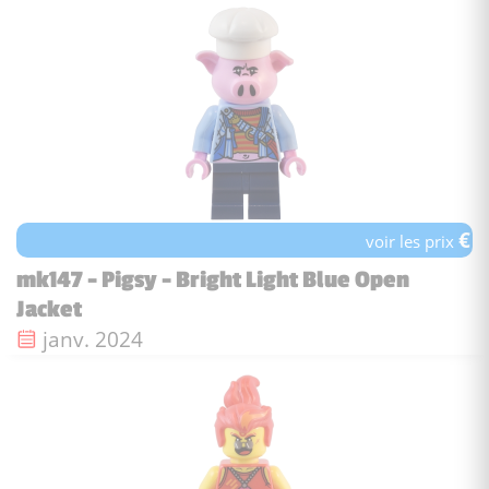
€
voir les prix
mk147 - Pigsy - Bright Light Blue Open
Jacket
Date de sortie :
janv. 2024