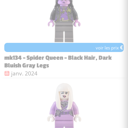
€
voir les prix
mk134 - Spider Queen - Black Hair, Dark
Bluish Gray Legs
Date de sortie :
janv. 2024