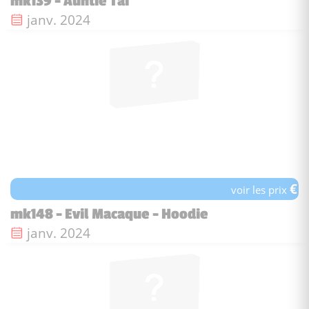
mk139 - Auntie Tai
Date de sortie :
janv. 2024
€
voir les prix
mk148 - Evil Macaque - Hoodie
Date de sortie :
janv. 2024