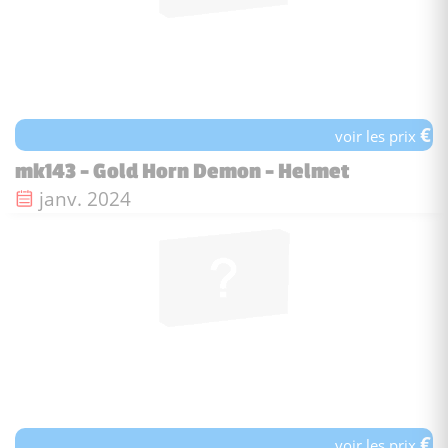
€
voir les prix
mk143 - Gold Horn Demon - Helmet
Date de sortie :
janv. 2024
€
voir les prix