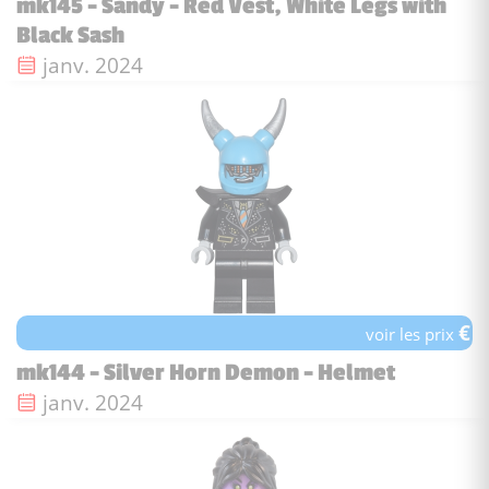
mk145 - Sandy - Red Vest, White Legs with
Black Sash
Date de sortie :
janv. 2024
€
voir les prix
mk144 - Silver Horn Demon - Helmet
Date de sortie :
janv. 2024