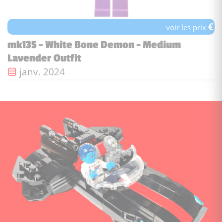
€
voir les prix
mk135 - White Bone Demon - Medium
Lavender Outfit
Date de sortie :
janv. 2024