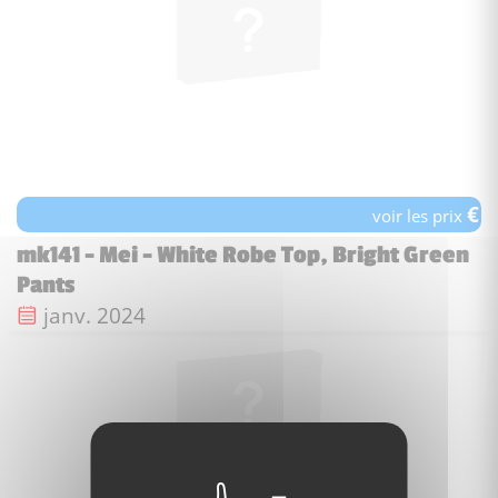
€
voir les prix
mk141 - Mei - White Robe Top, Bright Green
Pants
Date de sortie :
janv. 2024