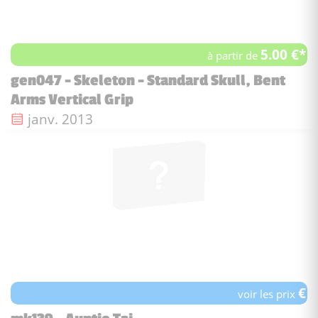
5.00 €*
à partir de
gen047 - Skeleton - Standard Skull, Bent
Arms Vertical Grip
Date de sortie :
janv. 2013
€
voir les prix