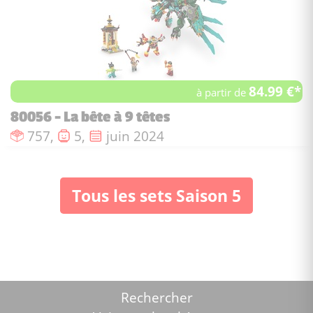
84.99 €*
à partir de
80056 - La bête à 9 têtes
Nombre de pièces :
Nombre de figurines :
Date de sortie :
757,
5,
juin 2024
Tous les sets Saison 5
Rechercher