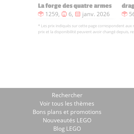
La forge des quatre armes
drag
Nombre de pièces :
Nombre de figurines :
Date de sortie :
N
1259,
6,
janv. 2026
5
* Les prix indiqués sur cette page correspondent aux me
prix et la disponibilité peuvent avoir changé depuis, r
Rechercher
Voir tous les thèmes
Bons plans et promotions
Nouveautés LEGO
Blog LEGO