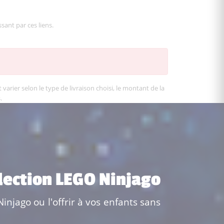
sant par ces liens.
varier selon le type de livraison choisi, le montant de la
.
llection LEGO Ninjago
injago ou l'offrir à vos enfants sans