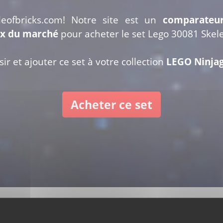
leofbricks.com! Notre site est un
comparateu
ix du marché
pour acheter le set Lego 30081 Skel
ir et ajouter ce set à votre collection
LEGO Ninjag
Acheter ce set
30081