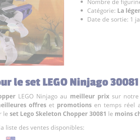
Nombre de figurin
Catégorie:
La lége
Date de sortie: 1 j
our le set LEGO Ninjago 3008
opper
LEGO Ninjago au
meilleur prix
sur notr
eilleures offres
et
promotions
en temps réel 
r le
set Lego Skeleton Chopper 30081
le
moins c
la liste des ventes disponibles: