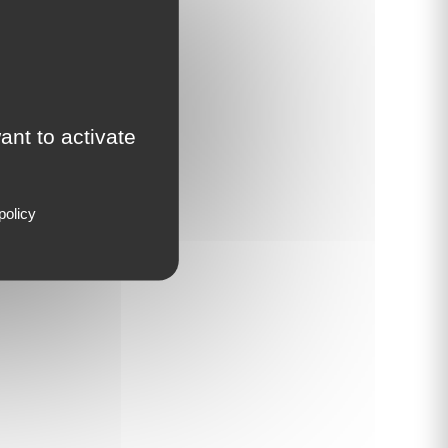
 Chopper
ant to activate
policy