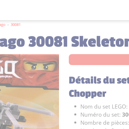
jago
›
30081
jago 30081 Skeleto
Détails du se
Chopper
Nom du set LEGO:
Numéro du set:
30
Nombre de pièces