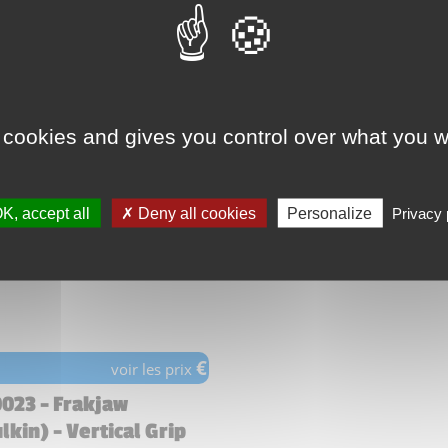
es dans le set 30081 Skeleton
 cookies and gives you control over what you w
K, accept all
Deny all cookies
Personalize
Privacy 
€
voir les prix
023 - Frakjaw
lkin) - Vertical Grip