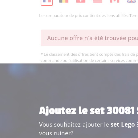
Le comparateur de prix contient des liens affiliés. Te
Aucune offre n'a été trouvée pou
* Le classement des offres tient compte des frais de po
commande ou l'utilisation de certains services comm
Ajoutez le set 30081
Vous souhaitez ajouter le
set Lego
vous ruiner?