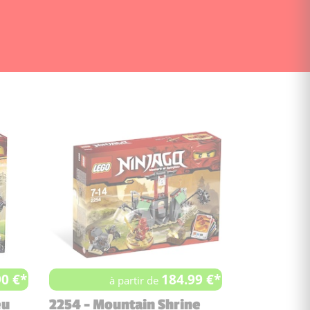
90 €*
184.99 €*
à partir de
eu
2254 - Mountain Shrine