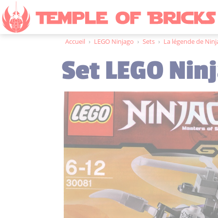
Accueil
›
LEGO Ninjago
›
Sets
›
La légende de Nin
Set LEGO Nin