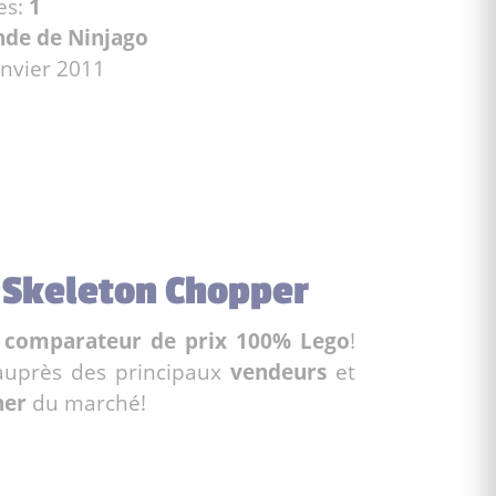
es:
1
nde de Ninjago
anvier 2011
1 Skeleton Chopper
e
comparateur de prix 100% Lego
!
auprès des principaux
vendeurs
et
her
du marché!