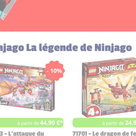
injago La légende de Ninjago
- 10%
44.90 €*
24.
à partir de
à partir de
3 - L'attaque du
71701 - Le dragon de f