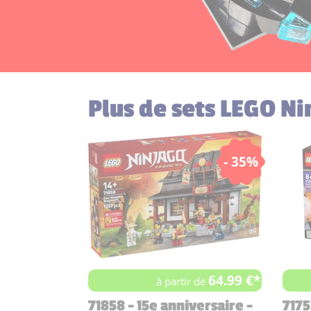
Plus de sets LEGO N
- 35%
64.99 €*
à partir de
71858 - 15e anniversaire -
7175