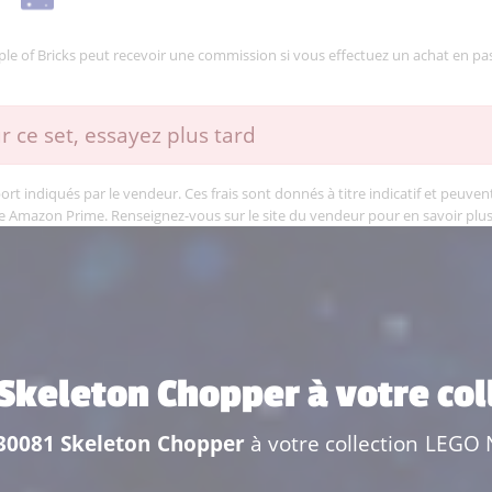
mple of Bricks peut recevoir une commission si vous effectuez un achat en pas
r ce set, essayez plus tard
rt indiqués par le vendeur. Ces frais sont donnés à titre indicatif et peuvent 
e Amazon Prime. Renseignez-vous sur le site du vendeur pour en savoir plus
 Skeleton Chopper à votre co
 30081 Skeleton Chopper
à votre collection LEGO N