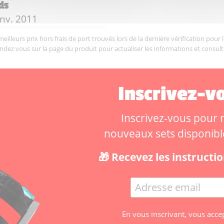
ds
te de sortie :
anv. 2011
illeurs prix hors frais de port trouvés lors de la dernière vérification pour 
endez vous sur la page du produit pour actualiser les informations et consult
Inscrivez-vo
Inscrivez-vous pour ne
nouveaux sets disponibles
🎁 Recevez les instruct
En vous inscrivant, vous acce