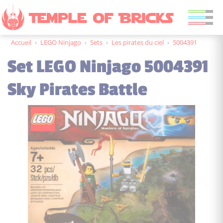
Accueil
›
LEGO Ninjago
›
Sets
›
Les pirates du ciel
›
5004391
Set LEGO Ninjago 5004391
Sky Pirates Battle