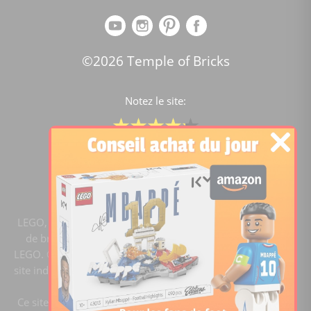
©2026 Temple of Bricks
Notez le site:
Comparateur de prix Lego
4.2
/5 -
15451
notes
LEGO, le logo LEGO, la figurine LEGO et les configurations
de briques sont des marques commerciales du groupe
LEGO. ©2020 The LEGO Group. Templeofbricks.com est un
site indépendant du groupe LEGO, il n'est pas sponsorisé ni
validé par LEGO.
Ce site est membre du programme Ebay Partner Network.