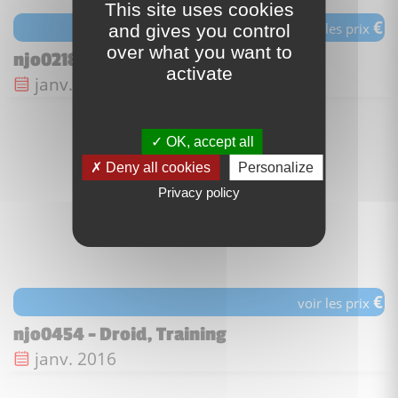
This site uses cookies
€
voir les prix
and gives you control
over what you want to
njo0218 - Cyren - Dark Green Outfit
activate
Date de sortie :
janv. 2016
OK, accept all
Deny all cookies
Personalize
Privacy policy
€
voir les prix
njo0454 - Droid, Training
Date de sortie :
janv. 2016