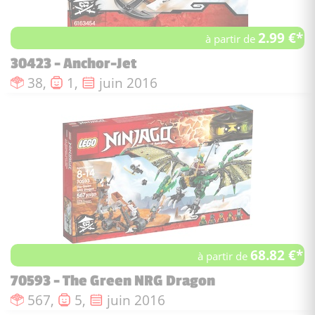
2.99 €*
à partir de
30423 - Anchor-Jet
Nombre de pièces :
Nombre de figurines :
Date de sortie :
38,
1,
juin 2016
68.82 €*
à partir de
70593 - The Green NRG Dragon
Nombre de pièces :
Nombre de figurines :
Date de sortie :
567,
5,
juin 2016