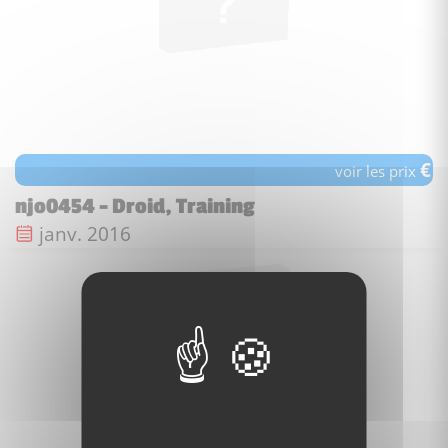
€
voir les prix
njo0454 - Droid, Training
Date de sortie :
janv. 2016