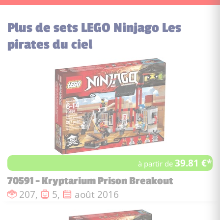
Plus de sets LEGO Ninjago Les
pirates du ciel
39.81 €*
à partir de
70591 - Kryptarium Prison Breakout
Nombre de pièces :
Nombre de figurines :
Date de sortie :
207,
5,
août 2016