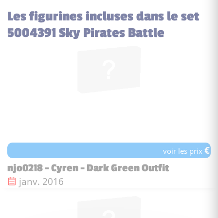
Les figurines incluses dans le set
5004391 Sky Pirates Battle
€
voir les prix
njo0218 - Cyren - Dark Green Outfit
Date de sortie :
janv. 2016