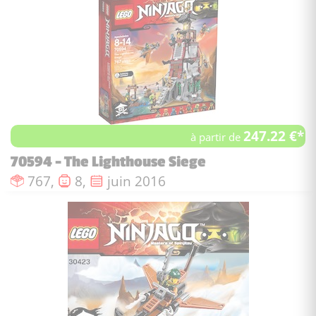
247.22 €*
à partir de
70594 - The Lighthouse Siege
Nombre de pièces :
Nombre de figurines :
Date de sortie :
767,
8,
juin 2016