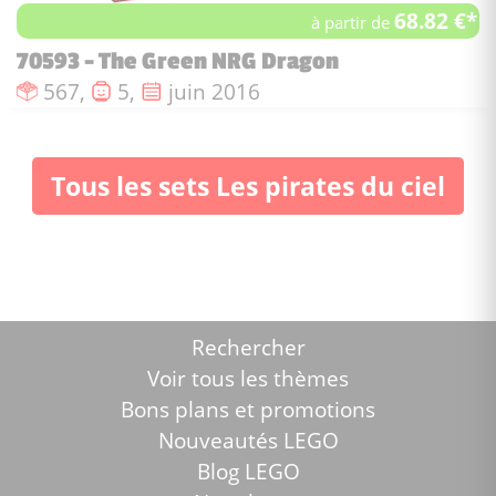
68.82 €*
à partir de
70593 - The Green NRG Dragon
Nombre de pièces :
Nombre de figurines :
Date de sortie :
567,
5,
juin 2016
Tous les sets Les pirates du ciel
Rechercher
Voir tous les thèmes
Bons plans et promotions
Nouveautés LEGO
Blog LEGO