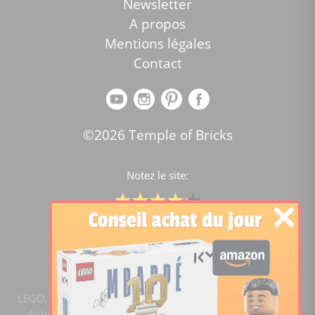
Newsletter
A propos
Mentions légales
Contact
©2026 Temple of Bricks
Notez le site:
Comparateur de prix Lego
4.2
/5 -
15446
notes
LEGO, le logo LEGO, la figurine LEGO et les configurations
de briques sont des marques commerciales du groupe