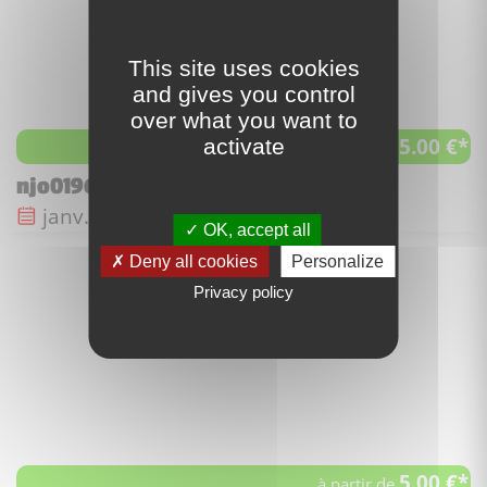
This site uses cookies
and gives you control
over what you want to
5.00 €*
activate
à partir de
njo0196 - Bucko
Date de sortie :
janv. 2016
OK, accept all
Deny all cookies
Personalize
Privacy policy
5.00 €*
à partir de