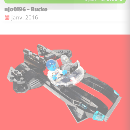
njo0196 - Bucko
Date de sortie :
janv. 2016