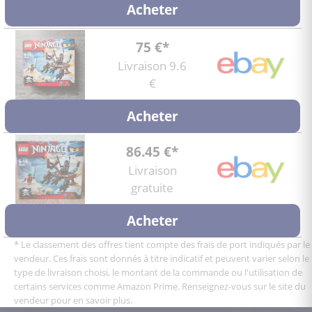
Acheter
75 €*
Livraison 9.6
€
Acheter
86.45 €*
Livraison
gratuite
Acheter
* Le classement des offres tient compte des frais de port indiqués par le
vendeur. Ces frais sont donnés à titre indicatif et peuvent varier selon le
type de livraison choisi, le montant de la commande ou l'utilisation de
certains services comme Amazon Prime. Renseignez-vous sur le site du
vendeur pour en savoir plus.