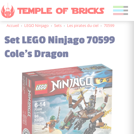
Accueil
›
LEGO Ninjago
›
Sets
›
Les pirates du ciel
›
70599
Set LEGO Ninjago 70599
Cole's Dragon