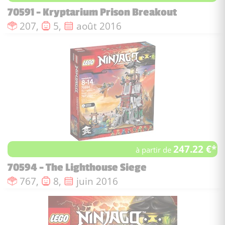
70591 - Kryptarium Prison Breakout
Nombre de pièces :
Nombre de figurines :
Date de sortie :
207,
5,
août 2016
247.22 €*
à partir de
70594 - The Lighthouse Siege
Nombre de pièces :
Nombre de figurines :
Date de sortie :
767,
8,
juin 2016