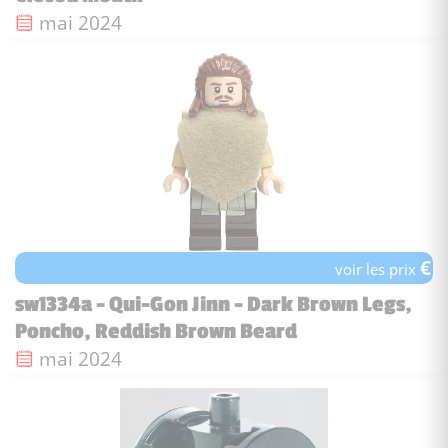
Date de sortie :
mai 2024
€
voir les prix
sw1334a - Qui-Gon Jinn - Dark Brown Legs,
Poncho, Reddish Brown Beard
Date de sortie :
mai 2024