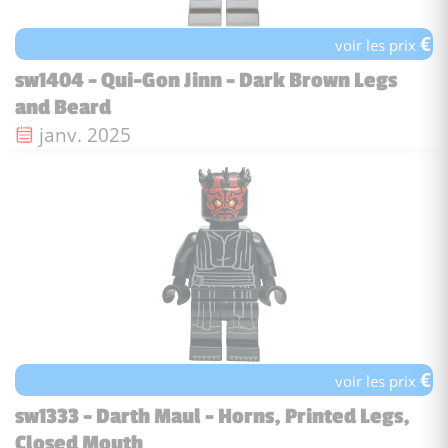
€
voir les prix
sw1404 - Qui-Gon Jinn - Dark Brown Legs
and Beard
Date de sortie :
janv. 2025
€
voir les prix
sw1333 - Darth Maul - Horns, Printed Legs,
Closed Mouth