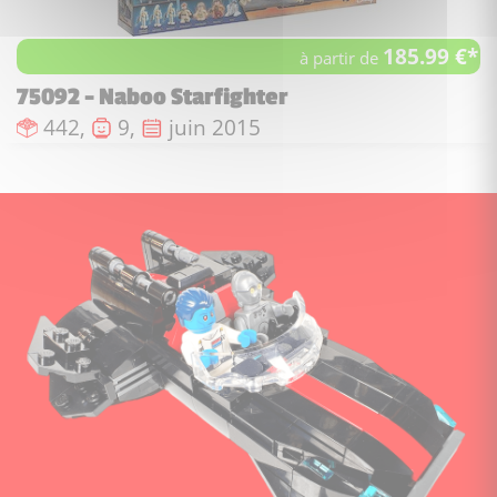
185.99 €*
à partir de
75092 - Naboo Starfighter
Nombre de pièces :
Nombre de figurines :
Date de sortie :
442,
9,
juin 2015