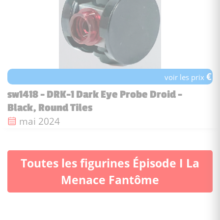
€
voir les prix
sw1418 - DRK-1 Dark Eye Probe Droid -
Black, Round Tiles
Date de sortie :
mai 2024
Toutes les figurines Épisode I La
Menace Fantôme