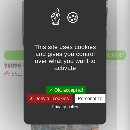
This site uses cookies
and gives you control
224.99 €*
à partir de
over what you want to
75096 - Sith Infiltrator
activate
Nombre de pièces :
Nombre de figurines :
Date de sortie :
662,
8,
août 2015
OK, accept all
Deny all cookies
Personalize
Privacy policy