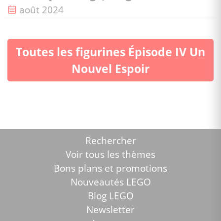
Date de sortie :
août 2024
Toutes les figurines Épisode IV Un
Nouvel Espoir
Rechercher
Voir tous les thèmes
Bons plans et promotions
Nouveautés LEGO
Blog LEGO
Newsletter