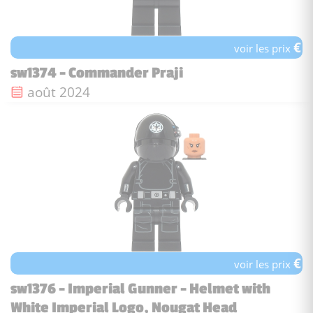
€
voir les prix
sw1374 - Commander Praji
Date de sortie :
août 2024
€
voir les prix
sw1376 - Imperial Gunner - Helmet with
White Imperial Logo, Nougat Head