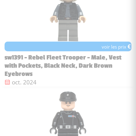
€
voir les prix
sw1391 - Rebel Fleet Trooper - Male, Vest
with Pockets, Black Neck, Dark Brown
Eyebrows
Date de sortie :
oct. 2024