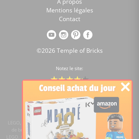
A propos
Mentions légales
Contact
©2026 Temple of Bricks
Notez le site:
Comparateur de prix Lego
4.2
/5 -
15446
notes
LEGO, le logo LEGO, la figurine LEGO et les configurations
de briques sont des marques commerciales du groupe
LEGO. ©2020 The LEGO Group. Templeofbricks.com est un