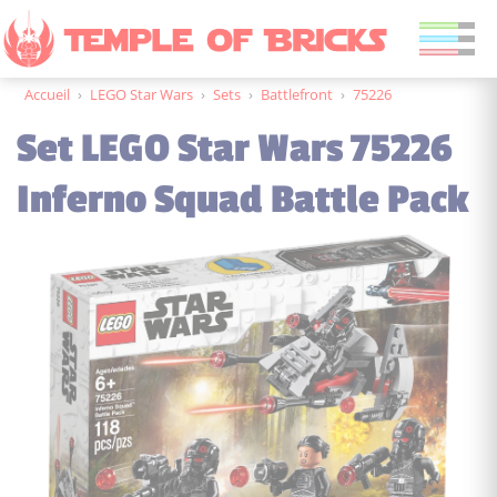
Accueil
›
LEGO Star Wars
›
Sets
›
Battlefront
›
75226
Set LEGO Star Wars 75226
Inferno Squad Battle Pack