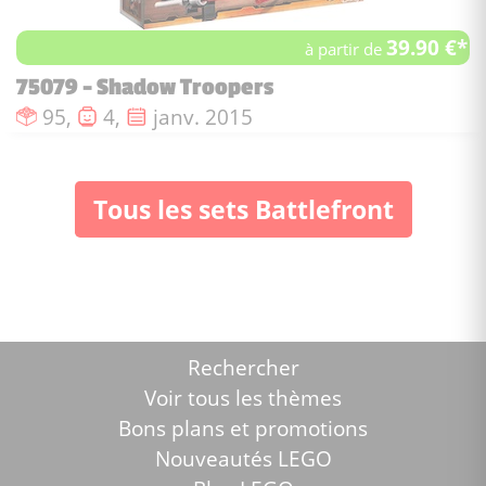
39.90 €*
à partir de
75079 - Shadow Troopers
Nombre de pièces :
Nombre de figurines :
Date de sortie :
95,
4,
janv. 2015
Tous les sets Battlefront
Rechercher
Voir tous les thèmes
Bons plans et promotions
Nouveautés LEGO