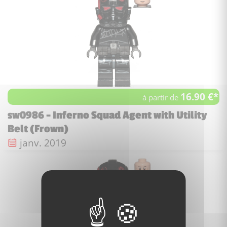
16.90 €*
à partir de
sw0986 - Inferno Squad Agent with Utility
Belt (Frown)
Date de sortie :
janv. 2019