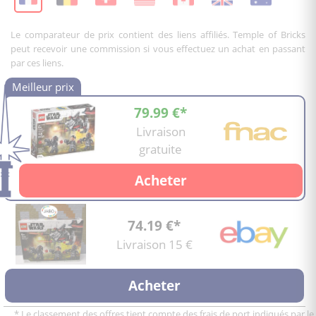
Le comparateur de prix contient des liens affiliés. Temple of Bricks
peut recevoir une commission si vous effectuez un achat en passant
par ces liens.
79.99 €*
Livraison
gratuite
Acheter
74.19 €*
Livraison 15 €
Acheter
* Le classement des offres tient compte des frais de port indiqués par le