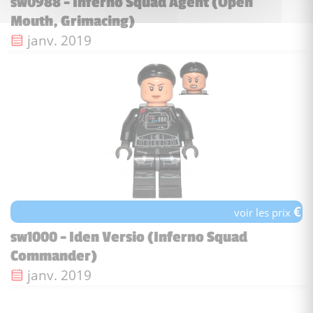
sw0988 - Inferno Squad Agent (Open
Mouth, Grimacing)
Date de sortie :
janv. 2019
€
voir les prix
sw1000 - Iden Versio (Inferno Squad
Commander)
Date de sortie :
janv. 2019