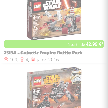
42.99 €*
à partir de
75134 - Galactic Empire Battle Pack
Nombre de pièces :
Nombre de figurines :
Date de sortie :
109,
4,
janv. 2016