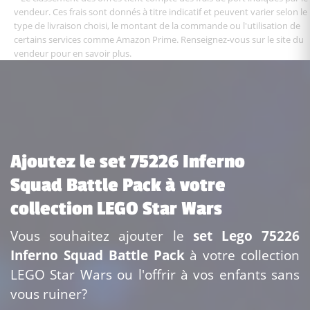
vendeur. Ces frais sont donnés à titre indicatif et peuvent varier selon le
type de livraison choisi, le montant de la commande ou l'utilisation de
certains services comme Amazon Prime. Renseignez-vous sur le site du
vendeur pour en savoir plus.
Ajoutez le set 75226 Inferno
Squad Battle Pack à votre
collection LEGO Star Wars
Vous souhaitez ajouter le
set Lego 75226
Inferno Squad Battle Pack
à votre collection
LEGO Star Wars ou l'offrir à vos enfants sans
vous ruiner?