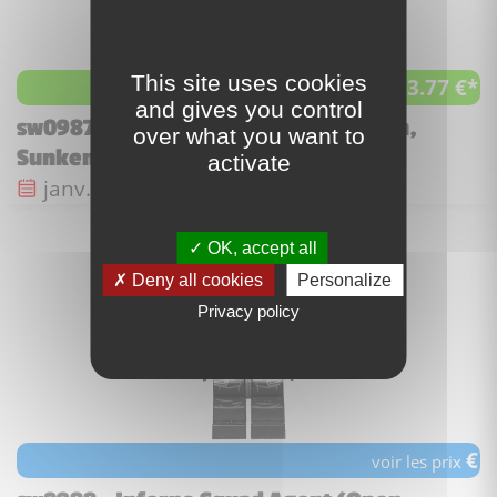
This site uses cookies
13.77 €*
à partir de
and gives you control
sw0987 - Inferno Squad Agent (Frown,
over what you want to
Sunken Eyes)
activate
Date de sortie :
janv. 2019
OK, accept all
Deny all cookies
Personalize
Privacy policy
€
voir les prix