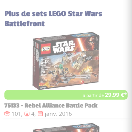
Plus de sets LEGO Star Wars
Battlefront
29.99 €*
à partir de
75133 - Rebel Alliance Battle Pack
Nombre de pièces :
Nombre de figurines :
Date de sortie :
101,
4,
janv. 2016