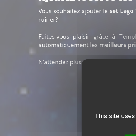
Vous souhaitez ajouter le
set Lego
ruiner?
Faites-vous plaisir grâce à Temp
automatiquement les
meilleurs pr
N'attendez plus pour vous faire plais
This site uses