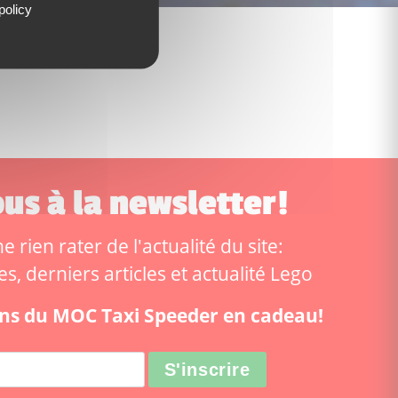
policy
us à la newsletter!
 rien rater de l'actualité du site:
, derniers articles et actualité Lego
ions du MOC Taxi Speeder en cadeau!