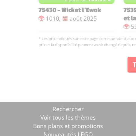
75430 - Wicket l'Ewok
7539
Nombre de pièces :
Date de sortie :
1010,
août 2025
et l
N
5
* Les prix indiqués sur cette page correspondent aux me
prix et la disponibilité peuvent avoir changé depuis, r
Rechercher
Voir tous les thèmes
Bons plans et promotions
Nouveautés LEGO