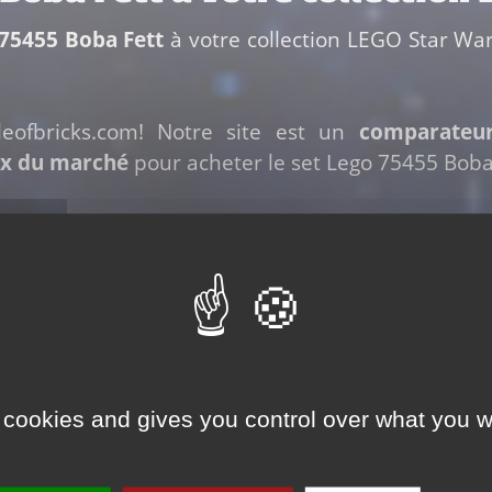
 75455 Boba Fett
à votre collection LEGO Star Wars
leofbricks.com! Notre site est un
comparateu
ix du marché
pour acheter le set Lego 75455 Boba 
ir et ajouter ce set à votre collection
LEGO Star W
Acheter ce set
 cookies and gives you control over what you w