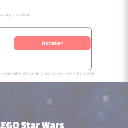
sant par ces liens.
Acheter
varier selon le type de livraison choisi, le montant de la
.
 LEGO Star Wars