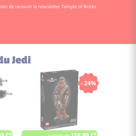
ptez de recevoir la newsletter Temple of Bricks
du Jedi
- 24%
99 €*
158.99 €*
à partir de