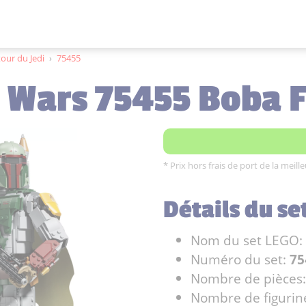
our du Jedi
›
75455
r Wars 75455 Boba F
* Prix hors frais de port de la meil
Détails du se
Nom du set LEGO:
Numéro du set:
75
Nombre de pièces
Nombre de figurin