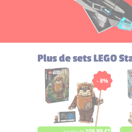
Plus de sets LEGO St
- 8%
109.99 €*
à partir de