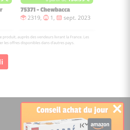
r
75371 - Chewbacca
:
Nombre de pièces :
Nombre de figurines :
Date de sortie :
2319,
1,
sept. 2023
le produit, auprès des vendeurs livrant la France. Les
er les offres disponibles dans d’autres pays.
i
©2026 Temple of Bricks
Notez le site: