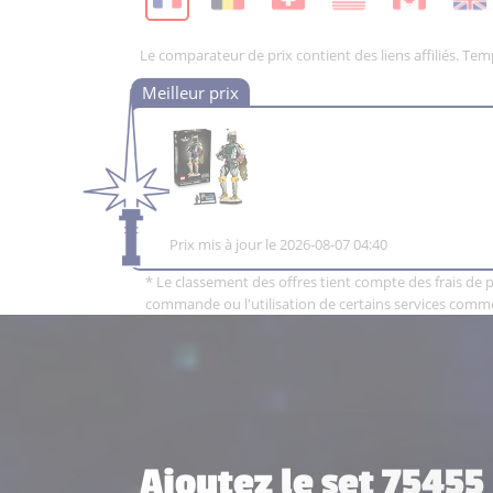
Le comparateur de prix contient des liens affiliés. Te
Prix mis à jour le 2026-08-07 04:40
* Le classement des offres tient compte des frais de po
commande ou l'utilisation de certains services comm
Ajoutez le set 75455