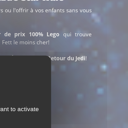
 ou l'offrir à vos enfants sans vous
r de prix 100% Lego
qui trouve
Fett le moins cher!
ars Épisode VI Le Retour du Jedi
!
ant to activate