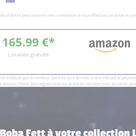
mple of Bricks peut recevoir une commission si vous effectuez un achat en pas
165.99 €*
Livraison gratuite
rt indiqués par le vendeur. Ces frais sont donnés à titre indicatif et peuvent 
e Amazon Prime. Renseignez-vous sur le site du vendeur pour en savoir plus
 Boba Fett à votre collection