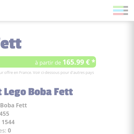
ett
165.99 € *
à partir de
leur offre en France. Voir ci-dessous pour d'autres pays
t Lego Boba Fett
Boba Fett
455
:
1544
es:
0