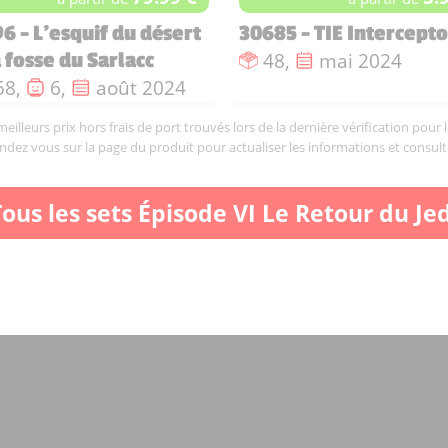
6 - L'esquif du désert
30685 - TIE Intercepto
Nombre de pièces :
Date de sortie 
48,
mai 2024
a fosse du Sarlacc
ombre de pièces :
Nombre de figurines :
Date de sortie :
58,
6,
août 2024
illeurs prix hors frais de port trouvés lors de la dernière vérification pour 
endez vous sur la page du produit pour actualiser les informations et consult
Tous les sets Épisode VI Le Retour du Jed