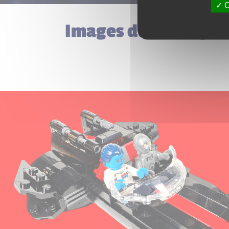
O
Images du set Lego 