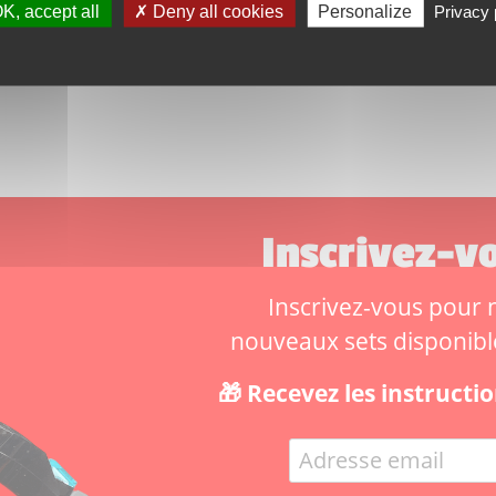
K, accept all
Deny all cookies
Personalize
Privacy 
75455
Inscrivez-vo
Inscrivez-vous pour ne
nouveaux sets disponibles
🎁 Recevez les instruct