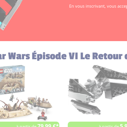
En vous inscrivant, vous acce
ar Wars Épisode VI Le Retour 
79.99 €*
5.
à partir de
à partir de