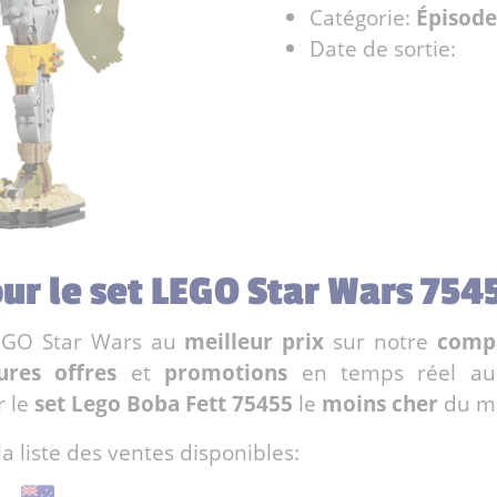
Catégorie:
Épisode
Date de sortie:
our le set LEGO Star Wars 754
GO Star Wars au
meilleur prix
sur notre
compa
ures offres
et
promotions
en temps réel au
r le
set Lego Boba Fett 75455
le
moins cher
du m
la liste des ventes disponibles: