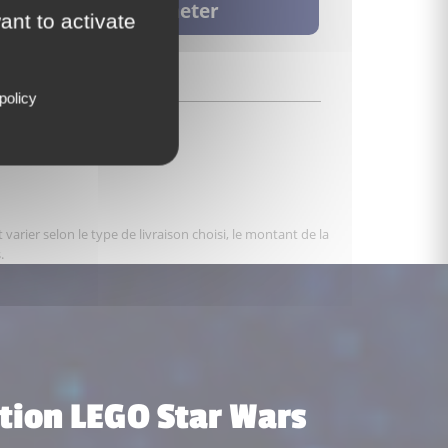
Acheter
ant to activate
policy
varier selon le type de livraison choisi, le montant de la
.
ction LEGO Star Wars