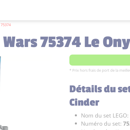
75374
r Wars 75374 Le Ony
* Prix hors frais de port de la meil
Détails du se
Cinder
Nom du set LEGO:
Numéro du set:
75