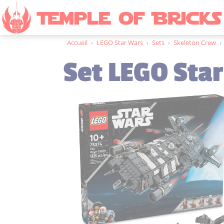
Accueil
›
LEGO Star Wars
›
Sets
›
Skeleton Crew
›
Set LEGO Sta