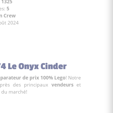
:
1325
es:
5
n Crew
août 2024
74 Le Onyx Cinder
parateur de prix 100% Lego
! Notre
près des principaux
vendeurs
et
du marché!