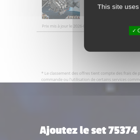
This site uses
Prix mis à jour le 2026-08-06 20:37
O
* Le classement des offres tient compte des frais de po
commande ou l'utilisation de certains services comm
Ajoutez le set 75374