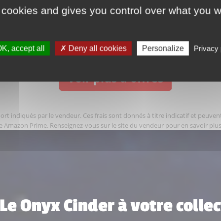
 cookies and gives you control over what you w
Livraison 25 €
K, accept all
Deny all cookies
Personalize
Privacy 
Voir plus d'offres
rt indiqués par le vendeur. Ces frais sont donnés à titre indicatif et peuvent 
e Amazon Prime. Renseignez-vous sur le site du vendeur pour en savoir plus
 Le Onyx Cinder à votre colle