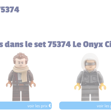
75374
es dans le set 75374 Le Onyx 
€
voir les prix
voir les