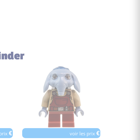
Cinder
€
€
 prix
voir les prix