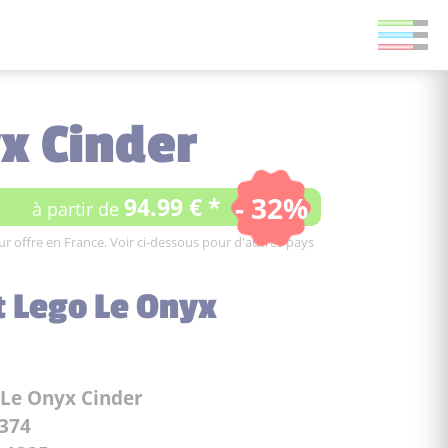
x Cinder
- 32%
94.99 € *
à partir de
leur offre en France. Voir ci-dessous pour d'autres pays
t Lego Le Onyx
Le Onyx Cinder
374