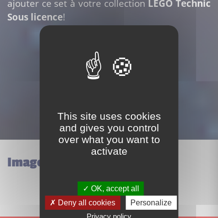
ajouter ce set à votre collection
LEGO Technic
Sous licence
!
Acheter ce set
This site uses cookies
and gives you control
over what you want to
activate
Images du set Lego 42206
OK, accept all
Deny all cookies
Personalize
Privacy policy