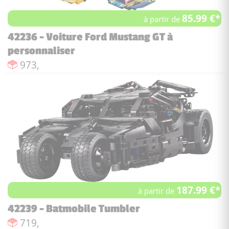
85.99 €*
à partir de
42236 - Voiture Ford Mustang GT à
personnaliser
Nombre de pièces :
973,
187.99 €*
à partir de
42239 - Batmobile Tumbler
Nombre de pièces :
719,