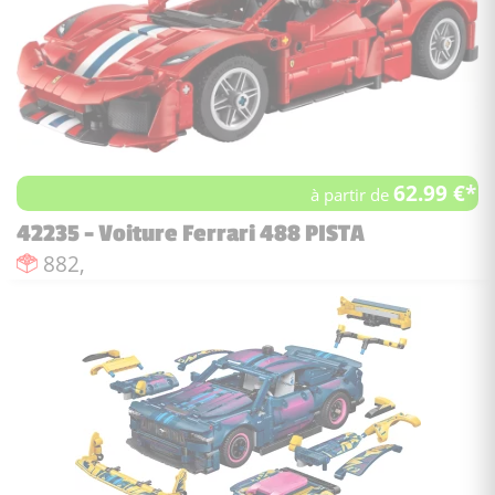
62.99 €*
à partir de
42235 - Voiture Ferrari 488 PISTA
Nombre de pièces :
882,