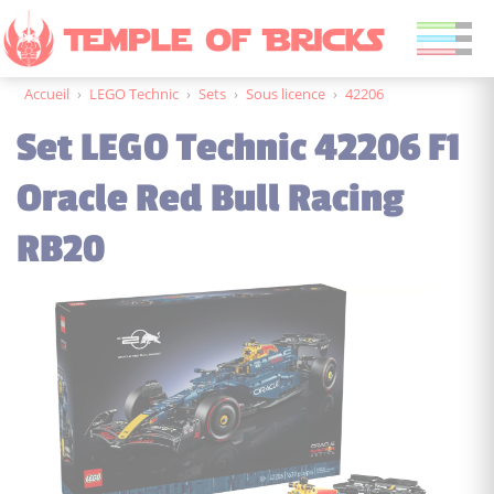
Accueil
›
LEGO Technic
›
Sets
›
Sous licence
›
42206
Set LEGO Technic 42206 F1
Oracle Red Bull Racing
RB20