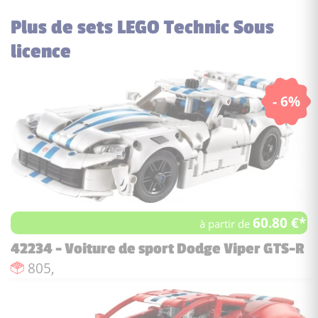
Plus de sets LEGO Technic Sous
licence
- 6%
60.80 €*
à partir de
42234 - Voiture de sport Dodge Viper GTS-R
Nombre de pièces :
805,