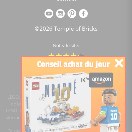
©2026 Temple of Bricks
Notez le site:
Comparateur de prix Lego
4.2
/5 -
15441
notes
LEGO, le logo LEGO, la figurine LEGO et les configurations
de briques sont des marques commerciales du groupe
LEGO. ©2020 The LEGO Group. Templeofbricks.com est un
site indépendant du groupe LEGO, il n'est pas sponsorisé ni
validé par LEGO.
Ce site est membre du programme Ebay Partner Network.