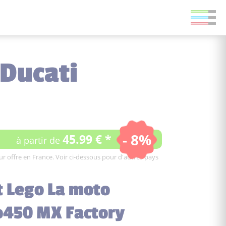
 Ducati
- 8%
45.99 € *
à partir de
leur offre en France. Voir ci-dessous pour d'autres pays
t Lego La moto
o450 MX Factory