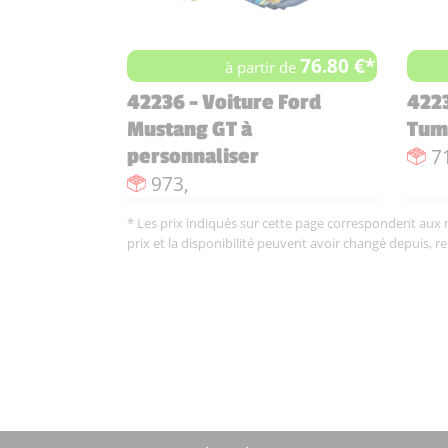
76.80 €*
à partir de
42236 - Voiture Ford
4223
Mustang GT à
Tum
N
7
personnaliser
Nombre de pièces :
973,
* Les prix indiqués sur cette page correspondent aux me
prix et la disponibilité peuvent avoir changé depuis, r