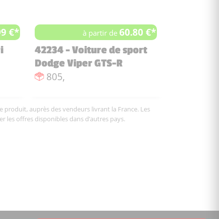
99 €*
60.80 €*
à partir de
i
42234 - Voiture de sport
Dodge Viper GTS-R
Nombre de pièces :
805,
le produit, auprès des vendeurs livrant la France. Les
er les offres disponibles dans d’autres pays.