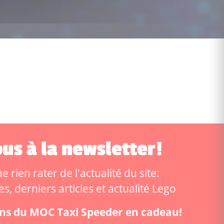
us à la newsletter!
 rien rater de l'actualité du site:
, derniers articles et actualité Lego
ions du MOC Taxi Speeder en cadeau!