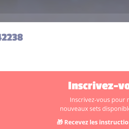
42238
Inscrivez-vo
Inscrivez-vous pour ne
nouveaux sets disponibles
🎁 Recevez les instruct