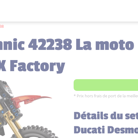
38
hnic 42238 La moto
 Factory
* Prix hors frais de port de la meil
Détails du se
Ducati Desm