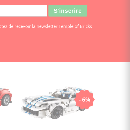
ptez de recevoir la newsletter Temple of Bricks
- 6%