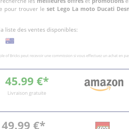
 recherche les
meilleures offres
et
promotions
e
e pour trouver le
set Lego La moto Ducati De
la liste des ventes disponibles:
mple of Bricks peut recevoir une commission si vous effectuez un achat en pas
45.99 €*
Livraison gratuite
49.99 €*