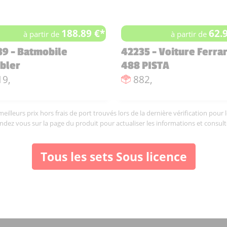
188.89 €*
62.
à partir de
à partir de
9 - Batmobile
42235 - Voiture Ferrar
bler
488 PISTA
ombre de pièces :
Nombre de pièces :
19,
882,
illeurs prix hors frais de port trouvés lors de la dernière vérification pour 
endez vous sur la page du produit pour actualiser les informations et consult
Tous les sets Sous licence