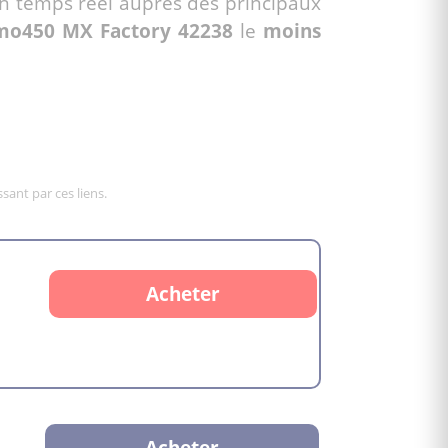
n temps réel auprès des principaux
smo450 MX Factory 42238
le
moins
sant par ces liens.
Acheter
Acheter