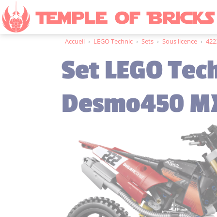
Accueil
›
LEGO Technic
›
Sets
›
Sous licence
›
422
Set LEGO Tec
Desmo450 MX