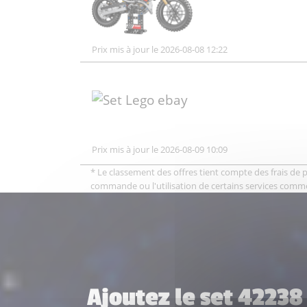
Prix mis à jour le 2026-08-08 12:22
Prix mis à jour le 2026-08-09 10:09
* Le classement des offres tient compte des frais de po
commande ou l'utilisation de certains services comm
Ajoutez le set 4223