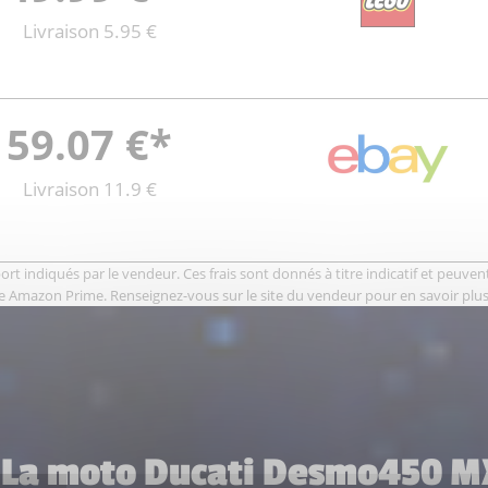
Livraison 5.95 €
59.07 €*
Livraison 11.9 €
rt indiqués par le vendeur. Ces frais sont donnés à titre indicatif et peuvent 
e Amazon Prime. Renseignez-vous sur le site du vendeur pour en savoir plus
8 La moto Ducati Desmo450 MX