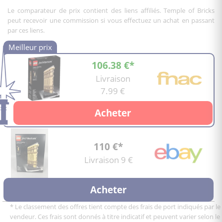
Le comparateur de prix contient des liens affiliés. Temple of Bricks
peut recevoir une commission si vous effectuez un achat en passant
par ces liens.
106.38 €*
Livraison
7.99 €
Acheter
110 €*
Livraison 9 €
Acheter
* Le classement des offres tient compte des frais de port indiqués par le
vendeur. Ces frais sont donnés à titre indicatif et peuvent varier selon le