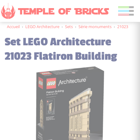
Accueil
›
LEGO Architecture
›
Sets
›
Série monuments
›
21023
Set LEGO Architecture
21023 Flatiron Building