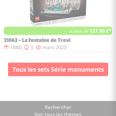
127.90 €*
à partir de
21062 - La fontaine de Trevi
Nombre de pièces :
Nombre de figurines :
Date de sortie :
1880,
3,
mars 2025
Tous les sets Série monuments
Rechercher
Voir tous les thèmes