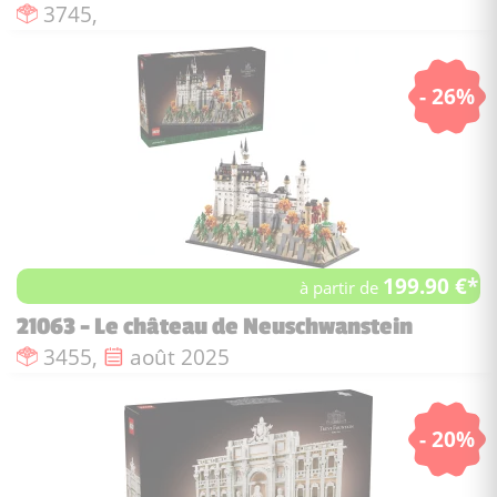
Nombre de pièces :
3745,
- 26%
199.90 €*
à partir de
21063 - Le château de Neuschwanstein
Nombre de pièces :
Date de sortie :
3455,
août 2025
- 20%