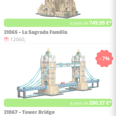
749.99 €*
à partir de
21065 - La Sagrada Família
Nombre de pièces :
12060,
- 7%
280.37 €*
à partir de
21067 - Tower Bridge