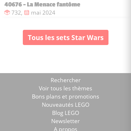
40676 - La Menace fantôme
Nombre de pièces :
Date de sortie :
732,
mai 2024
Tous les sets Star Wars
Rechercher
Voir tous les thèmes
Bons plans et promotions
Nouveautés LEGO
Blog LEGO
Newsletter
A propos