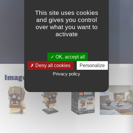
This site uses cookies
Acheter ce set
and gives you control
over what you want to
activate
OK, accept all
Deny all cookies
Personalize
Privacy policy
Images du set Lego 40615