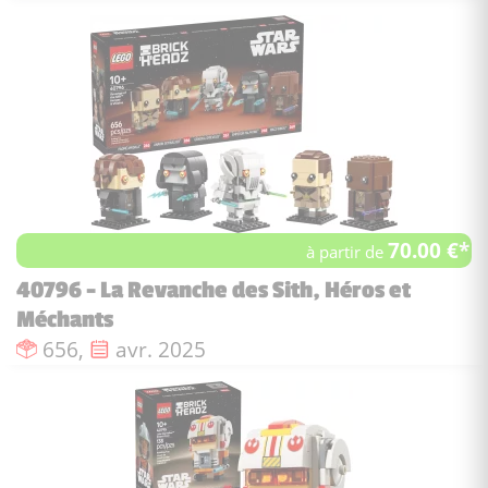
70.00 €*
à partir de
40796 - La Revanche des Sith, Héros et
Méchants
Nombre de pièces :
Date de sortie :
656,
avr. 2025