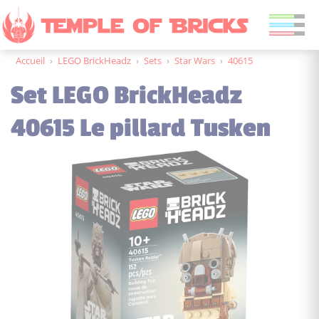
Accueil
›
LEGO BrickHeadz
›
Sets
›
Star Wars
›
40615
Set LEGO BrickHeadz
40615 Le pillard Tusken