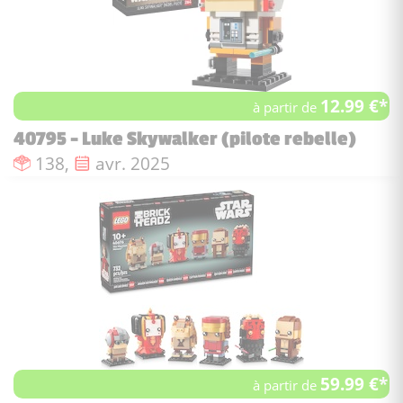
12.99 €*
à partir de
40795 - Luke Skywalker (pilote rebelle)
Nombre de pièces :
Date de sortie :
138,
avr. 2025
59.99 €*
à partir de