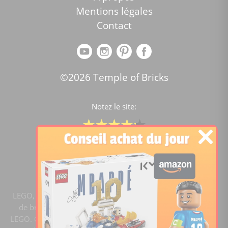
Mentions légales
Contact
©2026 Temple of Bricks
Notez le site:
Comparateur de prix Lego
4.2
/5 -
15451
notes
LEGO, le logo LEGO, la figurine LEGO et les configurations
de briques sont des marques commerciales du groupe
LEGO. ©2020 The LEGO Group. Templeofbricks.com est un