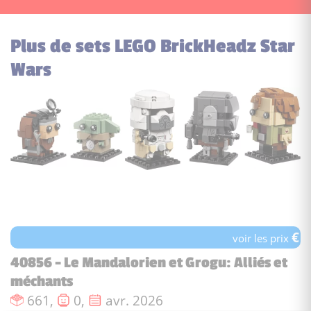
Plus de sets LEGO BrickHeadz Star
Wars
€
voir les prix
40856 - Le Mandalorien et Grogu: Alliés et
méchants
Nombre de pièces :
Nombre de figurines :
Date de sortie :
661,
0,
avr. 2026