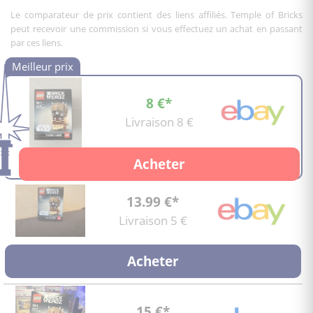
Le comparateur de prix contient des liens affiliés. Temple of Bricks
peut recevoir une commission si vous effectuez un achat en passant
par ces liens.
8 €*
Livraison 8 €
Acheter
13.99 €*
Livraison 5 €
Acheter
15 €*