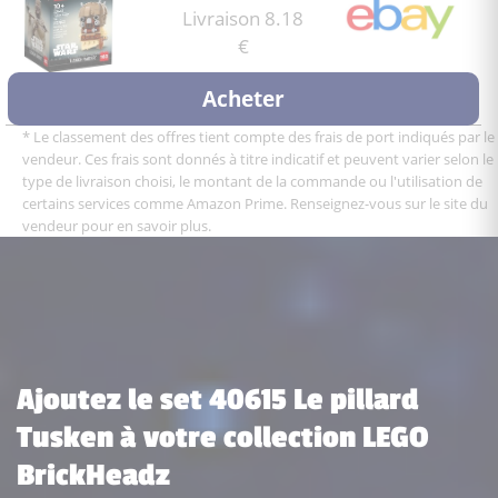
Livraison 8.18
€
Acheter
* Le classement des offres tient compte des frais de port indiqués par le
vendeur. Ces frais sont donnés à titre indicatif et peuvent varier selon le
type de livraison choisi, le montant de la commande ou l'utilisation de
certains services comme Amazon Prime. Renseignez-vous sur le site du
vendeur pour en savoir plus.
Ajoutez le set 40615 Le pillard
Tusken à votre collection LEGO
BrickHeadz