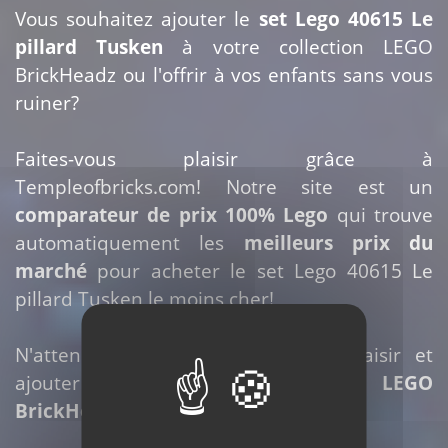
Vous souhaitez ajouter le
set Lego 40615 Le
pillard Tusken
à votre collection LEGO
BrickHeadz ou l'offrir à vos enfants sans vous
ruiner?
Faites-vous plaisir grâce à
Templeofbricks.com! Notre site est un
comparateur de prix 100% Lego
qui trouve
automatiquement les
meilleurs prix du
marché
pour acheter le set Lego 40615 Le
pillard Tusken le moins cher!
N'attendez plus pour vous faire plaisir et
ajouter ce set à votre collection
LEGO
BrickHeadz Star Wars
!