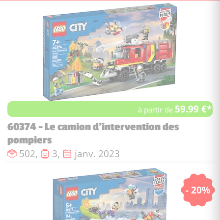
59.99 €*
à partir de
60374 - Le camion d’intervention des
pompiers
Nombre de pièces :
Nombre de figurines :
Date de sortie :
502,
3,
janv. 2023
- 20%