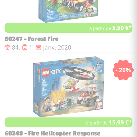
5.50 €*
à partir de
60247 - Forest Fire
Nombre de pièces :
Nombre de figurines :
Date de sortie :
84,
1,
janv. 2020
- 20%
15.99 €*
à partir de
60248 - Fire Helicopter Response