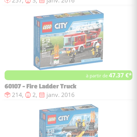
257,
3,
janv. 2016
47.37 €*
à partir de
60107 - Fire Ladder Truck
Nombre de pièces :
Nombre de figurines :
Date de sortie :
214,
2,
janv. 2016