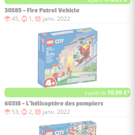
30585 - Fire Patrol Vehicle
Nombre de pièces :
Nombre de figurines :
Date de sortie :
45,
1,
janv. 2022
10.99 €*
à partir de
60318 - L'hélicoptère des pompiers
Nombre de pièces :
Nombre de figurines :
Date de sortie :
53,
2,
janv. 2022