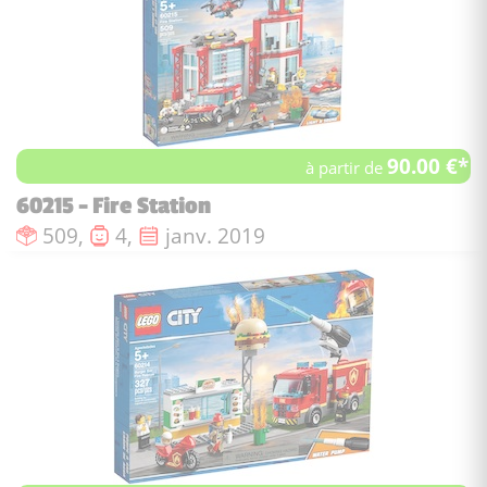
90.00 €*
à partir de
60215 - Fire Station
Nombre de pièces :
Nombre de figurines :
Date de sortie :
509,
4,
janv. 2019