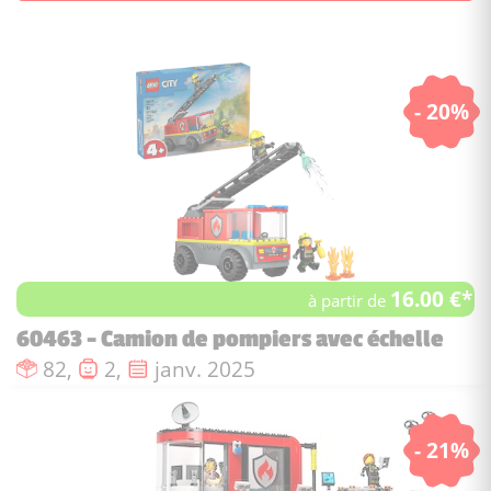
- 20%
16.00 €*
à partir de
60463 - Camion de pompiers avec échelle
Nombre de pièces :
Nombre de figurines :
Date de sortie :
82,
2,
janv. 2025
- 21%