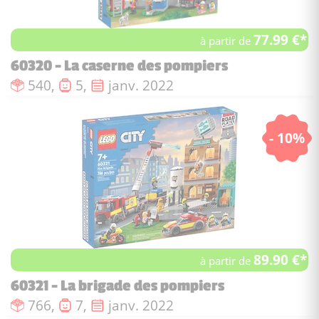
77.99 €*
à partir de
60320 - La caserne des pompiers
Nombre de pièces :
Nombre de figurines :
Date de sortie :
540,
5,
janv. 2022
- 10%
89.90 €*
à partir de
60321 - La brigade des pompiers
Nombre de pièces :
Nombre de figurines :
Date de sortie :
766,
7,
janv. 2022