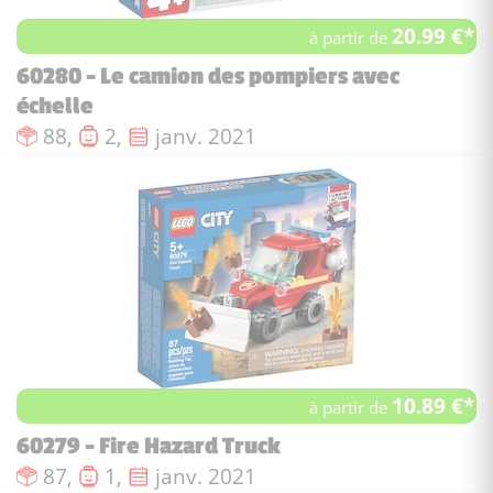
20.99 €*
à partir de
60280 - Le camion des pompiers avec
échelle
Nombre de pièces :
Nombre de figurines :
Date de sortie :
88,
2,
janv. 2021
10.89 €*
à partir de
60279 - Fire Hazard Truck
Nombre de pièces :
Nombre de figurines :
Date de sortie :
87,
1,
janv. 2021