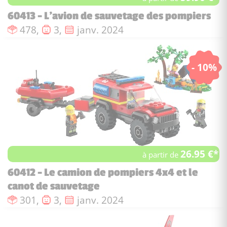
60413 - L’avion de sauvetage des pompiers
Nombre de pièces :
Nombre de figurines :
Date de sortie :
478,
3,
janv. 2024
- 10%
26.95 €*
à partir de
60412 - Le camion de pompiers 4x4 et le
canot de sauvetage
Nombre de pièces :
Nombre de figurines :
Date de sortie :
301,
3,
janv. 2024