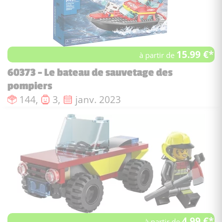
15.99 €*
à partir de
60373 - Le bateau de sauvetage des
pompiers
Nombre de pièces :
Nombre de figurines :
Date de sortie :
144,
3,
janv. 2023
4.99 €*
à partir de