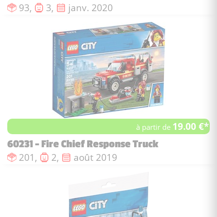
Nombre de pièces :
Nombre de figurines :
Date de sortie :
93,
3,
janv. 2020
19.00 €*
à partir de
60231 - Fire Chief Response Truck
Nombre de pièces :
Nombre de figurines :
Date de sortie :
201,
2,
août 2019