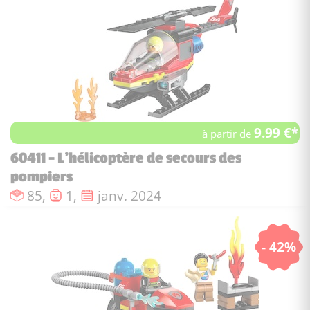
9.99 €*
à partir de
60411 - L’hélicoptère de secours des
pompiers
Nombre de pièces :
Nombre de figurines :
Date de sortie :
85,
1,
janv. 2024
- 42%