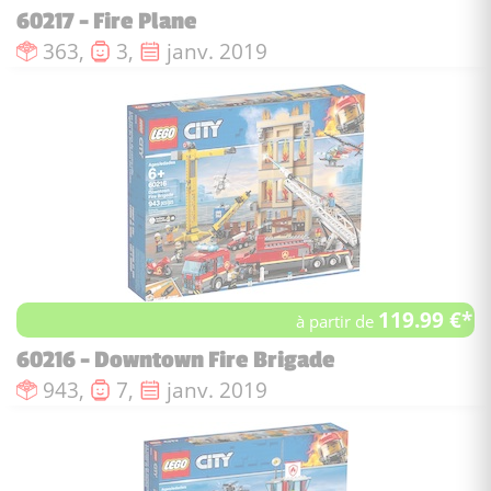
60217 - Fire Plane
Nombre de pièces :
Nombre de figurines :
Date de sortie :
363,
3,
janv. 2019
119.99 €*
à partir de
60216 - Downtown Fire Brigade
Nombre de pièces :
Nombre de figurines :
Date de sortie :
943,
7,
janv. 2019