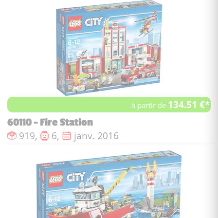
134.51 €*
à partir de
60110 - Fire Station
Nombre de pièces :
Nombre de figurines :
Date de sortie :
919,
6,
janv. 2016