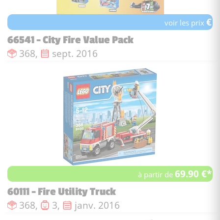
€
voir les prix
66541 - City Fire Value Pack
Nombre de pièces :
Date de sortie :
368,
sept. 2016
69.90 €*
à partir de
60111 - Fire Utility Truck
Nombre de pièces :
Nombre de figurines :
Date de sortie :
368,
3,
janv. 2016