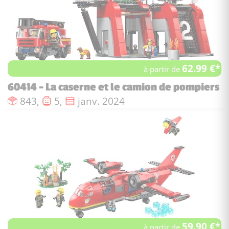
62.99 €*
à partir de
60414 - La caserne et le camion de pompiers
Nombre de pièces :
Nombre de figurines :
Date de sortie :
843,
5,
janv. 2024
59.90 €*
à partir de