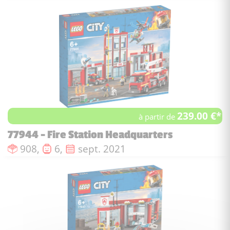
239.00 €*
à partir de
77944 - Fire Station Headquarters
Nombre de pièces :
Nombre de figurines :
Date de sortie :
908,
6,
sept. 2021