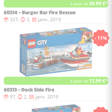
39.99 €*
à partir de
60214 - Burger Bar Fire Rescue
Nombre de pièces :
Nombre de figurines :
Date de sortie :
327,
3,
janv. 2019
- 11%
12.99 €*
à partir de
60213 - Dock Side Fire
Nombre de pièces :
Nombre de figurines :
Date de sortie :
97,
2,
janv. 2019