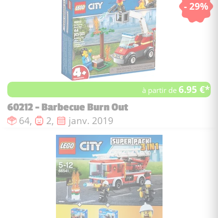
- 29%
6.95 €*
à partir de
60212 - Barbecue Burn Out
Nombre de pièces :
Nombre de figurines :
Date de sortie :
64,
2,
janv. 2019