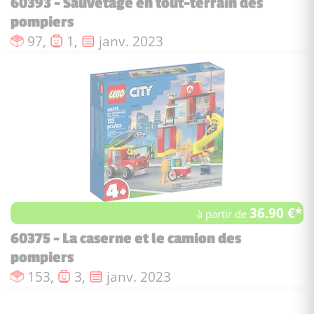
60393 - Sauvetage en tout-terrain des
pompiers
Nombre de pièces :
Nombre de figurines :
Date de sortie :
97,
1,
janv. 2023
36.90 €*
à partir de
60375 - La caserne et le camion des
pompiers
Nombre de pièces :
Nombre de figurines :
Date de sortie :
153,
3,
janv. 2023