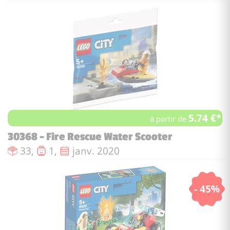
5.74 €*
à partir de
30368 - Fire Rescue Water Scooter
Nombre de pièces :
Nombre de figurines :
Date de sortie :
33,
1,
janv. 2020
- 45%