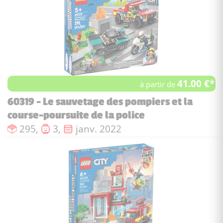
41.00 €*
à partir de
60319 - Le sauvetage des pompiers et la
course-poursuite de la police
Nombre de pièces :
Nombre de figurines :
Date de sortie :
295,
3,
janv. 2022