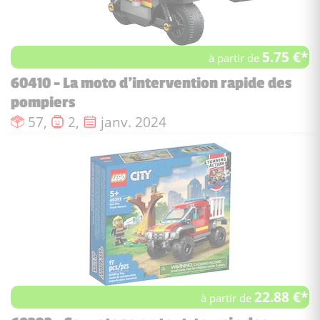
5.75 €*
à partir de
60410 - La moto d’intervention rapide des
pompiers
Nombre de pièces :
Nombre de figurines :
Date de sortie :
57,
2,
janv. 2024
22.88 €*
à partir de