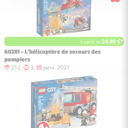
24.00 €*
à partir de
60281 - L'hélicoptère de secours des
pompiers
Nombre de pièces :
Nombre de figurines :
Date de sortie :
212,
3,
janv. 2021