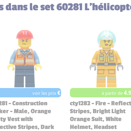
s dans le set 60281 L'hélicop
€
4.
voir les prix
à partir de
281 - Construction
cty1282 - Fire - Reflec
ker - Male, Orange
Stripes, Bright Light
ty Vest with
Orange Suit, White
ective Stripes, Dark
Helmet, Headset