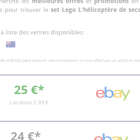
cherche les
meilleures offres
et
promotions
en 
e pour trouver le
set Lego L'hélicoptère de se
la liste des ventes disponibles:
mple of Bricks peut recevoir une commission si vous effectuez un achat en pas
25 €*
Livraison 3.99 €
24 €*