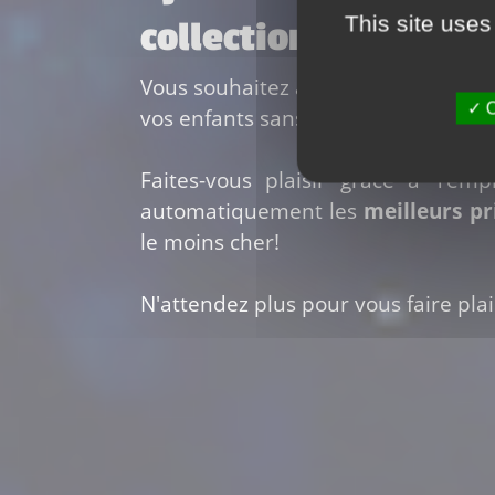
This site uses
collection LEGO City
Vous souhaitez ajouter le
set Lego 
O
vos enfants sans vous ruiner?
Faites-vous plaisir grâce à Temp
automatiquement les
meilleurs p
le moins cher!
N'attendez plus pour vous faire plais