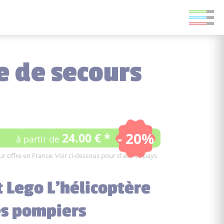
e de secours
- 20%
24.00 € *
à partir de
leur offre en France. Voir ci-dessous pour d'autres pays
t Lego L'hélicoptère
es pompiers