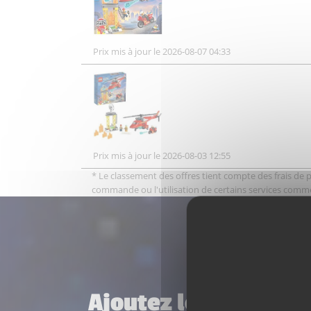
Prix mis à jour le 2026-08-07 04:33
Prix mis à jour le 2026-08-03 12:55
* Le classement des offres tient compte des frais de po
commande ou l'utilisation de certains services comm
Ajoutez le set 60281