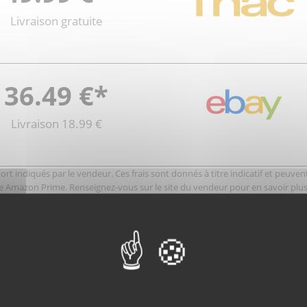
Livraison gratuite
36.49 €*
Livraison 18.99 €
rt indiqués par le vendeur. Ces frais sont donnés à titre indicatif et peuvent 
e Amazon Prime. Renseignez-vous sur le site du vendeur pour en savoir plus
 L'hélicoptère de secours des