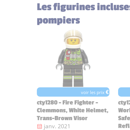
Les figurines incluse
pompiers
€
voir les prix
cty1280 - Fire Fighter -
cty1
Clemmons, White Helmet,
Wor
Trans-Brown Visor
Safe
Date de sortie :
janv. 2021
Refl