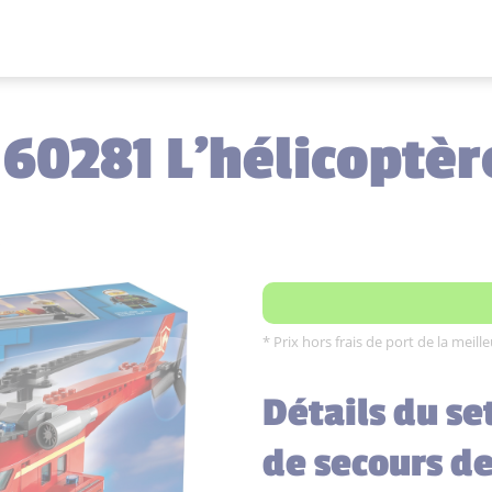
 60281 L'hélicoptèr
* Prix hors frais de port de la meil
Détails du se
de secours d