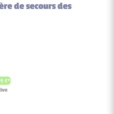
tère de secours des
95 €*
tive