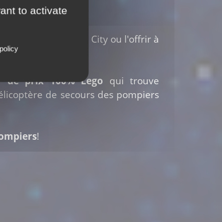
ant to activate
tre collection LEGO City ou l'offrir à
policy
r de prix 100% Lego
qui trouve
élicoptère de secours des pompiers
Pompiers
!