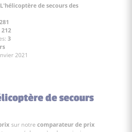
L'hélicoptère de secours des
281
:
212
es:
3
rs
anvier 2021
élicoptère de secours
prix
sur notre
comparateur de prix