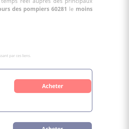
temps réel auprès des principaux
cours des pompiers 60281
le
moins
sant par ces liens.
Acheter
Acheter