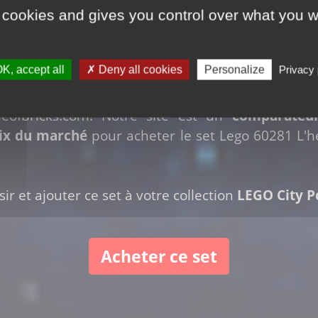
 cookies and gives you control over what you w
60281 L'hélicoptère de secours des pompiers
à vo
K, accept all
Deny all cookies
Personalize
Privacy 
leofbricks.com! Notre site est un
comparateu
rix du marché
pour acheter le set Lego 60281 L'h
ir et ajouter ce set à votre collection
LEGO City 
Acheter ce set